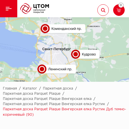
0
Назад
Назад
Кварцвиниловая плитка
Aberhof
Ламинат
Adelar
Ковролин
Alfa
Линолеум
AllureFloor
Паркет
Alpine floor
Главная
/
Каталог
/
Паркетная доска
/
Паркетная доска Parquet Plaque
/
Паркетная доска Parquet Plaque Венгерская елка
/
Паркетная доска
Aquamax
Паркетная доска Parquet Plaque Венгерская елка Рустик
/
Паркетная доска Parquet Plaque Венгерская елка Рустик Дуб темно-
Плинтус
Arbiton
коричневый (90)
Подложка
Berry Alloc