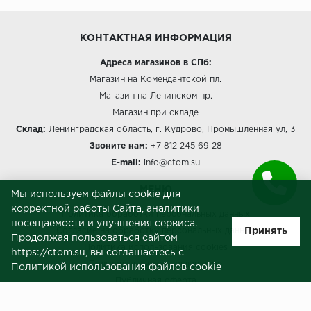
КОНТАКТНАЯ ИНФОРМАЦИЯ
Адреса магазинов в СПб:
Магазин на Комендантской пл.
Магазин на Ленинском пр.
Магазин при складе
Склад:
Ленинградская область, г. Кудрово, Промышленная ул, 3
Звоните нам:
+7 812 245 69 28
E-mail:
info@ctom.su
МЕНЮ
Мы используем файлы cookie для
корректной работы Сайта, аналитики
Политика обработки персональных данных
посещаемости и улучшения сервиса.
Принять
Согласие на обработку персональных данных
Продолжая пользоваться сайтом
Политика использования cookies
https://ctom.su, вы соглашаетесь с
Пользовательское соглашение
Политикой использования файлов cookie
Публичная оферта
Сведения о продавце (реквизиты)