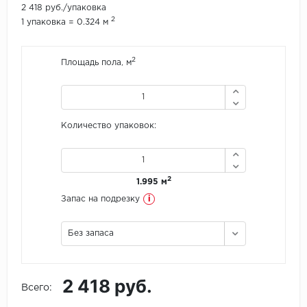
2 418 руб./упаковка
2
1 упаковка = 0.324 м
Icon Floor
IVC Group
2
Площадь пола, м
Jinan PDM
Juteks
Количество упаковок:
KDF
2
1.995 м
Krono Xonic
i
Запас на подрезку
LG Decotile
Без запаса
LimeStone
Lucky Floor
2 418 руб.
Всего:
Made in Belgium