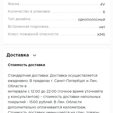
ROYCE
Фаска
4V
Smartprofile
Количество в упаковке
6
Тип дизайна
однополосный
SPC
Встроенная подложка
нет
SPC Alta Step
Класс пожарной опасности
КМ5
SPC Betta
Доставка
SPC DEW
Стоимость доставки
SPC Flooring
Стандартная доставка: Доставка осуществляется
SPC Ideal Flooring
ежедневно. В пределах г. Санкт-Петербург и Лен.
Области в
SPC Kronostep
интервале с 12:00 до 22:00 (точное время уточняйте
у консультантов) – стоимость доставки напольных
покрытий - 1500 рублей. В Лен. Области
SPC Promo
дополнительно оплачивается километраж.
Стоимость доставки уменьшается на спец. товары