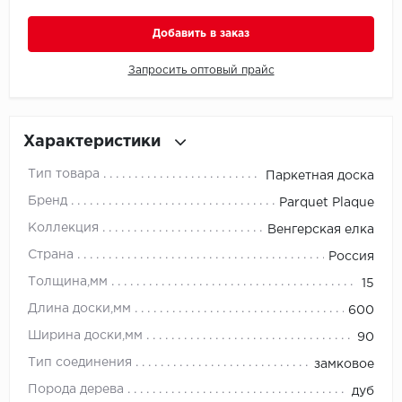
Добавить в заказ
Millenium
Запросить оптовый прайс
Moduleo
Natisston
Характеристики
Next Step
Тип товара
Паркетная доска
No brand
Бренд
Parquet Plaque
Коллекция
Венгерская елка
Novafloor
Страна
Россия
Pergo
Толщина,мм
15
Длина доски,мм
600
Primavera
Ширина доски,мм
90
Quality Flooring
Тип соединения
замковое
Порода дерева
дуб