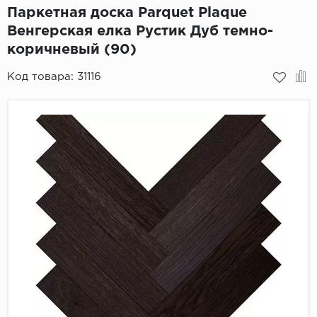
Паркетная доска Parquet Plaque
Пробковое покрытие
Bohofloor
Венгерская елка Рустик Дуб темно-
коричневый (90)
Bonkeel
Код товара:
31116
Classen
CorkArt Vinyl Con
CronaFloor
Damy Floor
Decoria
Dolce Flooring SP
ECO Parquet Alste
EcoClick