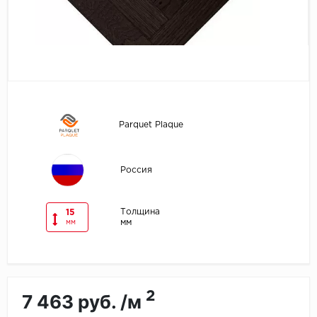
Egger
Ensten
Fargo
Fast Floor
Parquet Plaque
FineFlex
Россия
FineFloor
Толщина
15
Floor Click
мм
мм
Forbo
Forbo Allura Click
2
7 463 руб. /м
HC luxury flooring