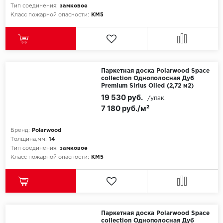
ROYCE
Тип соединения:
замковое
Класс пожарной опасности:
КМ5
Smartprofile
SPC
SPC Alta Step
Паркетная доска Polarwood Space
collection Однополосная Дуб
Premium Sirius Oiled (2,72 м2)
SPC Betta
19 530 руб.
/упак.
7 180 руб./м²
SPC DEW
Бренд:
Polarwood
SPC Flooring
Толщина,мм:
14
Тип соединения:
замковое
SPC Ideal Flooring
Класс пожарной опасности:
КМ5
SPC Kronostep
SPC Promo
Паркетная доска Polarwood Space
collection Однополосная Дуб