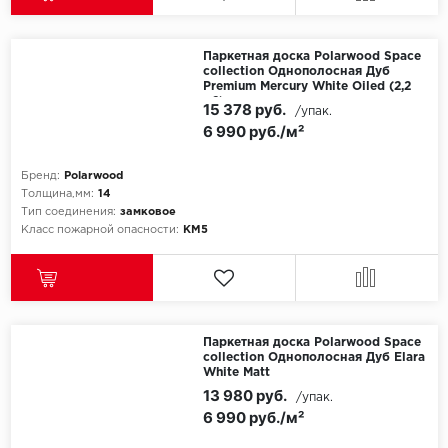
Egger
Паркетная доска Polarwood Space
collection Однополосная Дуб
Ensten
Premium Mercury White Oiled (2,2
м2)
15 378 руб.
/упак.
6 990 руб./м²
Fargo
Fast Floor
Бренд:
Polarwood
Толщина,мм:
14
Тип соединения:
замковое
FineFlex
Класс пожарной опасности:
КМ5
FineFloor
Floor Click
Паркетная доска Polarwood Space
Forbo
collection Однополосная Дуб Elara
White Matt
13 980 руб.
/упак.
Forbo Allura Click
6 990 руб./м²
HC luxury flooring