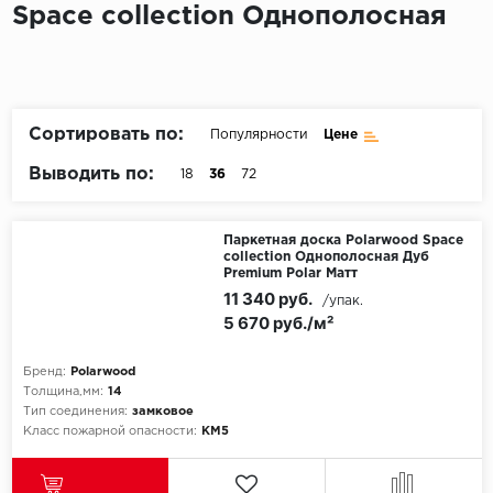
Space collection Однополосная
Пробковое покрытие
Bohofloor
Bonkeel
Сортировать по:
Популярности
Цене
Classen
Выводить по:
18
36
72
CorkArt Vinyl Con
CronaFloor
Паркетная доска Polarwood Space
collection Однополосная Дуб
Premium Polar Матт
Damy Floor
11 340 руб.
/упак.
5 670 руб./м²
Decoria
Бренд:
Polarwood
Dolce Flooring SP
Толщина,мм:
14
Тип соединения:
замковое
Класс пожарной опасности:
КМ5
ECO Parquet Alste
EcoClick