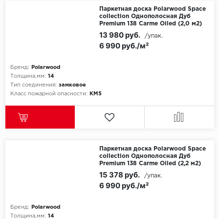
Паркетная доска Polarwood Space
collection Однополосная Дуб
Millenium
Premium 138 Carme Oiled (2,0 м2)
13 980 руб.
/упак.
Moduleo
6 990 руб./м²
Natisston
Бренд:
Polarwood
Толщина,мм:
14
Тип соединения:
замковое
Next Step
Класс пожарной опасности:
КМ5
No brand
Novafloor
Паркетная доска Polarwood Space
Pergo
collection Однополосная Дуб
Premium 138 Carme Oiled (2,2 м2)
15 378 руб.
Primavera
/упак.
6 990 руб./м²
Quality Flooring
Бренд:
Polarwood
Толщина,мм:
14