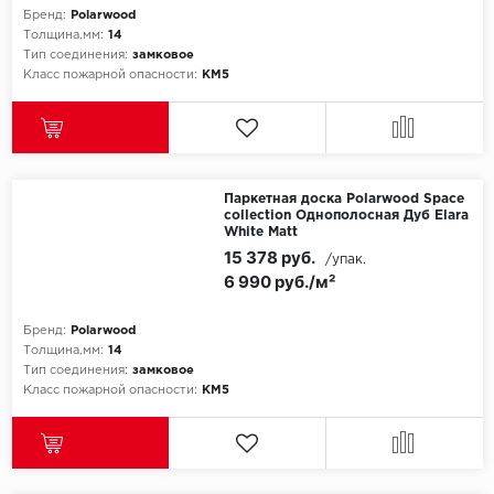
Бренд:
Polarwood
Толщина,мм:
14
Icon Floor
Тип соединения:
замковое
Класс пожарной опасности:
КМ5
IVC Group
Jinan PDM
Juteks
Паркетная доска Polarwood Space
collection Однополосная Дуб Elara
White Matt
KDF
15 378 руб.
/упак.
6 990 руб./м²
Krono Xonic
Бренд:
Polarwood
LG Decotile
Толщина,мм:
14
Тип соединения:
замковое
Класс пожарной опасности:
КМ5
LimeStone
Lucky Floor
Made in Belgium