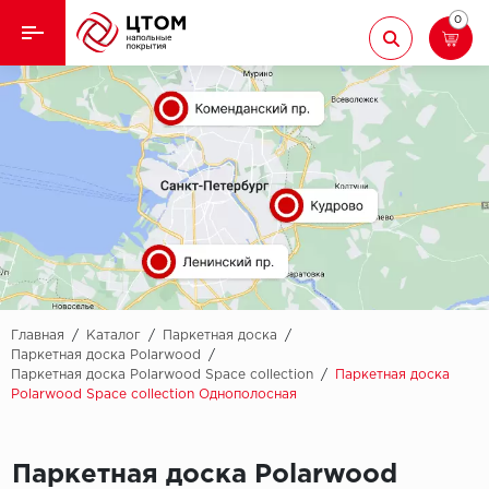
0
Назад
Назад
Кварцвиниловая плитка
Aberhof
Ламинат
Adelar
Ковролин
Alfa
Линолеум
AllureFloor
Паркет
Alpine floor
Главная
/
Каталог
/
Паркетная доска
/
Паркетная доска Polarwood
/
Паркетная доска Polarwood Space collection
/
Паркетная доска
Паркетная доска
Aquamax
Polarwood Space collection Однополосная
Плинтус
Arbiton
Паркетная доска Polarwood
Подложка
Berry Alloc