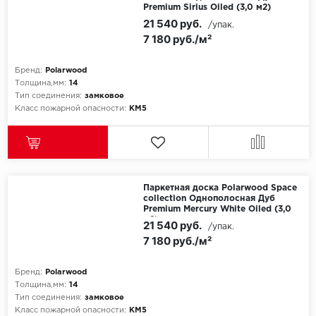
SPC Stronghold
Premium Sirius Oiled (3,0 м2)
21 540 руб.
/упак.
TANTO
7 180 руб./м²
Tarkett
Бренд:
Polarwood
Толщина,мм:
14
Tulesna
Тип соединения:
замковое
Класс пожарной опасности:
КМ5
Veon
Vinil click
Паркетная доска Polarwood Space
Vinilam
collection Однополосная Дуб
Premium Mercury White Oiled (3,0
м2)
21 540 руб.
Wonderful Vinyl Fl
/упак.
7 180 руб./м²
Бренд:
Polarwood
Толщина,мм:
14
Тип соединения:
замковое
Класс пожарной опасности:
КМ5