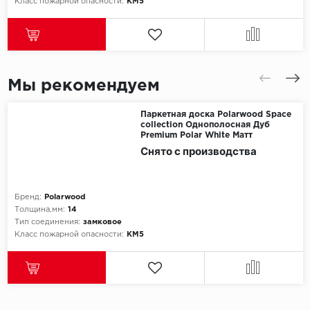
Класс пожарной опасности:
КМ5
Мы рекомендуем
Паркетная доска Polarwood Space
collection Однополосная Дуб
Premium Polar White Матт
Снято с производства
Бренд:
Polarwood
Толщина,мм:
14
Тип соединения:
замковое
Класс пожарной опасности:
КМ5