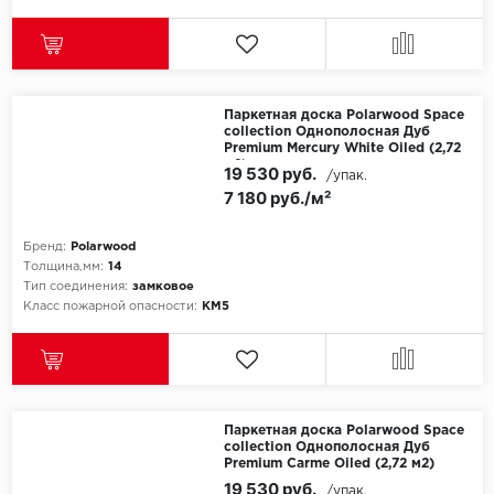
Паркетная доска Polarwood Space
collection Однополосная Дуб
Premium Mercury White Oiled (2,72
м2)
19 530 руб.
/упак.
7 180 руб./м²
Бренд:
Polarwood
Толщина,мм:
14
Тип соединения:
замковое
Класс пожарной опасности:
КМ5
Паркетная доска Polarwood Space
collection Однополосная Дуб
Premium Carme Oiled (2,72 м2)
19 530 руб.
/упак.