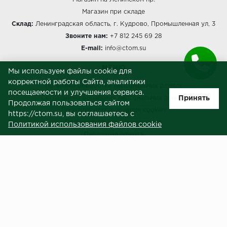
Магазин при складе
Склад:
Ленинградская область, г. Кудрово, Промышленная ул, 3
Звоните нам:
+7 812 245 69 28
E-mail:
info@ctom.su
МЕНЮ
Мы используем файлы cookie для
корректной работы Сайта, аналитики
Политика обработки персональных данных
посещаемости и улучшения сервиса.
Принять
Согласие на обработку персональных данных
Продолжая пользоваться сайтом
Политика использования cookies
https://ctom.su, вы соглашаетесь с
Пользовательское соглашение
Политикой использования файлов cookie
Публичная оферта
Сведения о продавце (реквизиты)
ЗАКАЗЧИКАМ
Услуги
Доставка и оплата
Гарантия и возврат
Контакты