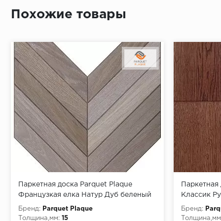
Похожие товары
Монтаж последней пластины первого ряда:
Начало второго (и последующих) ряда:
Место доставки
Правила
Монтаж последнего ряда:
Паркетная доска Parquet Plaque
Паркетная 
Французкая елка Натур Дуб беленый
Классик Р
(90)
(15х150х4
Бренд:
Parquet Plaque
Бренд:
Parq
Толщина,мм:
15
Толщина,мм
Условия доставки