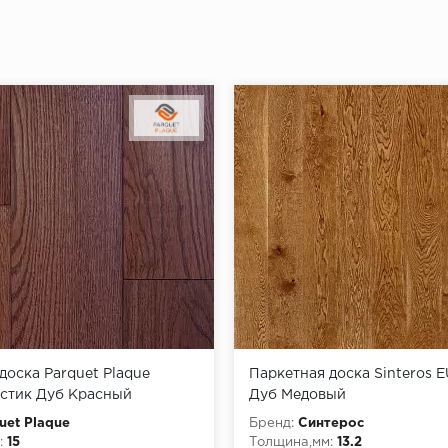
доска Parquet Plaque
Паркетная доска Sinteros
устик Дуб Красный
Дуб Медовый
00-2000)
uet Plaque
Бренд:
Синтерос
:
15
Толщина,мм:
13.2