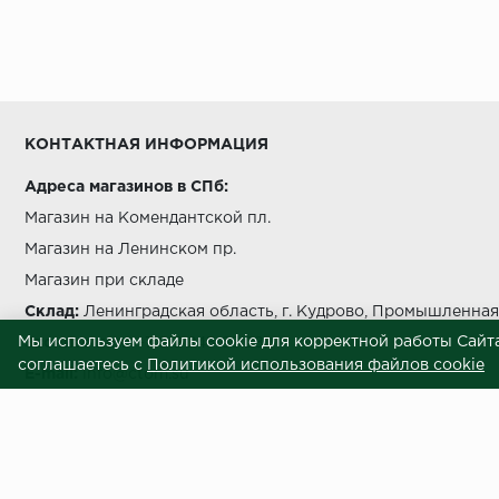
Условия выгрузки и подъема
температуры должно быть не более чем на 5 °C в с
КОНТАКТНАЯ ИНФОРМАЦИЯ
Адреса магазинов в СПб:
Магазин на Комендантской пл.
беречь от попада
Магазин на Ленинском пр.
Магазин при складе
Склад:
Ленинградская область, г. Кудрово, Промышленная 
Мы используем файлы cookie для корректной работы Сайта
Звоните нам:
+7 812 245 69 28
соглашаетесь с
Политикой использования файлов cookie
E-mail:
info@ctom.su
Условия самовывоза
Центральный терминал отделочных