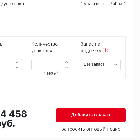
2
б./упаковка
1 упаковка = 3.41 м
ь
Количество
Запас на
i
2
упаковок:
подрезку
Без запаса
2
1.995 м
14 458
Добавить в заказ
руб.
Запросить оптовый прайс