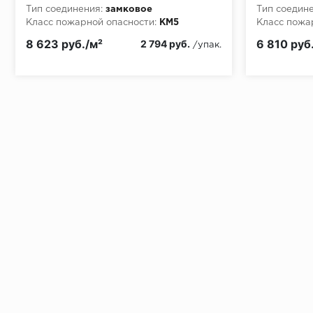
Тип соединения:
замковое
Тип соедине
Класс пожарной опасности:
КМ5
Класс пожа
8 623 руб./м²
6 810 руб
2 794 руб.
/упак.
Установка под дверными коробками:
Заключительные работы по установке: