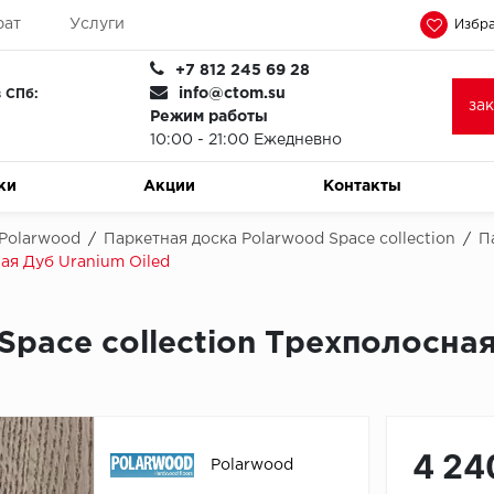
рат
Услуги
Избра
+7 812 245 69 28
info@ctom.su
 СПб:
за
Режим работы
10:00 - 21:00 Ежедневно
ки
Акции
Контакты
 Polarwood
/
Паркетная доска Polarwood Space collection
/
П
ая Дуб Uranium Oiled
Space collection Трехполосная
4 24
Polarwood