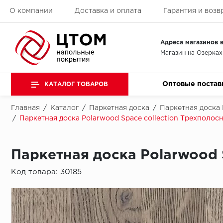
О компании
Доставка и оплата
Гарантия и возв
Адреса магазинов в
Магазин на Озерках
Оптовые постав
КАТАЛОГ ТОВАРОВ
Главная
/
Каталог
/
Паркетная доска
/
Паркетная доска
/
Паркетная доска Polarwood Space collection Трехполосн
Паркетная доска Polarwood 
Код товара:
30185