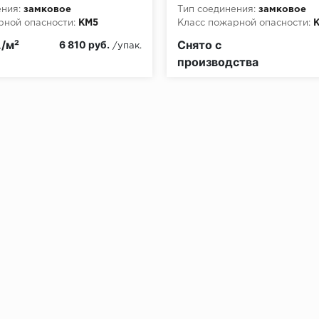
ния:
замковое
Тип соединения:
замковое
рной опасности:
КМ5
Класс пожарной опасности:
./м²
Снято с
6 810 руб.
/упак.
производства
без нагрузки в теч