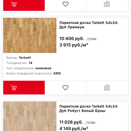
ROYCE
Smartprofile
Паркетная доска Tarkett SALSA
SPC
Дуб Премиум
10 406 руб.
/упак.
SPC Alta Step
3 915 руб./м²
SPC Betta
Бренд:
Tarkett
Толщина,мм:
14
SPC DEW
Тип соединения:
замковое
Класс пожарной опасности:
КМ5
SPC Flooring
SPC Ideal Flooring
SPC Kronostep
Паркетная доска Tarkett SALSA
Дуб Робуст Белый Браш
SPC Promo
11 028 руб.
/упак.
4 149 руб./м²