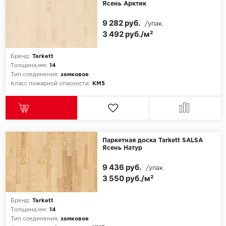
Ясень Арктик
Egger
9 282 руб.
/упак.
3 492 руб./м²
Ensten
Бренд:
Tarkett
Fargo
Толщина,мм:
14
Тип соединения:
замковое
Класс пожарной опасности:
КМ5
Fast Floor
FineFlex
FineFloor
Паркетная доска Tarkett SALSA
Ясень Натур
Floor Click
9 436 руб.
/упак.
3 550 руб./м²
Forbo
Forbo Allura Click
Бренд:
Tarkett
Толщина,мм:
14
Тип соединения:
замковое
HC luxury flooring