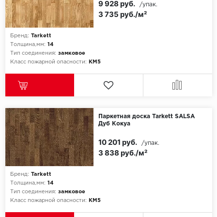
9 928 руб.
/упак.
3 735 руб./м²
Millenium
Бренд:
Tarkett
Moduleo
Толщина,мм:
14
Тип соединения:
замковое
Класс пожарной опасности:
КМ5
Natisston
Next Step
No brand
Паркетная доска Tarkett SALSA
Дуб Кокуа
Novafloor
10 201 руб.
/упак.
3 838 руб./м²
Pergo
Primavera
Бренд:
Tarkett
Толщина,мм:
14
Тип соединения:
замковое
Quality Flooring
Класс пожарной опасности:
КМ5