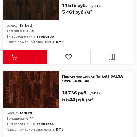
14 515 руб.
/упак.
5 461 руб./м²
Бренд:
Tarkett
Толщина,мм:
14
Тип соединения:
замковое
Класс пожарной опасности:
КМ5
Паркетная доска Tarkett SALSA
Ясень Коньяк
14 736 руб.
/упак.
5 544 руб./м²
Бренд:
Tarkett
Толщина,мм:
14
Тип соединения:
замковое
Класс пожарной опасности:
КМ5