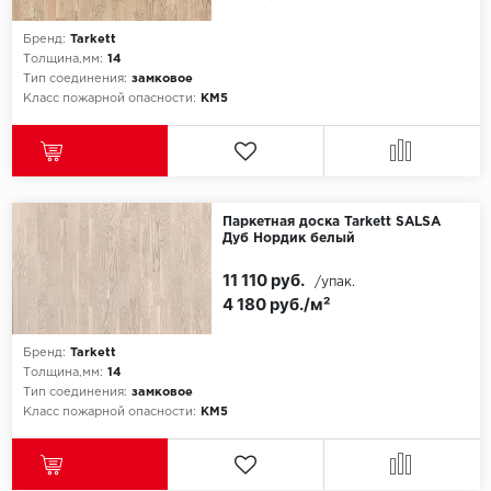
SPC Stronghold
Бренд:
Tarkett
TANTO
Толщина,мм:
14
Тип соединения:
замковое
Класс пожарной опасности:
КМ5
Tarkett
Tulesna
Veon
Паркетная доска Tarkett SALSA
Дуб Нордик белый
Vinil click
11 110 руб.
/упак.
Vinilam
4 180 руб./м²
Wonderful Vinyl Fl
Бренд:
Tarkett
Толщина,мм:
14
Тип соединения:
замковое
Класс пожарной опасности:
КМ5