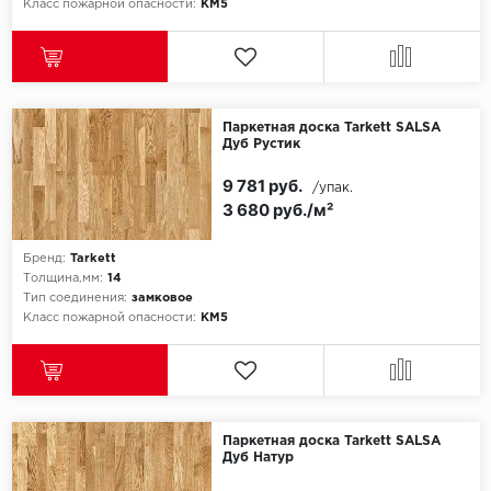
Класс пожарной опасности:
КМ5
Icon Floor
IVC Group
Паркетная доска Tarkett SALSA
Jinan PDM
Дуб Рустик
9 781 руб.
/упак.
Juteks
3 680 руб./м²
KDF
Бренд:
Tarkett
Толщина,мм:
14
Krono Xonic
Тип соединения:
замковое
Класс пожарной опасности:
КМ5
LG Decotile
LimeStone
Lucky Floor
Паркетная доска Tarkett SALSA
Дуб Натур
Made in Belgium