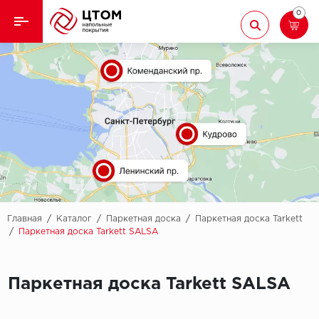
0
Назад
Назад
Кварцвиниловая плитка
Aberhof
Ламинат
Adelar
Ковролин
Alfa
Линолеум
AllureFloor
Паркет
Alpine floor
Главная
/
Каталог
/
Паркетная доска
/
Паркетная доска Tarkett
/
Паркетная доска Tarkett SALSA
Паркетная доска
Aquamax
Плинтус
Паркетная доска Tarkett SALSA
Arbiton
Подложка
Berry Alloc