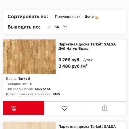
Пробковое покрытие
Bohofloor
Сортировать по:
Популярности
Цене
Bonkeel
Выводить по:
18
36
72
Classen
Паркетная доска Tarkett SALSA
Дуб Натур Браш
CorkArt Vinyl Con
9 266 руб.
/упак.
CronaFloor
3 486 руб./м²
Damy Floor
Бренд:
Tarkett
Толщина,мм:
14
Decoria
Тип соединения:
замковое
Класс пожарной опасности:
КМ5
Dolce Flooring SP
ECO Parquet Alste
Паркетная доска Tarkett SALSA
EcoClick