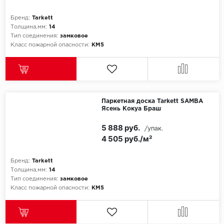
SPC Stronghold
Бренд:
Tarkett
TANTO
Толщина,мм:
14
Тип соединения:
замковое
Класс пожарной опасности:
КМ5
Tarkett
Tulesna
Veon
Паркетная доска Tarkett SAMBA
Ясень Кокуа Браш
Vinil click
5 888 руб.
/упак.
Vinilam
4 505 руб./м²
Wonderful Vinyl Fl
Бренд:
Tarkett
Толщина,мм:
14
Тип соединения:
замковое
Класс пожарной опасности:
КМ5