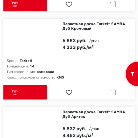
ROYCE
Smartprofile
Паркетная доска Tarkett SAMBA
SPC
Дуб Кремовый
5 663 руб.
/упак.
SPC Alta Step
4 333 руб./м²
SPC Betta
Бренд:
Tarkett
Толщина,мм:
14
SPC DEW
Тип соединения:
замковое
Класс пожарной опасности:
КМ5
SPC Flooring
SPC Ideal Flooring
SPC Kronostep
Паркетная доска Tarkett SAMBA
Дуб Арктик
SPC Promo
5 832 руб.
/упак.
4 462 руб./м²