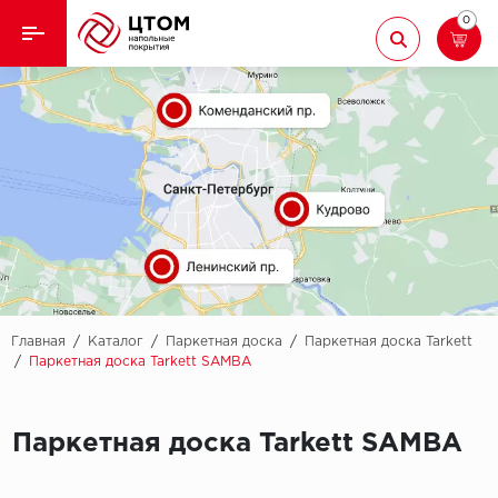
0
Назад
Назад
Кварцвиниловая плитка
Aberhof
Ламинат
Adelar
Ковролин
Alfa
Линолеум
AllureFloor
Паркет
Alpine floor
Главная
/
Каталог
/
Паркетная доска
/
Паркетная доска Tarkett
/
Паркетная доска Tarkett SAMBA
Паркетная доска
Aquamax
Плинтус
Паркетная доска Tarkett SAMBA
Arbiton
Подложка
Berry Alloc