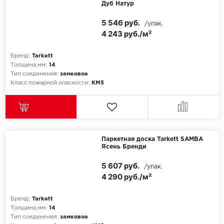
Дуб Натур
Egger
5 546 руб.
/упак.
4 243 руб./м²
Ensten
Бренд:
Tarkett
Fargo
Толщина,мм:
14
Тип соединения:
замковое
Класс пожарной опасности:
КМ5
Fast Floor
FineFlex
FineFloor
Паркетная доска Tarkett SAMBA
Ясень Бренди
Floor Click
5 607 руб.
/упак.
4 290 руб./м²
Forbo
Forbo Allura Click
Бренд:
Tarkett
Толщина,мм:
14
Тип соединения:
замковое
HC luxury flooring