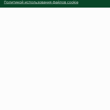
Пользовательское соглашение
Политикой использования файлов cookie
Публичная оферта
Сведения о продавце (реквизиты)
ЗАКАЗЧИКАМ
Услуги
Доставка и оплата
Гарантия и возврат
Контакты
Центральный терминал отделочных материалов © 2023.