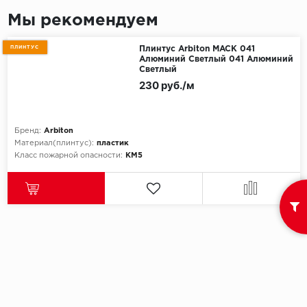
Мы рекомендуем
Egger
ПЛИНТУС
Плинтус Arbiton MACK 041
Ensten
Алюминий Светлый 041 Алюминий
Светлый
230 руб./м
Fargo
Fast Floor
Бренд:
Arbiton
Материал(плинтус):
пластик
FineFlex
Класс пожарной опасности:
КМ5
FineFloor
Floor Click
Forbo
Forbo Allura Click
HC luxury flooring