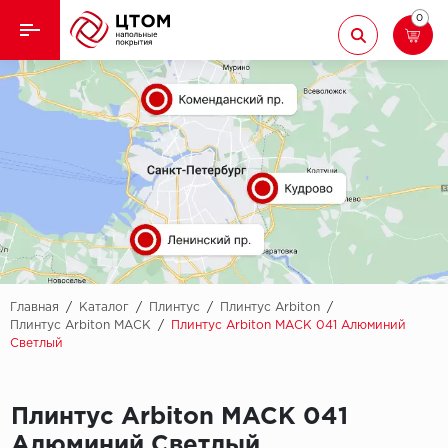
0
Назад
Назад
Кварцвиниловая плитка
Aberhof
Ламинат
Adelar
Ковролин
Alfa
Линолеум
AllureFloor
Паркет
Alpine floor
Главная
/
Каталог
/
Плинтус
/
Плинтус Arbiton
/
Плинтус Arbiton MACK
/
Плинтус Arbiton MACK 041 Алюминий
Светлый
Паркетная доска
Aquamax
Плинтус
Arbiton
Плинтус Arbiton MACK 041
Подложка
Berry Alloc
Алюминий Светлый