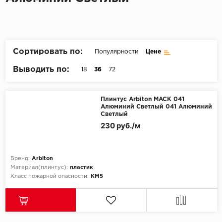
Пробковое покрытие
Bohofloor
Bonkeel
Сортировать по:
Популярности
Цене
Classen
Выводить по:
18
36
72
CorkArt Vinyl Con
Плинтус Arbiton MACK 041
Алюминий Светлый 041 Алюминий
CronaFloor
Светлый
230 руб./м
Damy Floor
Decoria
Бренд:
Arbiton
Материал(плинтус):
пластик
Dolce Flooring SP
Класс пожарной опасности:
КМ5
ECO Parquet Alste
EcoClick