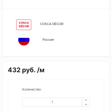
Egger
Ensten
COSCA
COSCA DÉCOR
DÉCOR
Fargo
Россия
Fast Floor
FineFlex
FineFloor
432 руб. /м
Floor Click
Forbo
Количество:
Forbo Allura Click
HC luxury flooring