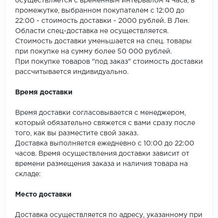
ROYCE
осуществляется с временным интервалом 4 часа, в
промежутке, выбранном покупателем с 12:00 до
22:00 - стоимость доставки - 2000 рублей. В Лен.
Smartprofile
Области спец-доставка не осуществляется.
Стоимость доставки уменьшается на спец. товары
SPC
при покупке на сумму более 50 000 рублей.
При покупке товаров "под заказ" стоимость доставки
SPC Alta Step
рассчитывается индивидуально.
SPC Betta
Время доставки
SPC DEW
Время доставки согласовывается с менеджером,
который обязательно свяжется с вами сразу после
SPC Flooring
того, как вы разместите свой заказ.
Доставка выполняется ежедневно с 10:00 до 22:00
SPC Ideal Flooring
часов. Время осуществления доставки зависит от
времени размещения заказа и наличия товара на
складе:
SPC Kronostep
Место доставки
SPC Promo
Доставка осуществляется по адресу, указанному при