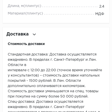
Длина, м(плинтус)
2.4
Millenium
Материал(плинтус)
МДФ
Moduleo
Natisston
Доставка
Стоимость доставки
Next Step
Стандартная доставка: Доставка осуществляется
No brand
ежедневно. В пределах г. Санкт-Петербург и Лен.
Области в
Novafloor
интервале с 12:00 до 22:00 (точное время уточняйте
у консультантов) – стоимость доставки напольных
Pergo
покрытий - 1500 рублей. В Лен. Области
дополнительно оплачивается километраж.
Primavera
Стоимость доставки уменьшается на спец. товары
при покупке на сумму более 50 000 рублей.
Quality Flooring
Спец-доставка: Доставка осуществляется
ежедневно. В пределах г. Санкт-Петербург