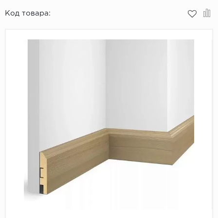
Код товара:
Пробковое покрытие
Bohofloor
Bonkeel
Classen
CorkArt Vinyl Con
CronaFloor
Damy Floor
Decoria
Dolce Flooring SP
ECO Parquet Alste
EcoClick