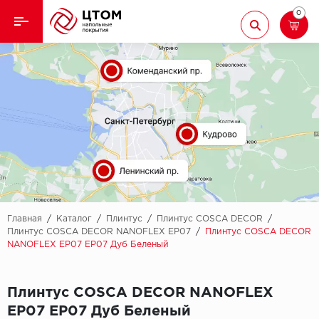
0
Назад
Назад
Кварцвиниловая плитка
Aberhof
Ламинат
Adelar
Ковролин
Alfa
Линолеум
AllureFloor
Паркет
Alpine floor
Главная
/
Каталог
/
Плинтус
/
Плинтус COSCA DECOR
/
Плинтус COSCA DECOR NANOFLEX EP07
/
Плинтус COSCA DECOR
NANOFLEX EP07 EP07 Дуб Беленый
Паркетная доска
Aquamax
Плинтус
Arbiton
Плинтус COSCA DECOR NANOFLEX
EP07 EP07 Дуб Беленый
Подложка
Berry Alloc