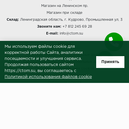
Магазин на Ленинском пр.
Магазин при складе
Склад:
Ленинградская область, г. Кудрово, Промышленная ул, 3
Звоните нам:
+7 812 245 69 28
E-mail:
info@ctom.su
МЕНЮ
Мы используем файлы cookie для
корректной работы Сайта, аналитики
Политика обработки персональных данных
посещаемости и улучшения сервиса.
Принять
Согласие на обработку персональных данных
Продолжая пользоваться сайтом
Политика использования cookies
https://ctom.su, вы соглашаетесь с
Пользовательское соглашение
Политикой использования файлов cookie
Публичная оферта
Сведения о продавце (реквизиты)
ЗАКАЗЧИКАМ
Услуги
Доставка и оплата
Гарантия и возврат