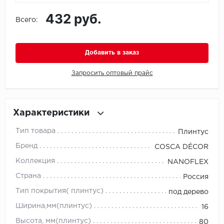
432 руб.
Всего:
Icon Floor
IVC Group
Добавить в заказ
Jinan PDM
Запросить оптовый прайс
Juteks
KDF
Характеристики
Тип товара
Плинтус
Krono Xonic
Бренд
COSCA DÉCOR
LG Decotile
Коллекция
NANOFLEX
Страна
Россия
LimeStone
Тип покрытия( плинтус)
под дерево
Lucky Floor
Ширина,мм(плинтус)
16
Высота, мм(плинтус)
80
Made in Belgium