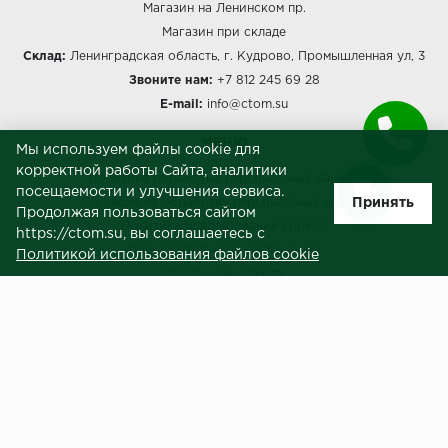
Магазин на Ленинском пр.
Магазин при складе
Склад:
Ленинградская область, г. Кудрово, Промышленная ул, 3
Звоните нам:
+7 812 245 69 28
E-mail:
info@ctom.su
МЕНЮ
Мы используем файлы cookie для
корректной работы Сайта, аналитики
Политика обработки персональных данных
посещаемости и улучшения сервиса.
Принять
Согласие на обработку персональных данных
Продолжая пользоваться сайтом
Политика использования cookies
https://ctom.su, вы соглашаетесь с
Пользовательское соглашение
Политикой использования файлов cookie
Публичная оферта
Сведения о продавце (реквизиты)
ЗАКАЗЧИКАМ
Услуги
Доставка и оплата
Гарантия и возврат
Контакты