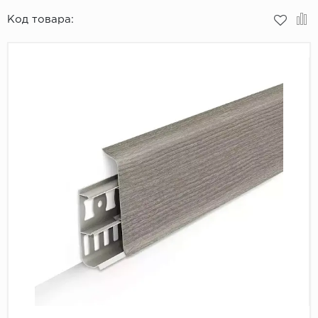
Код товара:
Пробковое покрытие
Bohofloor
Bonkeel
Classen
CorkArt Vinyl Con
CronaFloor
Damy Floor
Decoria
Dolce Flooring SP
ECO Parquet Alste
EcoClick