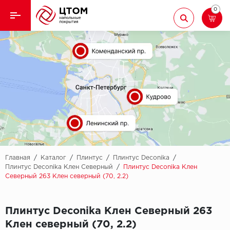
0
Назад
Назад
Кварцвиниловая плитка
Aberhof
Ламинат
Adelar
Ковролин
Alfa
Линолеум
AllureFloor
Паркет
Alpine floor
Главная
/
Каталог
/
Плинтус
/
Плинтус Deconika
/
Плинтус Deconika Клен Северный
/
Плинтус Deconika Клен
Северный 263 Клен северный (70, 2.2)
Паркетная доска
Aquamax
Плинтус
Arbiton
Плинтус Deconika Клен Северный 263
Клен северный (70, 2.2)
Подложка
Berry Alloc