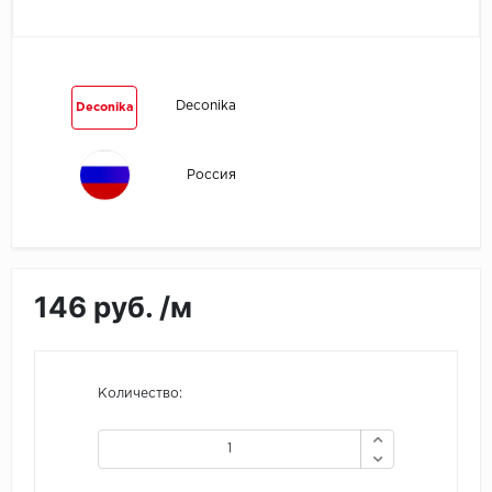
Egger
Ensten
Deconika
Deconika
Fargo
Россия
Fast Floor
FineFlex
FineFloor
146 руб. /м
Floor Click
Forbo
Количество:
Forbo Allura Click
HC luxury flooring