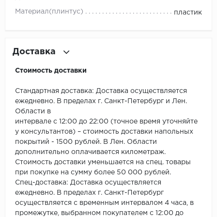
Материал(плинтус)
пластик
Millenium
Moduleo
Доставка
Natisston
Стоимость доставки
Next Step
Стандартная доставка: Доставка осуществляется
ежедневно. В пределах г. Санкт-Петербург и Лен.
No brand
Области в
интервале с 12:00 до 22:00 (точное время уточняйте
Novafloor
у консультантов) – стоимость доставки напольных
покрытий - 1500 рублей. В Лен. Области
Pergo
дополнительно оплачивается километраж.
Стоимость доставки уменьшается на спец. товары
при покупке на сумму более 50 000 рублей.
Primavera
Спец-доставка: Доставка осуществляется
ежедневно. В пределах г. Санкт-Петербург
Quality Flooring
осуществляется с временным интервалом 4 часа, в
промежутке, выбранном покупателем с 12:00 до