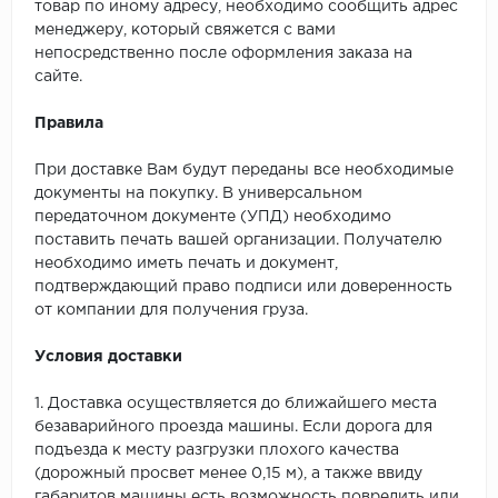
SPC Stronghold
товар по иному адресу, необходимо сообщить адрес
менеджеру, который свяжется с вами
TANTO
непосредственно после оформления заказа на
сайте.
Tarkett
Правила
Tulesna
При доставке Вам будут переданы все необходимые
документы на покупку. В универсальном
Veon
передаточном документе (УПД) необходимо
поставить печать вашей организации. Получателю
Vinil click
необходимо иметь печать и документ,
подтверждающий право подписи или доверенность
Vinilam
от компании для получения груза.
Wonderful Vinyl Fl
Условия доставки
1. Доставка осуществляется до ближайшего места
безаварийного проезда машины. Если дорога для
подъезда к месту разгрузки плохого качества
(дорожный просвет менее 0,15 м), а также ввиду
габаритов машины есть возможность повредить или