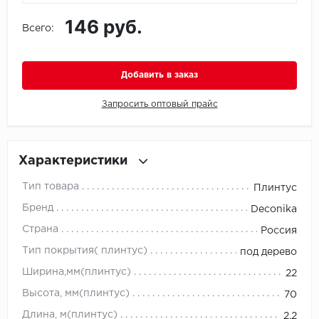
146 руб.
Всего:
Icon Floor
IVC Group
Добавить в заказ
Jinan PDM
Запросить оптовый прайс
Juteks
KDF
Характеристики
Тип товара
Плинтус
Krono Xonic
Бренд
Deconika
LG Decotile
Страна
Россия
Тип покрытия( плинтус)
под дерево
LimeStone
Ширина,мм(плинтус)
22
Lucky Floor
Высота, мм(плинтус)
70
Длина, м(плинтус)
2.2
Made in Belgium