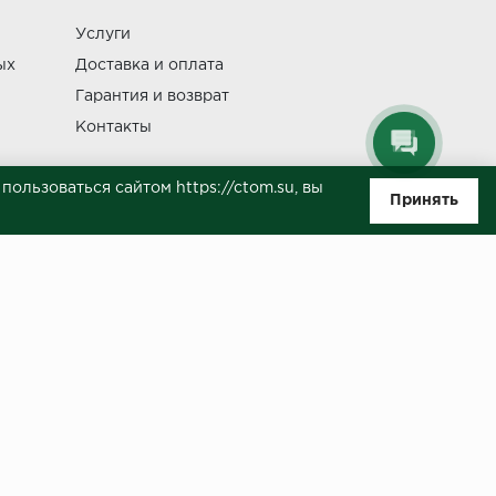
Услуги
Изменение
ых
Доставка и оплата
Гарантия и возврат
Контакты
ользоваться сайтом https://ctom.su, вы
Принять
ляемой положениями Статьи 437(п.2) ГК РФ. Несмотря на то, что были
о, не всегда своевременно отражаются изменения. Товар может
й на сайте.
ботку моих персональных данных в целях исполнения