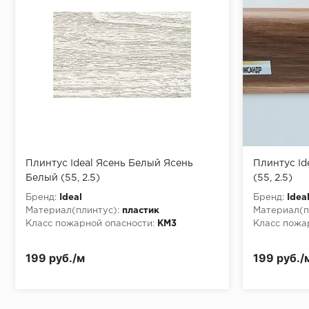
Монтаж последней пластины первого ряда:
Начало второго (и последующих) ряда:
Место доставки
Плинтус Ideal Ясень Белый Ясень
Плинтус Id
Белый (55, 2.5)
(55, 2.5)
Правила
Бренд:
Ideal
Бренд:
Idea
Монтаж последнего ряда:
Материал(плинтус):
пластик
Материал(п
Класс пожарной опасности:
КМ3
Класс пожа
199 руб./м
199 руб./
Условия доставки