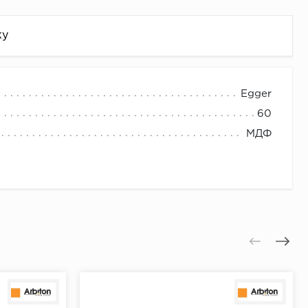
жу
Egger
60
МДФ