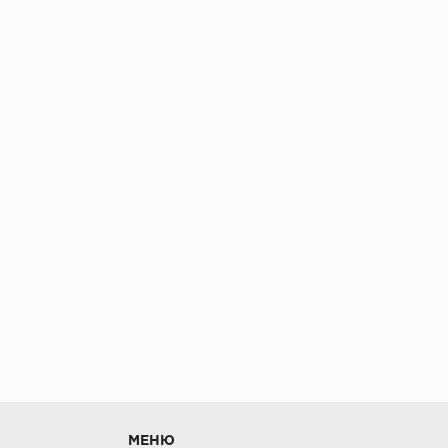
без нагрузки в теч
МЕНЮ