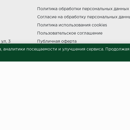
Политика обработки персональных данных
Согласие на обработку персональных данн
утки.
Политика использования cookies
Пользовательское соглашение
ул, 3
Публичная оферта
, аналитики посещаемости и улучшения сервиса. Продолжая п
Сведения о продавце (реквизиты)
ния прямых солнечных лучей.
НЕ МОЖЕТ
 материалов © 2023.
й характер и ни при каких условиях не является публичной офертой, опреде
готовки и размещения информации занимает некоторое время. Следовательн
 представленных на сайте. Цена может быть изменена относительно заявленно
ой обработки персональных данных
и даю согласие на обра