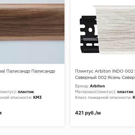
eal Палисандр Палисандр
Плинтус Arbiton INDO 002
Северный 002 Ясень Севе
l
Бренд:
Arbiton
линтус):
пластик
Материал(плинтус):
пластик
рной опасности:
КМ3
Класс пожарной опасности:
м
421 руб./м