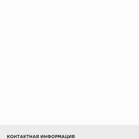
Установка под дверными коробками:
Заключительные работы по установке:
КОНТАКТНАЯ ИНФОРМАЦИЯ