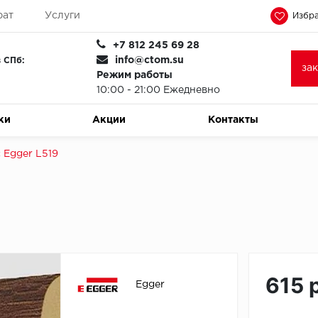
рат
Услуги
Избра
+7 812 245 69 28
info@ctom.su
 СПб:
за
Режим работы
10:00 - 21:00 Ежедневно
ки
Акции
Контакты
 Egger L519
615 
Egger