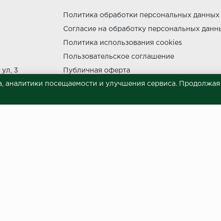
Политика обработки персональных данных
Согласие на обработку персональных данн
утки.
Политика использования cookies
Пользовательское соглашение
ул, 3
Публичная оферта
, аналитики посещаемости и улучшения сервиса. Продолжая п
Сведения о продавце (реквизиты)
ния прямых солнечных лучей.
НЕ МОЖЕТ
 материалов © 2023.
й характер и ни при каких условиях не является публичной офертой, опреде
готовки и размещения информации занимает некоторое время. Следовательн
 представленных на сайте. Цена может быть изменена относительно заявленно
ой обработки персональных данных
и даю согласие на обра