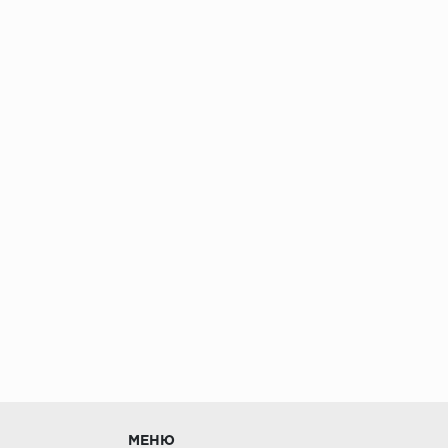
без нагрузки в теч
МЕНЮ