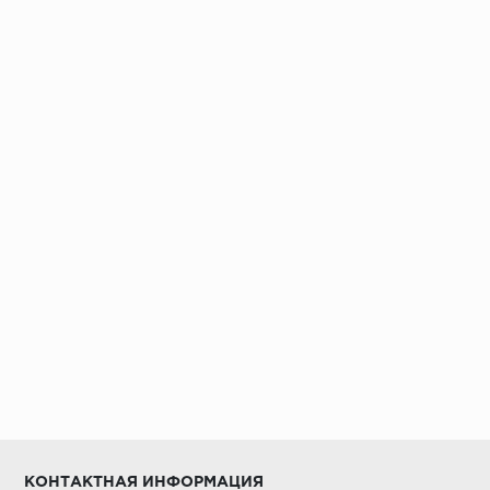
Установка под дверными коробками:
Заключительные работы по установке:
КОНТАКТНАЯ ИНФОРМАЦИЯ