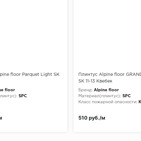
ine floor Parquet Light SK
Плинтус Alpine floor GRA
SK 11-13 Квебек
ne floor
Бренд:
Alpine floor
линтус):
SPC
Материал(плинтус):
SPC
Класс пожарной опасности:
м
510 руб./м