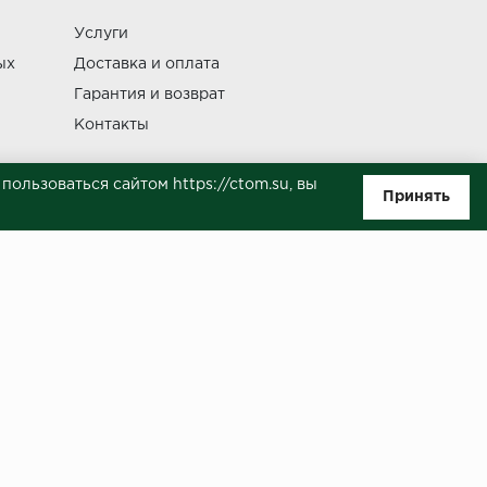
Услуги
Изменение
ых
Доставка и оплата
Гарантия и возврат
Контакты
ользоваться сайтом https://ctom.su, вы
Принять
ляемой положениями Статьи 437(п.2) ГК РФ. Несмотря на то, что были
о, не всегда своевременно отражаются изменения. Товар может
й на сайте.
ботку моих персональных данных в целях исполнения