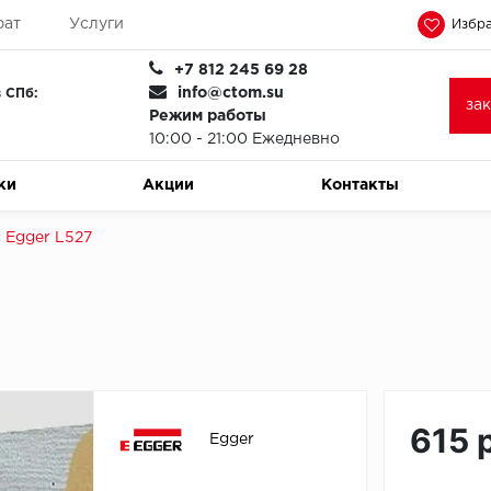
рат
Услуги
Избра
+7 812 245 69 28
info@ctom.su
 СПб:
за
Режим работы
10:00 - 21:00 Ежедневно
ки
Акции
Контакты
 Egger L527
615 
Egger