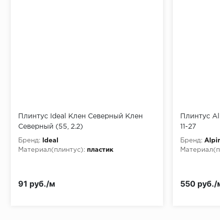
Монтаж последней пластины первого ряда:
Начало второго (и последующих) ряда:
Место доставки
Плинтус Ideal Клен Северный Клен
Плинтус Alp
Северный (55, 2.2)
11-27
Правила
Бренд:
Ideal
Бренд:
Alpi
Монтаж последнего ряда:
Материал(плинтус):
пластик
Материал(п
91 руб./м
550 руб./
Условия доставки