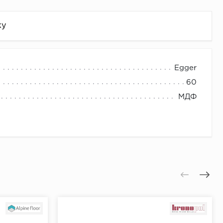
жу
Egger
60
МДФ