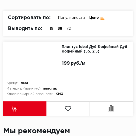
Пробковое покрытие
Bohofloor
Сортировать по:
Популярности
Цене
Bonkeel
Выводить по:
18
36
72
Classen
Плинтус Ideal Дуб Кофейный Дуб
Кофейный (55, 2.5)
CorkArt Vinyl Con
199 руб./м
CronaFloor
Damy Floor
Бренд:
Ideal
Материал(плинтус):
пластик
Decoria
Класс пожарной опасности:
КМ3
Dolce Flooring SP
ECO Parquet Alste
Мы рекомендуем
EcoClick