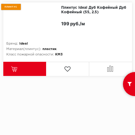
ПЛИНТУС
Плинтус Ideal Дуб Кофейный Дуб
Egger
Кофейный (55, 2.5)
199 руб./м
Ensten
Fargo
Бренд:
Ideal
Материал(плинтус):
пластик
Fast Floor
Класс пожарной опасности:
КМ3
FineFlex
FineFloor
Floor Click
Forbo
Forbo Allura Click
HC luxury flooring