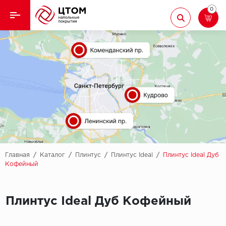
0
Назад
Назад
Кварцвиниловая плитка
Aberhof
Ламинат
Adelar
Ковролин
Alfa
Линолеум
AllureFloor
Паркет
Alpine floor
Главная
/
Каталог
/
Плинтус
/
Плинтус Ideal
/
Плинтус Ideal Дуб
Кофейный
Паркетная доска
Aquamax
Плинтус
Плинтус Ideal Дуб Кофейный
Arbiton
Подложка
Berry Alloc