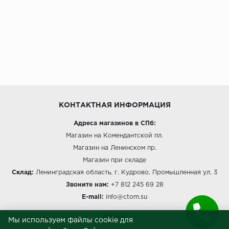
Millenium
Moduleo
Natisston
Next Step
КОНТАКТНАЯ ИНФОРМАЦИЯ
No brand
Адреса магазинов в СПб:
Магазин на Комендантской пл.
Novafloor
Магазин на Ленинском пр.
Pergo
Магазин при складе
Склад:
Ленинградская область, г. Кудрово, Промышленная ул, 3
Primavera
Звоните нам:
+7 812 245 69 28
E-mail:
info@ctom.su
Quality Flooring
МЕНЮ
Мы используем файлы cookie для