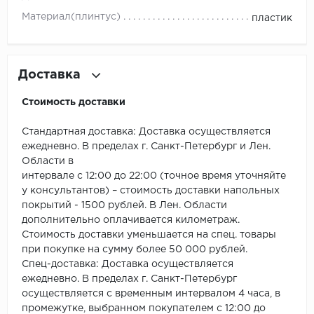
Материал(плинтус)
пластик
Millenium
Moduleo
Доставка
Natisston
Стоимость доставки
Next Step
Стандартная доставка: Доставка осуществляется
ежедневно. В пределах г. Санкт-Петербург и Лен.
No brand
Области в
интервале с 12:00 до 22:00 (точное время уточняйте
Novafloor
у консультантов) – стоимость доставки напольных
покрытий - 1500 рублей. В Лен. Области
Pergo
дополнительно оплачивается километраж.
Стоимость доставки уменьшается на спец. товары
при покупке на сумму более 50 000 рублей.
Primavera
Спец-доставка: Доставка осуществляется
ежедневно. В пределах г. Санкт-Петербург
Quality Flooring
осуществляется с временным интервалом 4 часа, в
промежутке, выбранном покупателем с 12:00 до