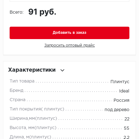
91 руб.
Всего:
Icon Floor
IVC Group
Добавить в заказ
Jinan PDM
Запросить оптовый прайс
Juteks
KDF
Характеристики
Тип товара
Плинтус
Krono Xonic
Бренд
Ideal
LG Decotile
Страна
Россия
Тип покрытия( плинтус)
под дерево
LimeStone
Ширина,мм(плинтус)
22
Lucky Floor
Высота, мм(плинтус)
55
Длина, м(плинтус)
2.2
Made in Belgium