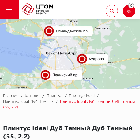
0
Назад
Назад
Кварцвиниловая плитка
Aberhof
Ламинат
Adelar
Ковролин
Alfa
Линолеум
AllureFloor
Паркет
Alpine floor
Главная
/
Каталог
/
Плинтус
/
Плинтус Ideal
/
Плинтус Ideal Дуб Темный
/
Плинтус Ideal Дуб Темный Дуб Темный
(55, 2.2)
Паркетная доска
Aquamax
Плинтус
Arbiton
Плинтус Ideal Дуб Темный Дуб Темный
(55, 2.2)
Подложка
Berry Alloc