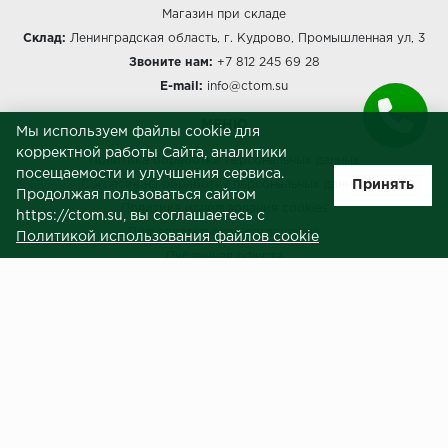
Магазин при складе
Склад:
Ленинградская область, г. Кудрово, Промышленная ул, 3
Звоните нам:
+7 812 245 69 28
E-mail:
info@ctom.su
МЕНЮ
Мы используем файлы cookie для
корректной работы Сайта, аналитики
Политика обработки персональных данных
посещаемости и улучшения сервиса.
Принять
Согласие на обработку персональных данных
Продолжая пользоваться сайтом
Политика использования cookies
https://ctom.su, вы соглашаетесь с
Пользовательское соглашение
Политикой использования файлов cookie
Публичная оферта
Сведения о продавце (реквизиты)
ЗАКАЗЧИКАМ
Услуги
Доставка и оплата
Гарантия и возврат
Контакты