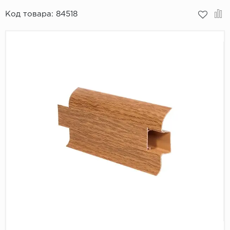
Код товара:
84518
Пробковое покрытие
Bohofloor
Bonkeel
Classen
CorkArt Vinyl Con
CronaFloor
Damy Floor
Decoria
Dolce Flooring SP
ECO Parquet Alste
EcoClick