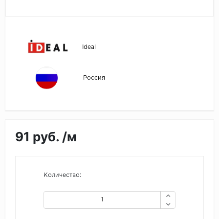
Egger
Ensten
Ideal
Fargo
Россия
Fast Floor
FineFlex
FineFloor
91 руб. /м
Floor Click
Forbo
Количество:
Forbo Allura Click
HC luxury flooring