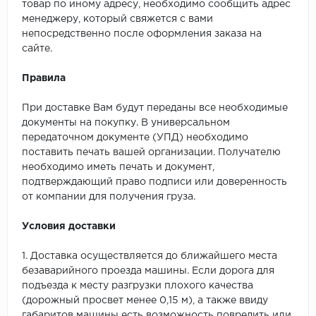
SPC Stronghold
товар по иному адресу, необходимо сообщить адрес
менеджеру, который свяжется с вами
TANTO
непосредственно после оформления заказа на
сайте.
Tarkett
Правила
Tulesna
При доставке Вам будут переданы все необходимые
документы на покупку. В универсальном
Veon
передаточном документе (УПД) необходимо
поставить печать вашей организации. Получателю
Vinil click
необходимо иметь печать и документ,
подтверждающий право подписи или доверенность
Vinilam
от компании для получения груза.
Wonderful Vinyl Fl
Условия доставки
1. Доставка осуществляется до ближайшего места
безаварийного проезда машины. Если дорога для
подъезда к месту разгрузки плохого качества
(дорожный просвет менее 0,15 м), а также ввиду
габаритов машины есть возможность повредить или