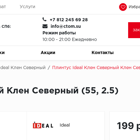
рат
Услуги
Избра
+7 812 245 69 28
info@ctom.su
 СПб:
за
Режим работы
10:00 - 21:00 Ежедневно
ки
Акции
Контакты
Ideal Клен Северный
/
Плинтус Ideal Клен Северный Клен Сев
й Клен Северный (55, 2.5)
199 
Ideal