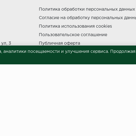
Политика обработки персональных данных
Согласие на обработку персональных данн
утки.
Политика использования cookies
Пользовательское соглашение
ул, 3
Публичная оферта
, аналитики посещаемости и улучшения сервиса. Продолжая п
Сведения о продавце (реквизиты)
ния прямых солнечных лучей.
НЕ МОЖЕТ
 материалов © 2023.
й характер и ни при каких условиях не является публичной офертой, опреде
готовки и размещения информации занимает некоторое время. Следовательн
 представленных на сайте. Цена может быть изменена относительно заявленно
ой обработки персональных данных
и даю согласие на обра