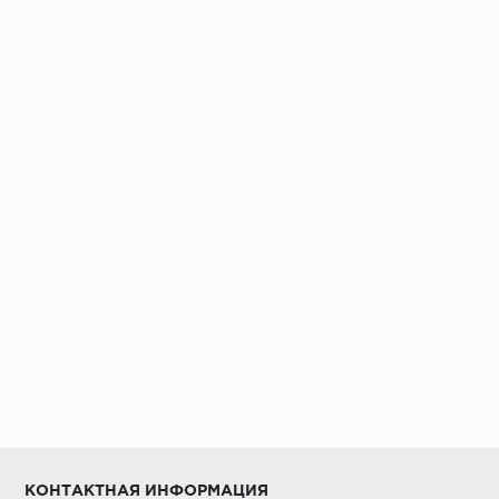
Установка под дверными коробками:
Заключительные работы по установке:
КОНТАКТНАЯ ИНФОРМАЦИЯ