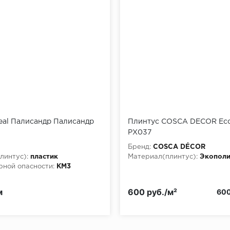
eal Палисандр Палисандр
Плинтус COSCA DECOR Eco
PX037
l
Бренд:
COSCA DÉCOR
линтус):
пластик
Материал(плинтус):
Экопол
рной опасности:
КМ3
м
600 руб./м²
600