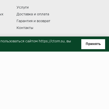
Услуги
Изменение
ых
Доставка и оплата
Гарантия и возврат
Контакты
ользоваться сайтом https://ctom.su, вы
Принять
ляемой положениями Статьи 437(п.2) ГК РФ. Несмотря на то, что были
о, не всегда своевременно отражаются изменения. Товар может
й на сайте.
ботку моих персональных данных в целях исполнения