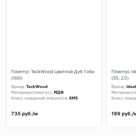
Монтаж последней пластины первого ряда:
Начало второго (и последующих) ряда:
Место доставки
Плинтус TeckWood Цветной Дуб Гоби
Плинтус Id
(100)
(55, 2.5)
Правила
Бренд:
TeckWood
Бренд:
Idea
Монтаж последнего ряда:
Материал(плинтус):
МДФ
Материал(п
Класс пожарной опасности:
КМ5
Класс пожа
735 руб./м
199 руб./
Условия доставки