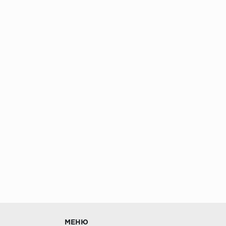
без нагрузки в теч
МЕНЮ