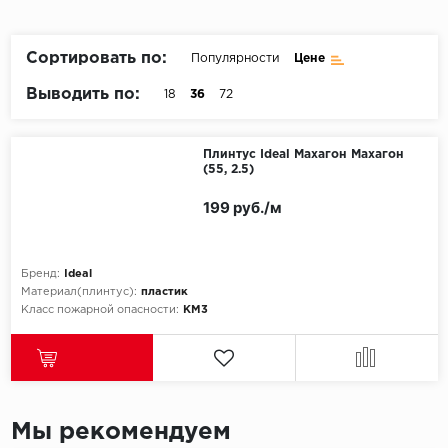
Пробковое покрытие
Bohofloor
Сортировать по:
Популярности
Цене
Bonkeel
Выводить по:
18
36
72
Classen
Плинтус Ideal Махагон Махагон
(55, 2.5)
CorkArt Vinyl Con
199 руб./м
CronaFloor
Damy Floor
Бренд:
Ideal
Материал(плинтус):
пластик
Decoria
Класс пожарной опасности:
КМ3
Dolce Flooring SP
ECO Parquet Alste
Мы рекомендуем
EcoClick