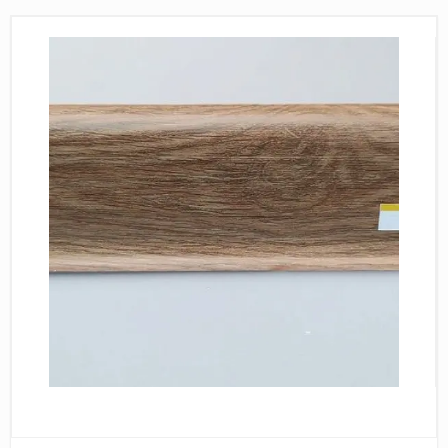
Пробковое покрытие
Bohofloor
Bonkeel
Classen
CorkArt Vinyl Con
CronaFloor
Damy Floor
Decoria
Dolce Flooring SP
ECO Parquet Alste
EcoClick