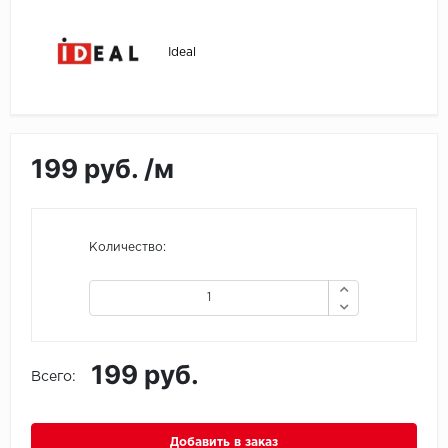
Egger
Ideal
Ensten
Fargo
199 руб. /м
Fast Floor
FineFlex
Количество:
FineFloor
Floor Click
Forbo
199 руб.
Всего:
Forbo Allura Click
Добавить в заказ
HC luxury flooring