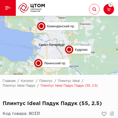
0
Назад
Назад
Кварцвиниловая плитка
Aberhof
Ламинат
Adelar
Ковролин
Alfa
Линолеум
AllureFloor
Паркет
Alpine floor
Главная
/
Каталог
/
Плинтус
/
Плинтус Ideal
/
Плинтус Ideal Падук
/
Плинтус Ideal Падук Падук (55, 2.5)
Паркетная доска
Aquamax
Плинтус Ideal Падук Падук (55, 2.5)
Плинтус
Arbiton
Код товара:
80331
Подложка
Berry Alloc