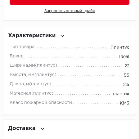
Запросить оптовый прайс
Icon Floor
IVC Group
Характеристики
Jinan PDM
Тип товара
Плинтус
Juteks
Бренд
Ideal
Ширина,мм(плинтус)
22
KDF
Высота, мм(плинтус)
55
Krono Xonic
Длина, м(плинтус)
2.5
Материал(плинтус)
пластик
LG Decotile
Класс пожарной опасности
КМ3
LimeStone
Lucky Floor
Доставка
Made in Belgium