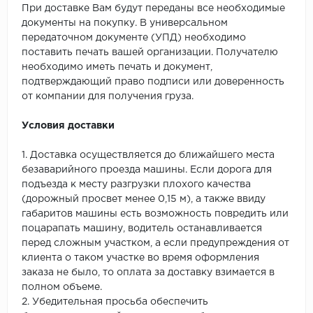
SPC Stronghold
При доставке Вам будут переданы все необходимые
документы на покупку. В универсальном
TANTO
передаточном документе (УПД) необходимо
поставить печать вашей организации. Получателю
Tarkett
необходимо иметь печать и документ,
подтверждающий право подписи или доверенность
Tulesna
от компании для получения груза.
Условия доставки
Veon
1. Доставка осуществляется до ближайшего места
Vinil click
безаварийного проезда машины. Если дорога для
подъезда к месту разгрузки плохого качества
Vinilam
(дорожный просвет менее 0,15 м), а также ввиду
габаритов машины есть возможность повредить или
Wonderful Vinyl Fl
поцарапать машину, водитель останавливается
перед сложным участком, а если предупреждения от
клиента о таком участке во время оформления
заказа не было, то оплата за доставку взимается в
полном объеме.
2. Убедительная просьба обеспечить