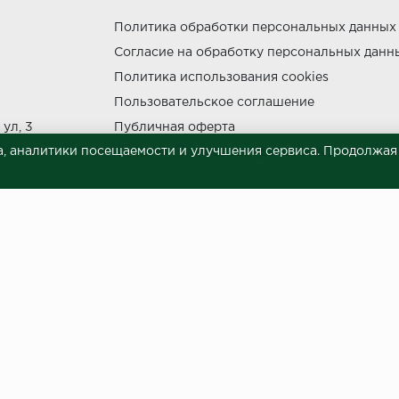
Политика обработки персональных данных
Согласие на обработку персональных данн
утки.
Политика использования cookies
Пользовательское соглашение
ул, 3
Публичная оферта
, аналитики посещаемости и улучшения сервиса. Продолжая п
Сведения о продавце (реквизиты)
ния прямых солнечных лучей.
НЕ МОЖЕТ
 материалов © 2023.
й характер и ни при каких условиях не является публичной офертой, опреде
готовки и размещения информации занимает некоторое время. Следовательн
 представленных на сайте. Цена может быть изменена относительно заявленно
ой обработки персональных данных
и даю согласие на обра