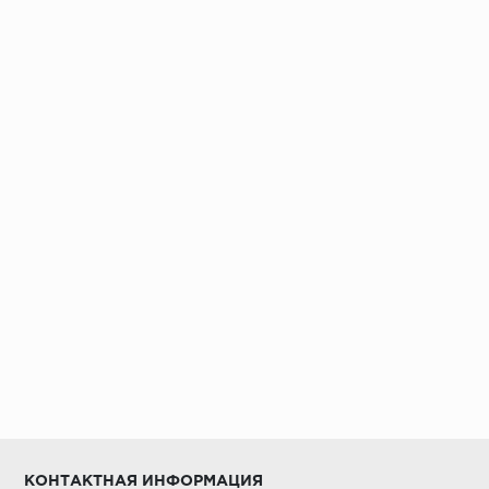
Установка под дверными коробками:
Заключительные работы по установке:
КОНТАКТНАЯ ИНФОРМАЦИЯ