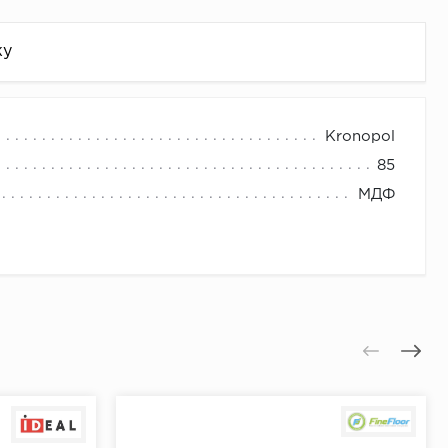
жу
Kronopol
85
МДФ