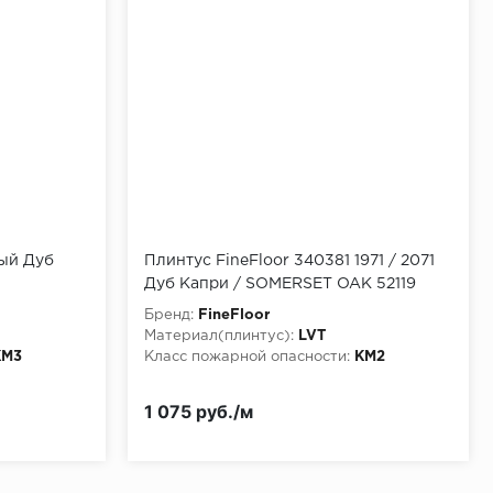
ный Дуб
Плинтус FineFloor 340381 1971 / 2071
Дуб Капри / SOMERSET OAK 52119
Бренд:
FineFloor
Материал(плинтус):
LVT
КМ3
Класс пожарной опасности:
КМ2
1 075 руб./м