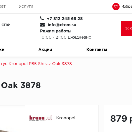
рат
Услуги
Избра
+7 812 245 69 28
info@ctom.su
 СПб:
за
Режим работы
10:00 - 21:00 Ежедневно
ки
Акции
Контакты
тус Kronopol P85 Shiraz Oak 3878
 Oak 3878
879 
Kronopol