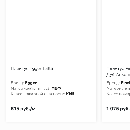
Монтаж последней пластины первого ряда:
Начало второго (и последующих) ряда:
Место доставки
Плинтус Egger L385
Плинтус Fi
Дуб Анхел
Правила
Бренд:
Egger
Бренд:
Fine
Монтаж последнего ряда:
Материал(плинтус):
МДФ
Материал(п
Класс пожарной опасности:
КМ5
Класс пожа
615 руб./м
1 075 руб
Условия доставки