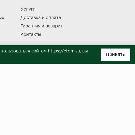
Услуги
Изменение
ых
Доставка и оплата
Гарантия и возврат
Контакты
ользоваться сайтом https://ctom.su, вы
Принять
ляемой положениями Статьи 437(п.2) ГК РФ. Несмотря на то, что были
о, не всегда своевременно отражаются изменения. Товар может
й на сайте.
ботку моих персональных данных в целях исполнения