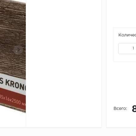
Количес
Всего: