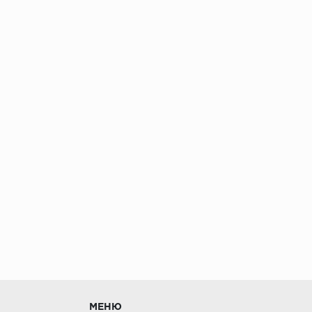
без нагрузки в теч
МЕНЮ