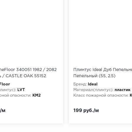
neFloor 340051 1982 / 2082
Плинтус Ideal Дуб Пепель
ь / CASTLE OAK 55152
Пепельный (55, 2.5)
Floor
Бренд:
Ideal
линтус):
LVT
Материал(плинтус):
пластик
рной опасности:
КМ2
Класс пожарной опасности:
./м
199 руб./м