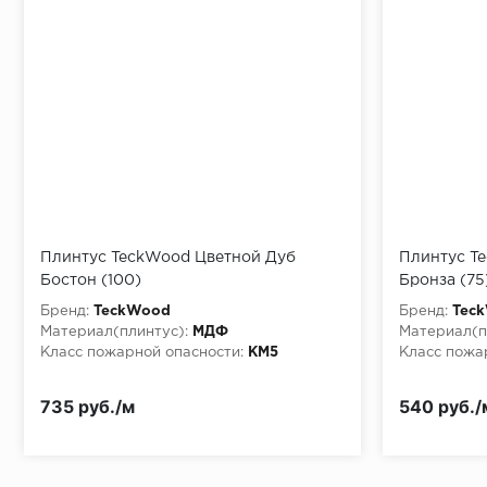
Монтаж последней пластины первого ряда:
Начало второго (и последующих) ряда:
Место доставки
Плинтус TeckWood Цветной Дуб
Плинтус T
Бостон (100)
Бронза (75
Правила
Бренд:
TeckWood
Бренд:
Tec
Монтаж последнего ряда:
Материал(плинтус):
МДФ
Материал(п
Класс пожарной опасности:
КМ5
Класс пожа
735 руб./м
540 руб./
Условия доставки