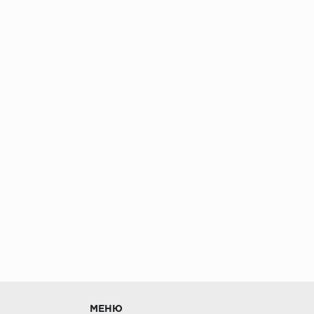
без нагрузки в теч
МЕНЮ