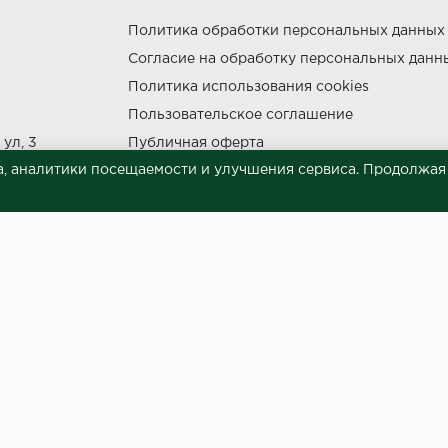
Политика обработки персональных данных
Согласие на обработку персональных данн
утки.
Политика использования cookies
Пользовательское соглашение
ул, 3
Публичная оферта
, аналитики посещаемости и улучшения сервиса. Продолжая п
Сведения о продавце (реквизиты)
ния прямых солнечных лучей.
НЕ МОЖЕТ
 материалов © 2023.
й характер и ни при каких условиях не является публичной офертой, опреде
готовки и размещения информации занимает некоторое время. Следовательн
 представленных на сайте. Цена может быть изменена относительно заявленно
ой обработки персональных данных
и даю согласие на обра