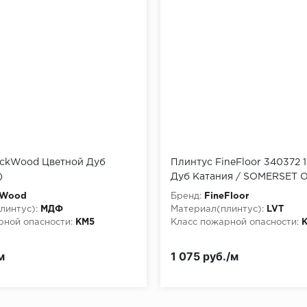
eckWood Цветной Дуб
Плинтус FineFloor 340372 1
)
Дуб Катания / SOMERSET 
kWood
Бренд:
FineFloor
линтус):
МДФ
Материал(плинтус):
LVT
рной опасности:
КМ5
Класс пожарной опасности:
м
1 075 руб./м