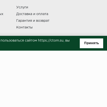
Услуги
Изменение
ых
Доставка и оплата
Гарантия и возврат
Контакты
ользоваться сайтом https://ctom.su, вы
Принять
ляемой положениями Статьи 437(п.2) ГК РФ. Несмотря на то, что были
о, не всегда своевременно отражаются изменения. Товар может
й на сайте.
ботку моих персональных данных в целях исполнения