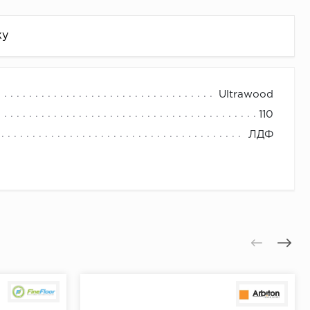
жу
Ultrawood
110
ЛДФ