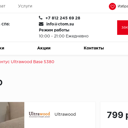
рат
Услуги
Избра
+7 812 245 69 28
info@ctom.su
 СПб:
за
Режим работы
10:00 - 21:00 Ежедневно
ки
Акции
Контакты
нтус Ultrawood Base 5380
0
799 
Ultrawood