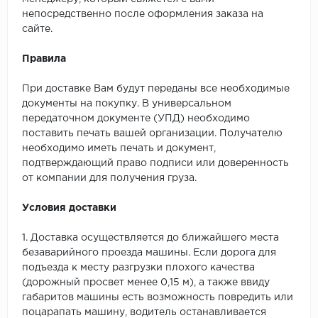
SPC Stronghold
непосредственно после оформления заказа на
сайте.
TANTO
Правила
Tarkett
При доставке Вам будут переданы все необходимые
Tulesna
документы на покупку. В универсальном
передаточном документе (УПД) необходимо
Veon
поставить печать вашей организации. Получателю
необходимо иметь печать и документ,
Vinil click
подтверждающий право подписи или доверенность
от компании для получения груза.
Vinilam
Условия доставки
Wonderful Vinyl Fl
1. Доставка осуществляется до ближайшего места
безаварийного проезда машины. Если дорога для
подъезда к месту разгрузки плохого качества
(дорожный просвет менее 0,15 м), а также ввиду
габаритов машины есть возможность повредить или
поцарапать машину, водитель останавливается