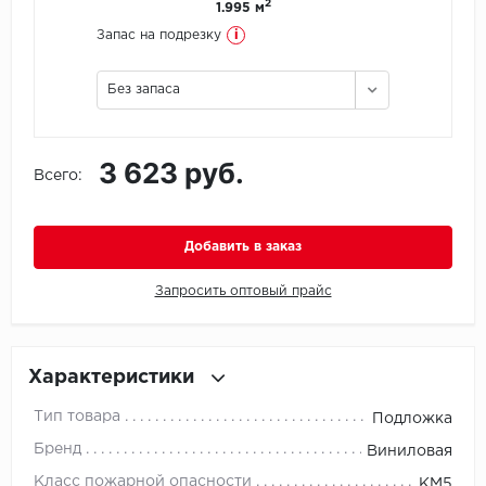
2
1.995 м
i
Запас на подрезку
Icon Floor
Без запаса
IVC Group
Jinan PDM
3 623 руб.
Всего:
Juteks
KDF
Добавить в заказ
Krono Xonic
Запросить оптовый прайс
LG Decotile
Характеристики
LimeStone
Тип товара
Подложка
Lucky Floor
Бренд
Виниловая
Класс пожарной опасности
Made in Belgium
КМ5