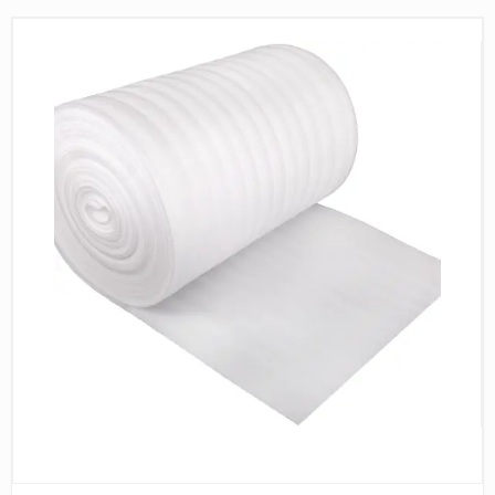
Пробковое покрытие
Bohofloor
Bonkeel
Classen
CorkArt Vinyl Con
CronaFloor
Damy Floor
Decoria
Dolce Flooring SP
ECO Parquet Alste
EcoClick