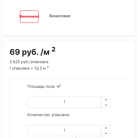
Egger
Виниловая
Виниловая
Ensten
Fargo
2
69 руб. /м
Fast Floor
3 623 руб./упаковка
FineFlex
2
1 упаковка = 52.5 м
FineFloor
2
Площадь пола, м
Floor Click
Forbo
Количество упаковок:
Forbo Allura Click
HC luxury flooring