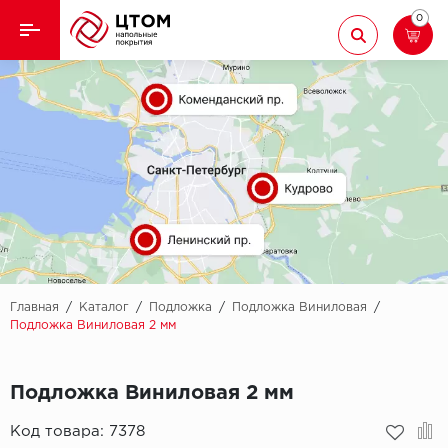
0
Назад
Назад
Кварцвиниловая плитка
Aberhof
Ламинат
Adelar
Ковролин
Alfa
Линолеум
AllureFloor
Паркет
Alpine floor
Главная
/
Каталог
/
Подложка
/
Подложка Виниловая
/
Подложка Виниловая 2 мм
Паркетная доска
Aquamax
Подложка Виниловая 2 мм
Плинтус
Arbiton
Код товара:
7378
Подложка
Berry Alloc