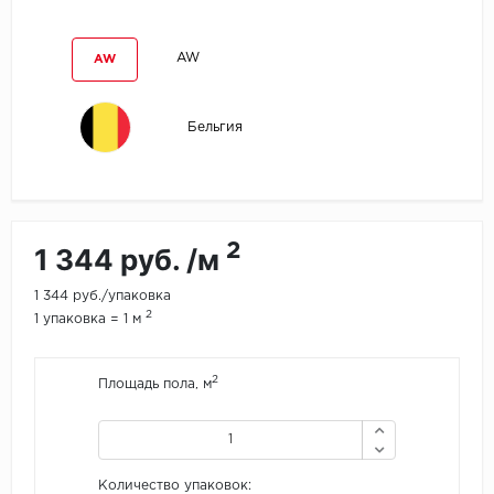
Egger
AW
AW
Ensten
Бельгия
Fargo
Fast Floor
FineFlex
2
1 344 руб. /м
FineFloor
1 344 руб./упаковка
2
1 упаковка = 1 м
Floor Click
2
Площадь пола, м
Forbo
Forbo Allura Click
Количество упаковок:
HC luxury flooring