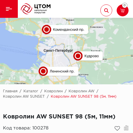
0
Назад
Назад
Кварцвиниловая плитка
Aberhof
Ламинат
Adelar
Ковролин
Alfa
Линолеум
AllureFloor
Паркет
Alpine floor
Главная
/
Каталог
/
Ковролин
/
Ковролин AW
/
Ковролин AW SUNSET
/
Ковролин AW SUNSET 98 (5м, 11мм)
Паркетная доска
Aquamax
Ковролин AW SUNSET 98 (5м, 11мм)
Плинтус
Arbiton
Код товара:
100278
Подложка
Berry Alloc