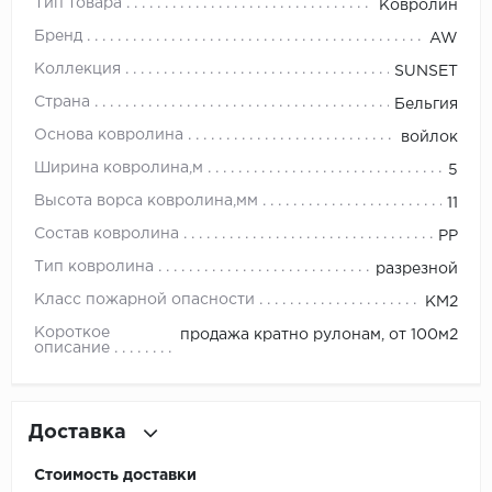
Тип товара
Ковролин
Бренд
AW
Millenium
Коллекция
SUNSET
Moduleo
Страна
Бельгия
Основа ковролина
войлок
Natisston
Ширина ковролина,м
5
Next Step
Высота ворса ковролина,мм
11
Состав ковролина
PP
No brand
Тип ковролина
разрезной
Novafloor
Класс пожарной опасности
КМ2
Короткое
продажа кратно рулонам, от 100м2
Pergo
описание
Primavera
Доставка
Quality Flooring
Стоимость доставки