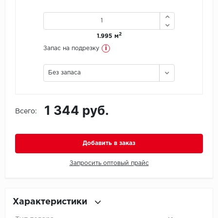
Icon Floor
2
1.995 м
IVC Group
i
Запас на подрезку
Jinan PDM
Без запаса
Juteks
1 344 руб.
KDF
Всего:
Krono Xonic
Добавить в заказ
LG Decotile
Запросить оптовый прайс
LimeStone
Lucky Floor
Характеристики
Made in Belgium