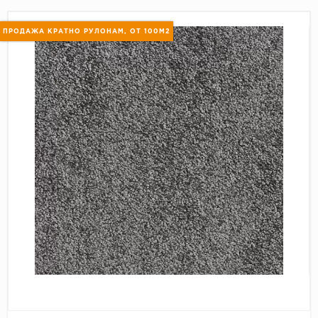
Пробковое покрытие
Bohofloor
ПРОДАЖА КРАТНО РУЛОНАМ, ОТ 100М2
Bonkeel
Classen
CorkArt Vinyl Con
CronaFloor
Damy Floor
Decoria
Dolce Flooring SP
ECO Parquet Alste
EcoClick