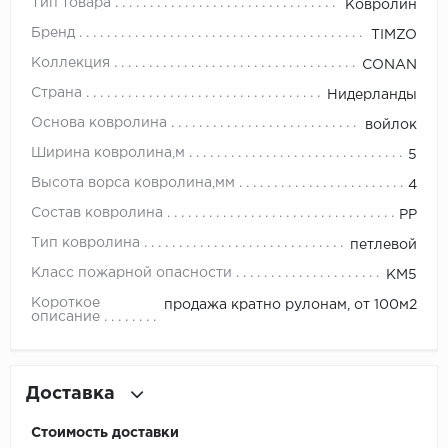
Тип товара
Ковролин
Бренд
TIMZO
Millenium
Коллекция
CONAN
Moduleo
Страна
Нидерланды
Основа ковролина
войлок
Natisston
Ширина ковролина,м
5
Next Step
Высота ворса ковролина,мм
4
Состав ковролина
PP
No brand
Тип ковролина
петлевой
Novafloor
Класс пожарной опасности
КМ5
Короткое
продажа кратно рулонам, от 100м2
Pergo
описание
Primavera
Доставка
Quality Flooring
Стоимость доставки