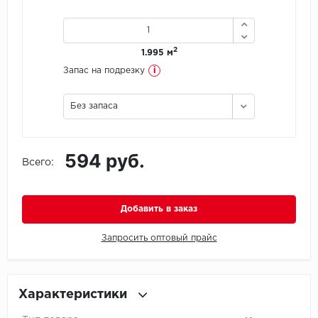
Icon Floor
2
1.995 м
IVC Group
i
Запас на подрезку
Jinan PDM
Без запаса
Juteks
594 руб.
KDF
Всего:
Krono Xonic
Добавить в заказ
LG Decotile
Запросить оптовый прайс
LimeStone
Lucky Floor
Характеристики
Made in Belgium