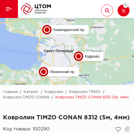
0
Назад
Назад
Кварцвиниловая плитка
Aberhof
Ламинат
Adelar
Ковролин
Alfa
Линолеум
AllureFloor
Паркет
Alpine floor
Главная
/
Каталог
/
Ковролин
/
Ковролин TIMZO
/
Ковролин TIMZO CONAN
/
Ковролин TIMZO CONAN 8312 (5м, 4мм)
Паркетная доска
Aquamax
Ковролин TIMZO CONAN 8312 (5м, 4мм)
Плинтус
Arbiton
Код товара:
100290
Подложка
Berry Alloc