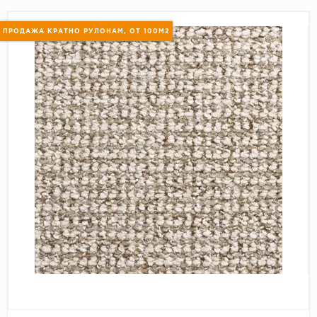
Пробковое покрытие
Bohofloor
ПРОДАЖА КРАТНО РУЛОНАМ, ОТ 100М2
Bonkeel
Classen
CorkArt Vinyl Con
CronaFloor
Damy Floor
Decoria
Dolce Flooring SP
ECO Parquet Alste
EcoClick