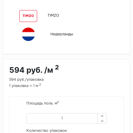
Egger
TIMZO
TIMZO
Ensten
Нидерланды
Fargo
Fast Floor
FineFlex
2
594 руб. /м
FineFloor
594 руб./упаковка
2
1 упаковка = 1 м
Floor Click
2
Площадь пола, м
Forbo
Forbo Allura Click
Количество упаковок:
HC luxury flooring