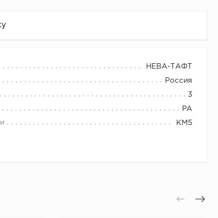
жу
НЕВА-ТАФТ
Россия
3
PA
и
КМ5