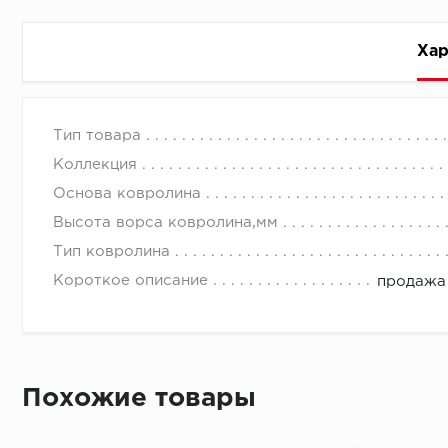
Хар
Стоимость доставки
Тип товара
Коллекция
Основа ковролина
Высота ворса ковролина,мм
Тип ковролина
Первый ряд:
Короткое описание
продажа 
Монтаж второй и последующих пластин:
Похожие товары
Время доставки