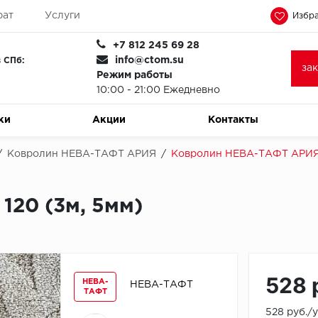
рат
Услуги
Избра
+7 812 245 69 28
info@ctom.su
 СПб:
за
Режим работы
10:00 - 21:00 Ежедневно
ки
Акции
Контакты
/
Ковролин НЕВА-ТАФТ АРИЯ
/
Ковролин НЕВА-ТАФТ АРИЯ 
20 (3м, 5мм)
528 
НЕВА-
НЕВА-ТАФТ
ТАФТ
528 руб./