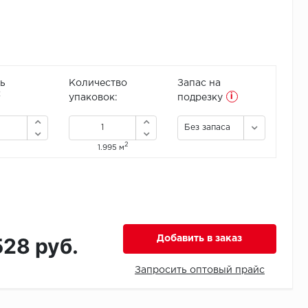
ь
Количество
Запас на
i
2
упаковок:
подрезку
Без запаса
2
1.995 м
528 руб.
Добавить в заказ
Запросить оптовый прайс