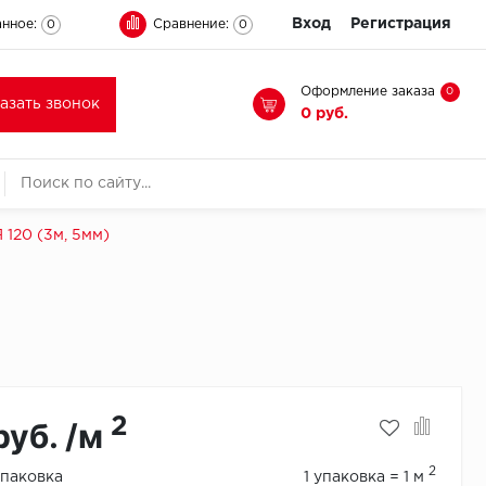
Вход
Регистрация
нное:
Сравнение:
0
0
Оформление заказа
0
казать звонок
0 руб.
120 (3м, 5мм)
2
руб. /м
2
упаковка
1 упаковка = 1 м