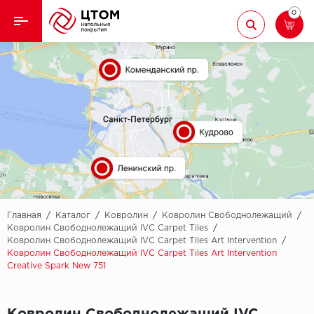
0
Назад
Назад
Кварцвиниловая плитка
Aberhof
Ламинат
Adelar
Ковролин
Alfa
Линолеум
AllureFloor
Паркет
Alpine floor
Главная
/
Каталог
/
Ковролин
/
Ковролин Свободнолежащий
/
Ковролин Свободнолежащий IVC Carpet Tiles
/
Ковролин Свободнолежащий IVC Carpet Tiles Art Intervention
/
Паркетная доска
Aquamax
Ковролин Свободнолежащий IVC Carpet Tiles Art Intervention
Creative Spark New 751
Плинтус
Arbiton
Подложка
Berry Alloc
Ковролин Свободнолежащий IVC