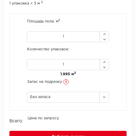
2
1 упаковка = 5 м
Icon Floor
2
Площадь пола, м
IVC Group
Jinan PDM
Количество упаковок:
Juteks
KDF
2
1.995 м
i
Krono Xonic
Запас на подрезку
LG Decotile
Без запаса
LimeStone
Цена по запросу
Всего:
Lucky Floor
Made in Belgium