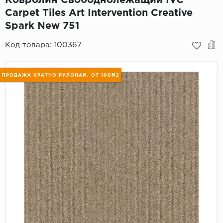
Carpet Tiles Art Intervention Creative
Пробковое покрытие
Bohofloor
Spark New 751
Bonkeel
Код товара:
100367
Classen
ПРОДАЖА КРАТНО РУЛОНАМ, ОТ 100М2
CorkArt Vinyl Con
CronaFloor
Damy Floor
Decoria
Dolce Flooring SP
ECO Parquet Alste
EcoClick