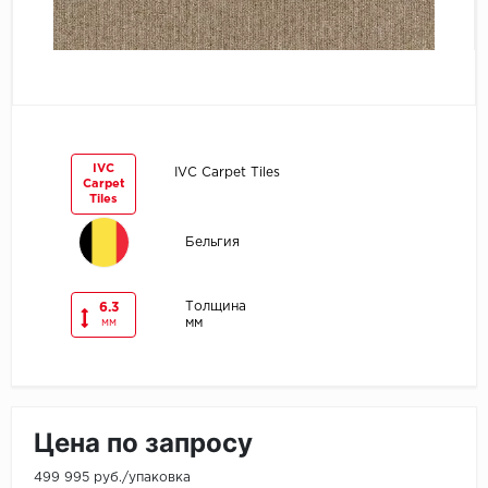
Egger
Ensten
Fargo
IVC
IVC Carpet Tiles
Carpet
Fast Floor
Tiles
FineFlex
Бельгия
FineFloor
Толщина
6.3
мм
мм
Floor Click
Forbo
Цена по запросу
Forbo Allura Click
499 995 руб./упаковка
HC luxury flooring