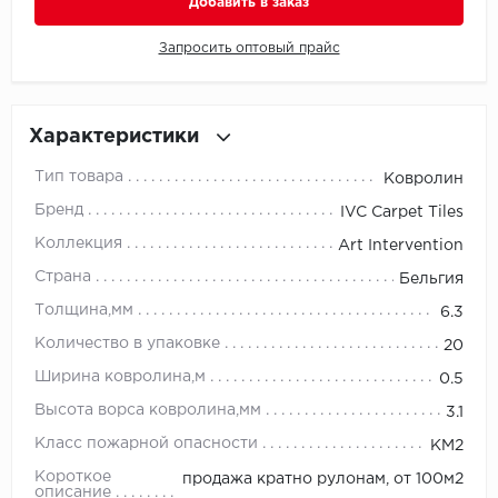
Добавить в заказ
Millenium
Запросить оптовый прайс
Moduleo
Характеристики
Natisston
Тип товара
Ковролин
Next Step
Бренд
IVC Carpet Tiles
Коллекция
Art Intervention
No brand
Страна
Бельгия
Novafloor
Толщина,мм
6.3
Количество в упаковке
20
Pergo
Ширина ковролина,м
0.5
Primavera
Высота ворса ковролина,мм
3.1
Класс пожарной опасности
КМ2
Quality Flooring
Короткое
продажа кратно рулонам, от 100м2
описание