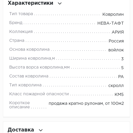
Характеристики
Millenium
Тип товара
Ковролин
Бренд
НЕВА-ТАФТ
Moduleo
Коллекция
АРИЯ
Natisston
Страна
Россия
Основа ковролина
войлок
Next Step
Ширина ковролина,м
3
No brand
Высота ворса ковролина,мм
5
Состав ковролина
PA
Novafloor
Тип ковролина
скролл
Pergo
Класс пожарной опасности
КМ5
Короткое
продажа кратно рулонам, от 100м2
Primavera
описание
Quality Flooring
Доставка