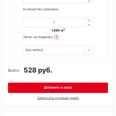
Количество упаковок:
Icon Floor
IVC Group
2
1.995 м
Jinan PDM
i
Запас на подрезку
Juteks
Без запаса
KDF
528 руб.
Krono Xonic
Всего:
LG Decotile
Добавить в заказ
LimeStone
Запросить оптовый прайс
Lucky Floor
Made in Belgium