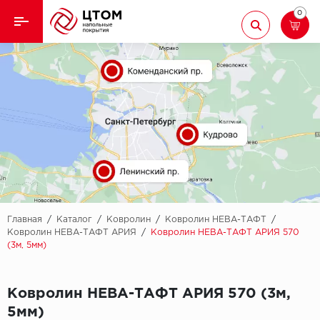
0
Назад
Назад
Кварцвиниловая плитка
Aberhof
Ламинат
Adelar
Ковролин
Alfa
Линолеум
AllureFloor
Паркет
Alpine floor
Главная
/
Каталог
/
Ковролин
/
Ковролин НЕВА-ТАФТ
/
Ковролин НЕВА-ТАФТ АРИЯ
/
Ковролин НЕВА-ТАФТ АРИЯ 570
(3м, 5мм)
Паркетная доска
Aquamax
Плинтус
Arbiton
Ковролин НЕВА-ТАФТ АРИЯ 570 (3м,
5мм)
Подложка
Berry Alloc