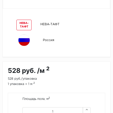
Egger
Ensten
НЕВА-
НЕВА-ТАФТ
ТАФТ
Fargo
Россия
Fast Floor
FineFlex
FineFloor
2
528 руб. /м
Floor Click
528 руб./упаковка
2
1 упаковка = 1 м
Forbo
2
Площадь пола, м
Forbo Allura Click
HC luxury flooring