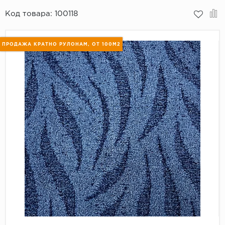
Код товара:
100118
Пробковое покрытие
Bohofloor
Bonkeel
ПРОДАЖА КРАТНО РУЛОНАМ, ОТ 100М2
Classen
CorkArt Vinyl Con
CronaFloor
Damy Floor
Decoria
Dolce Flooring SP
ECO Parquet Alste
EcoClick