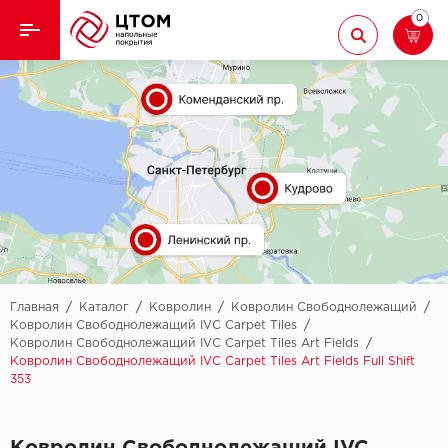
0
Назад
Назад
Кварцвиниловая плитка
Aberhof
Ламинат
Adelar
Ковролин
Alfa
Линолеум
AllureFloor
Паркет
Alpine floor
Главная
/
Каталог
/
Ковролин
/
Ковролин Свободнолежащий
/
Ковролин Свободнолежащий IVC Carpet Tiles
/
Ковролин Свободнолежащий IVC Carpet Tiles Art Fields
/
Паркетная доска
Aquamax
Ковролин Свободнолежащий IVC Carpet Tiles Art Fields Full Shift
353
Плинтус
Arbiton
Подложка
Berry Alloc
Ковролин Свободнолежащий IVC