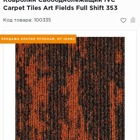
Carpet Tiles Art Fields Full Shift 353
Пробковое покрытие
Bohofloor
Код товара:
100335
Bonkeel
ПРОДАЖА КРАТНО РУЛОНАМ, ОТ 100М2
Classen
CorkArt Vinyl Con
CronaFloor
Damy Floor
Decoria
Dolce Flooring SP
ECO Parquet Alste
EcoClick