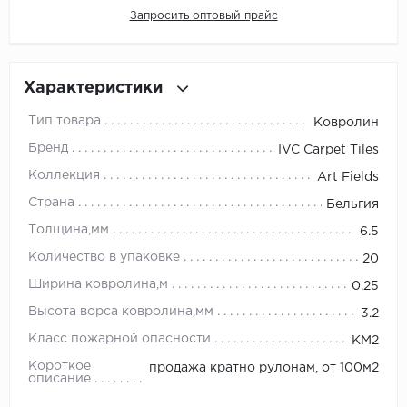
Запросить оптовый прайс
Millenium
Moduleo
Характеристики
Тип товара
Natisston
Ковролин
Бренд
IVC Carpet Tiles
Next Step
Коллекция
Art Fields
Страна
No brand
Бельгия
Толщина,мм
6.5
Novafloor
Количество в упаковке
20
Ширина ковролина,м
Pergo
0.25
Высота ворса ковролина,мм
3.2
Primavera
Класс пожарной опасности
КМ2
Короткое
Quality Flooring
продажа кратно рулонам, от 100м2
описание