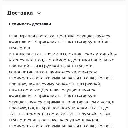
ROYCE
Доставка
Smartprofile
Стоимость доставки
SPC
Стандартная доставка: Доставка осуществляется
SPC Alta Step
ежедневно. В пределах г. Санкт-Петербург и Лен.
Области в
SPC Betta
интервале с 12:00 до 22:00 (точное время уточняйте
у консультантов) – стоимость доставки напольных
SPC DEW
покрытий - 1500 рублей. В Лен. Области
дополнительно оплачивается километраж.
SPC Flooring
Стоимость доставки уменьшается на спец. товары
при покупке на сумму более 50 000 рублей.
SPC Ideal Flooring
Спец-доставка: Доставка осуществляется
ежедневно. В пределах г. Санкт-Петербург
осуществляется с временным интервалом 4 часа, в
SPC Kronostep
промежутке, выбранном покупателем с 12:00 до
22:00 - стоимость доставки - 2000 рублей. В Лен.
SPC Promo
Области спец-доставка не осуществляется.
Стоимость доставки уменьшается на спец. товары