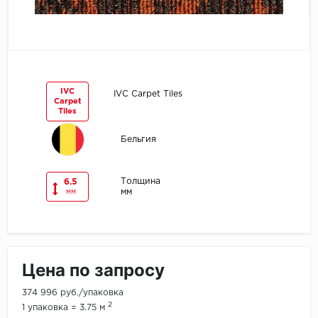
Egger
Ensten
Fargo
IVC
IVC Carpet Tiles
Carpet
Tiles
Fast Floor
Бельгия
FineFlex
Толщина
6.5
FineFloor
мм
мм
Floor Click
Forbo
Цена по запросу
Forbo Allura Click
374 996 руб./упаковка
2
1 упаковка = 3.75 м
HC luxury flooring