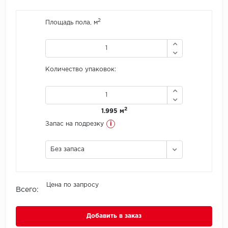
Icon Floor
2
Площадь пола, м
IVC Group
Jinan PDM
Количество упаковок:
Juteks
2
1.995 м
KDF
i
Запас на подрезку
Krono Xonic
Без запаса
LG Decotile
LimeStone
Цена по запросу
Всего:
Lucky Floor
Добавить в заказ
Made in Belgium