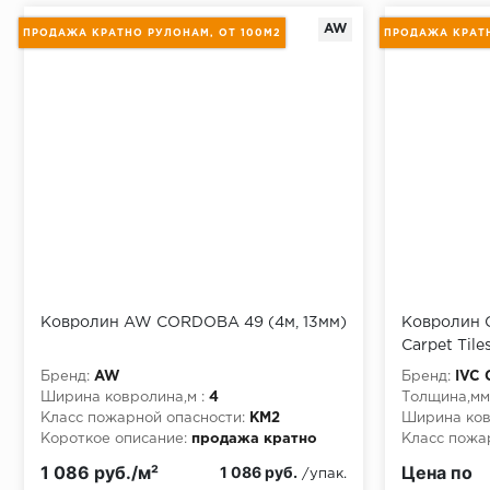
Монтаж последней пластины первого ряда:
AW
ПРОДАЖА КРАТНО РУЛОНАМ, ОТ 100М2
ПРОДАЖА КРАТН
Начало второго (и последующих) ряда:
Место доставки
Правила
Ковролин AW CORDOBA 49 (4м, 13мм)
Ковролин 
Монтаж последнего ряда:
Carpet Tile
Point 975
Бренд:
AW
Бренд:
IVC 
Ширина ковролина,м :
4
Толщина,мм
Класс пожарной опасности:
КМ2
Ширина ков
Короткое описание:
продажа кратно
Класс пожа
рулонам, от 100м2
Короткое о
Условия доставки
1 086 руб./м²
Цена по
1 086 руб.
/упак.
рулонам, о