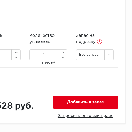
ь
Количество
Запас на
i
2
упаковок:
подрезку
Без запаса
2
1.995 м
528 руб.
Добавить в заказ
Запросить оптовый прайс