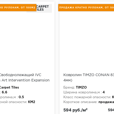
IVC CARPET
О РУЛОНАМ, ОТ 100М2
ПРОДАЖА КРАТНО РУЛОНАМ, ОТ 10
TILES
Свободнолежащий IVC
Ковролин TIMZO CONAN 831
s Art Intervention Expansion
4мм)
Carpet Tiles
Бренд:
TIMZO
:
6.6
Ширина ковролина,м :
4
ролина,м :
0.5
Класс пожарной опасности:
рной опасности:
КМ2
Короткое описание:
продажа
писание:
продажа кратно
рулонам, от 100м2
594 руб./м²
594
т 100м2