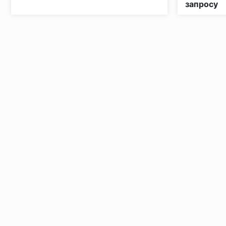
запросу
Установка под дверными коробками:
Заключительные работы по установке: