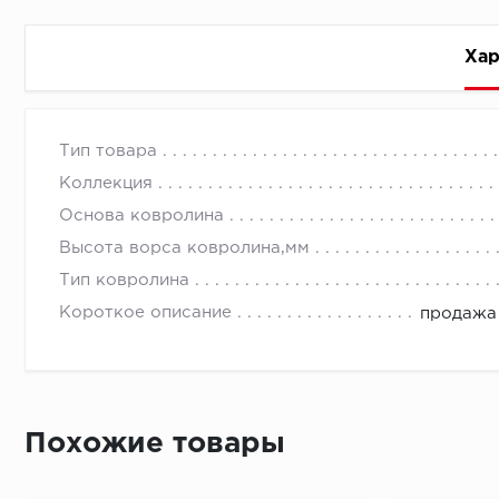
Хар
Стоимость доставки
Тип товара
Коллекция
Основа ковролина
Высота ворса ковролина,мм
Тип ковролина
Первый ряд:
Короткое описание
продажа 
Монтаж второй и последующих пластин:
Похожие товары
Время доставки