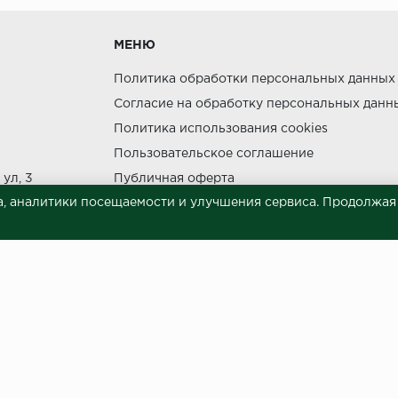
МЕНЮ
утки.
Политика обработки персональных данных
Согласие на обработку персональных данн
Политика использования cookies
Пользовательское соглашение
ния прямых солнечных лучей.
ул, 3
Публичная оферта
НЕ МОЖЕТ
, аналитики посещаемости и улучшения сервиса. Продолжая п
Сведения о продавце (реквизиты)
 материалов © 2023.
й характер и ни при каких условиях не является публичной офертой, опреде
готовки и размещения информации занимает некоторое время. Следовательн
 представленных на сайте. Цена может быть изменена относительно заявленно