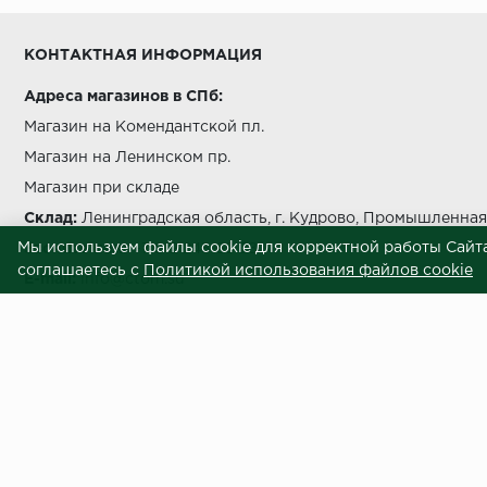
Условия выгрузки и подъема
КОНТАКТНАЯ ИНФОРМАЦИЯ
температуры должно быть не более чем на 5 °C в с
Адреса магазинов в СПб:
Магазин на Комендантской пл.
Магазин на Ленинском пр.
Магазин при складе
беречь от попада
Склад:
Ленинградская область, г. Кудрово, Промышленная 
Мы используем файлы cookie для корректной работы Сайта
Звоните нам:
+7 812 245 69 28
соглашаетесь с
Политикой использования файлов cookie
E-mail:
info@ctom.su
Центральный терминал отделочных
Условия самовывоза
Внимание! Вся представленная на сайте информация носит информационны
приложены все усилия к обеспечению точности информации, процесс под
отличаться по внешнему виду и техническим характеристикам от товаров,