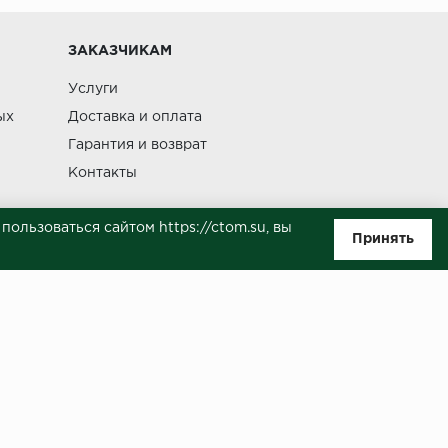
Изменение
ЗАКАЗЧИКАМ
Услуги
ых
Доставка и оплата
Гарантия и возврат
Контакты
ользоваться сайтом https://ctom.su, вы
Принять
ляемой положениями Статьи 437(п.2) ГК РФ. Несмотря на то, что были
о, не всегда своевременно отражаются изменения. Товар может
й на сайте.