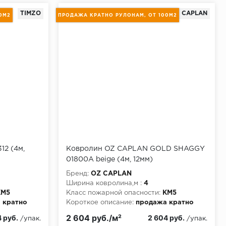
TIMZO
OZ CAPLAN
0М2
ПРОДАЖА КРАТНО РУЛОНАМ, ОТ 100М2
2 (4м,
Ковролин OZ CAPLAN GOLD SHAGGY
01800A beige (4м, 12мм)
Бренд:
OZ CAPLAN
Ширина ковролина,м :
4
КМ5
Класс пожарной опасности:
КМ5
 кратно
Короткое описание:
продажа кратно
рулонам, от 100м2
2 604 руб./м²
 руб.
2 604 руб.
/упак.
/упак.