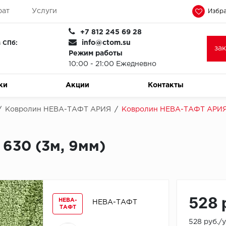
рат
Услуги
Избра
+7 812 245 69 28
info@ctom.su
 СПб:
за
Режим работы
10:00 - 21:00 Ежедневно
ки
Акции
Контакты
/
Ковролин НЕВА-ТАФТ АРИЯ
/
Ковролин НЕВА-ТАФТ АРИЯ 
630 (3м, 9мм)
528 
НЕВА-
НЕВА-ТАФТ
ТАФТ
528 руб./