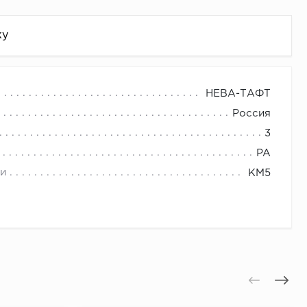
жу
НЕВА-ТАФТ
Россия
3
PA
и
КМ5