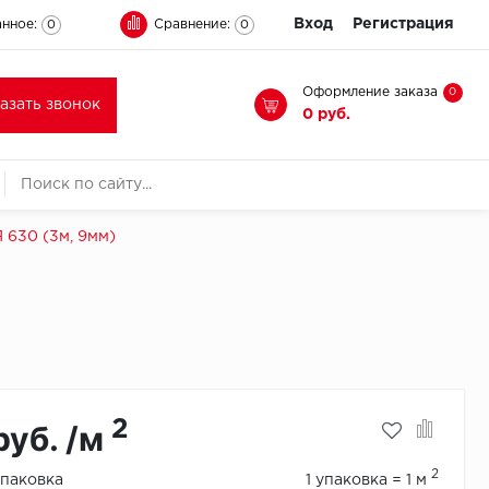
Вход
Регистрация
нное:
Сравнение:
0
0
Оформление заказа
0
казать звонок
0 руб.
630 (3м, 9мм)
2
руб. /м
2
упаковка
1 упаковка = 1 м