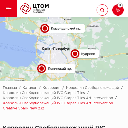
0
Назад
Назад
Кварцвиниловая плитка
Aberhof
Ламинат
Adelar
Ковролин
Alfa
Линолеум
AllureFloor
Паркет
Alpine floor
Главная
/
Каталог
/
Ковролин
/
Ковролин Свободнолежащий
/
Ковролин Свободнолежащий IVC Carpet Tiles
/
Ковролин Свободнолежащий IVC Carpet Tiles Art Intervention
/
Паркетная доска
Aquamax
Ковролин Свободнолежащий IVC Carpet Tiles Art Intervention
Creative Spark New 232
Плинтус
Arbiton
Подложка
Berry Alloc
Ковролин Свободнолежащий IVC