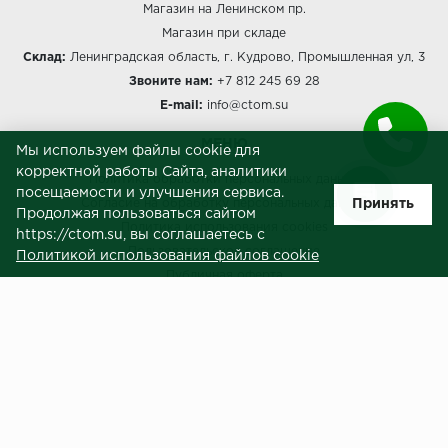
Магазин на Ленинском пр.
Магазин при складе
Склад:
Ленинградская область, г. Кудрово, Промышленная ул, 3
Звоните нам:
+7 812 245 69 28
E-mail:
info@ctom.su
МЕНЮ
Мы используем файлы cookie для
корректной работы Сайта, аналитики
Политика обработки персональных данных
посещаемости и улучшения сервиса.
Принять
Согласие на обработку персональных данных
Продолжая пользоваться сайтом
Политика использования cookies
https://ctom.su, вы соглашаетесь с
Пользовательское соглашение
Политикой использования файлов cookie
Публичная оферта
Сведения о продавце (реквизиты)
ЗАКАЗЧИКАМ
Услуги
Доставка и оплата
Гарантия и возврат
Контакты