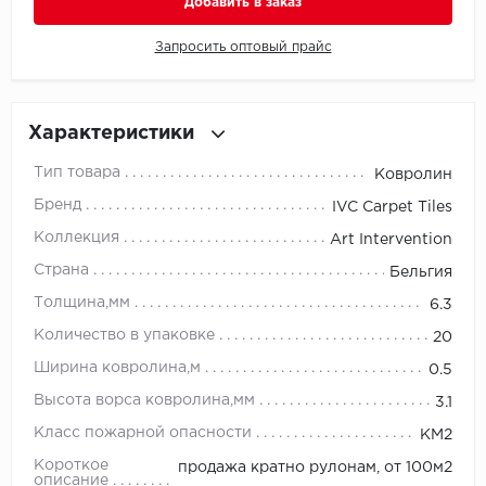
Добавить в заказ
Millenium
Запросить оптовый прайс
Moduleo
Характеристики
Natisston
Тип товара
Ковролин
Next Step
Бренд
IVC Carpet Tiles
Коллекция
Art Intervention
No brand
Страна
Бельгия
Novafloor
Толщина,мм
6.3
Количество в упаковке
20
Pergo
Ширина ковролина,м
0.5
Primavera
Высота ворса ковролина,мм
3.1
Класс пожарной опасности
КМ2
Quality Flooring
Короткое
продажа кратно рулонам, от 100м2
описание