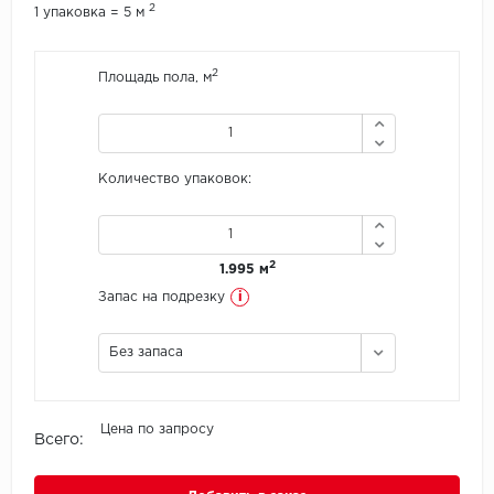
2
1 упаковка = 5 м
Icon Floor
2
Площадь пола, м
IVC Group
Jinan PDM
Количество упаковок:
Juteks
KDF
2
1.995 м
i
Krono Xonic
Запас на подрезку
LG Decotile
Без запаса
LimeStone
Цена по запросу
Всего:
Lucky Floor
Made in Belgium