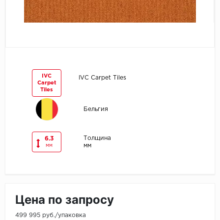
Egger
Ensten
Fargo
IVC
IVC Carpet Tiles
Carpet
Fast Floor
Tiles
FineFlex
Бельгия
FineFloor
Толщина
6.3
мм
мм
Floor Click
Forbo
Цена по запросу
Forbo Allura Click
499 995 руб./упаковка
HC luxury flooring