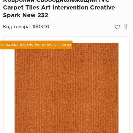
Carpet Tiles Art Intervention Creative
Пробковое покрытие
Bohofloor
Spark New 232
Bonkeel
Код товара:
100340
Classen
ПРОДАЖА КРАТНО РУЛОНАМ, ОТ 100М2
CorkArt Vinyl Con
CronaFloor
Damy Floor
Decoria
Dolce Flooring SP
ECO Parquet Alste
EcoClick