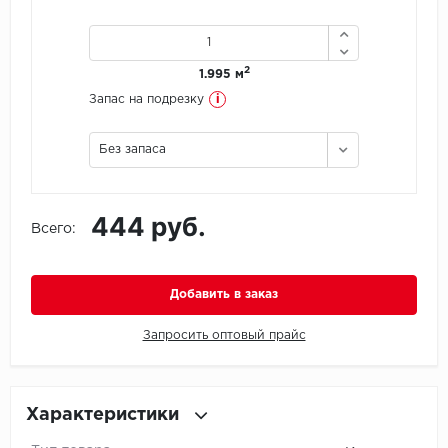
Icon Floor
2
1.995 м
IVC Group
i
Запас на подрезку
Jinan PDM
Без запаса
Juteks
444 руб.
KDF
Всего:
Krono Xonic
Добавить в заказ
LG Decotile
Запросить оптовый прайс
LimeStone
Lucky Floor
Характеристики
Made in Belgium