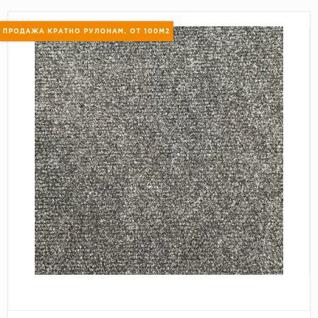
Пробковое покрытие
Bohofloor
ПРОДАЖА КРАТНО РУЛОНАМ, ОТ 100М2
Bonkeel
Classen
CorkArt Vinyl Con
CronaFloor
Damy Floor
Decoria
Dolce Flooring SP
ECO Parquet Alste
EcoClick