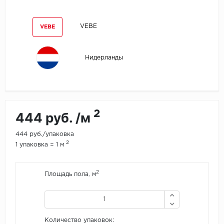
Egger
VEBE
VEBE
Ensten
Нидерланды
Fargo
Fast Floor
FineFlex
2
444 руб. /м
FineFloor
444 руб./упаковка
2
1 упаковка = 1 м
Floor Click
2
Площадь пола, м
Forbo
Forbo Allura Click
Количество упаковок:
HC luxury flooring