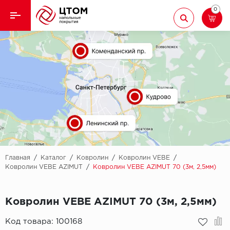
0
Назад
Назад
Кварцвиниловая плитка
Aberhof
Ламинат
Adelar
Ковролин
Alfa
Линолеум
AllureFloor
Паркет
Alpine floor
Главная
/
Каталог
/
Ковролин
/
Ковролин VEBE
/
Ковролин VEBE AZIMUT
/
Ковролин VEBE AZIMUT 70 (3м, 2,5мм)
Паркетная доска
Aquamax
Ковролин VEBE AZIMUT 70 (3м, 2,5мм)
Плинтус
Arbiton
Код товара:
100168
Подложка
Berry Alloc