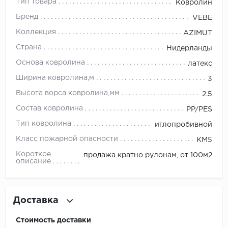
Тип товара
Ковролин
Бренд
VEBE
Millenium
Коллекция
AZIMUT
Moduleo
Страна
Нидерланды
Основа ковролина
латекс
Natisston
Ширина ковролина,м
3
Next Step
Высота ворса ковролина,мм
2.5
Состав ковролина
PP/PES
No brand
Тип ковролина
иглопробивной
Novafloor
Класс пожарной опасности
КМ5
Короткое
продажа кратно рулонам, от 100м2
Pergo
описание
Primavera
Доставка
Quality Flooring
Стоимость доставки