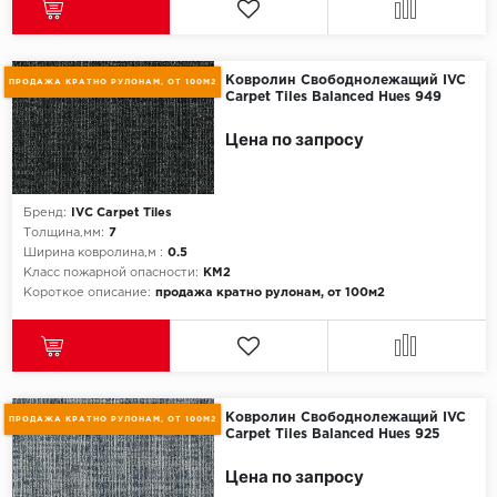
Millenium
Ковролин Свободнолежащий IVC
ПРОДАЖА КРАТНО РУЛОНАМ, ОТ 100М2
Moduleo
Carpet Tiles Balanced Hues 949
Цена по запросу
Natisston
Next Step
Бренд:
IVC Carpet Tiles
Толщина,мм:
7
No brand
Ширина ковролина,м :
0.5
Класс пожарной опасности:
КМ2
Короткое описание:
продажа кратно рулонам, от 100м2
Novafloor
Pergo
Primavera
Ковролин Свободнолежащий IVC
ПРОДАЖА КРАТНО РУЛОНАМ, ОТ 100М2
Carpet Tiles Balanced Hues 925
Quality Flooring
Цена по запросу