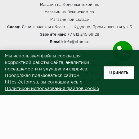
Магазин на Комендантской пл.
Магазин на Ленинском пр.
Магазин при складе
Склад:
Ленинградская область, г. Кудрово, Промышленная ул, 3
Звоните нам:
+7 812 245 69 28
E-mail:
info@ctom.su
МЕНЮ
Мы используем файлы cookie для
корректной работы Сайта, аналитики
Политика обработки персональных данных
посещаемости и улучшения сервиса.
Принять
Согласие на обработку персональных данных
Продолжая пользоваться сайтом
Политика использования cookies
https://ctom.su, вы соглашаетесь с
Пользовательское соглашение
Политикой использования файлов cookie
Публичная оферта
Сведения о продавце (реквизиты)
ЗАКАЗЧИКАМ
Услуги
Доставка и оплата