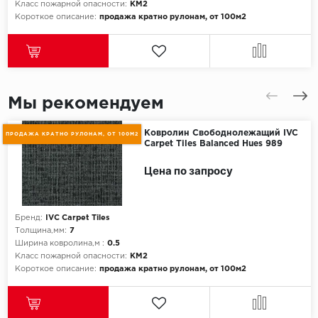
Класс пожарной опасности:
КМ2
Короткое описание:
продажа кратно рулонам, от 100м2
Мы рекомендуем
Ковролин Свободнолежащий IVC
ПРОДАЖА КРАТНО РУЛОНАМ, ОТ 100М2
Carpet Tiles Balanced Hues 989
Цена по запросу
Бренд:
IVC Carpet Tiles
Толщина,мм:
7
Ширина ковролина,м :
0.5
Класс пожарной опасности:
КМ2
Короткое описание:
продажа кратно рулонам, от 100м2