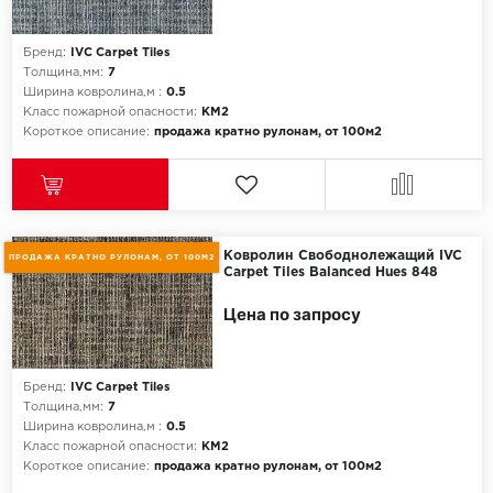
ROYCE
Smartprofile
Бренд:
IVC Carpet Tiles
Толщина,мм:
7
Ширина ковролина,м :
0.5
SPC
Класс пожарной опасности:
КМ2
Короткое описание:
продажа кратно рулонам, от 100м2
SPC Alta Step
SPC Betta
SPC DEW
Ковролин Свободнолежащий IVC
ПРОДАЖА КРАТНО РУЛОНАМ, ОТ 100М2
Carpet Tiles Balanced Hues 848
SPC Flooring
Цена по запросу
SPC Ideal Flooring
Бренд:
IVC Carpet Tiles
SPC Kronostep
Толщина,мм:
7
Ширина ковролина,м :
0.5
SPC Promo
Класс пожарной опасности:
КМ2
Короткое описание:
продажа кратно рулонам, от 100м2