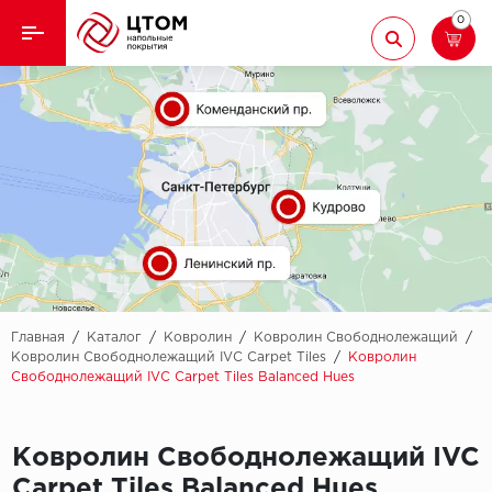
0
Назад
Назад
Кварцвиниловая плитка
Aberhof
Ламинат
Adelar
Ковролин
Alfa
Линолеум
AllureFloor
Паркет
Alpine floor
Главная
/
Каталог
/
Ковролин
/
Ковролин Свободнолежащий
/
Ковролин Свободнолежащий IVC Carpet Tiles
/
Ковролин
Свободнолежащий IVC Carpet Tiles Balanced Hues
Паркетная доска
Aquamax
Плинтус
Arbiton
Ковролин Свободнолежащий IVC
Подложка
Berry Alloc
Carpet Tiles Balanced Hues