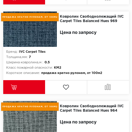
Egger
Ковролин Свободнолежащий IVC
ПРОДАЖА КРАТНО РУЛОНАМ, ОТ 100М2
Carpet Tiles Balanced Hues 969
Ensten
Цена по запросу
Fargo
Fast Floor
Бренд:
IVC Carpet Tiles
Толщина,мм:
7
Ширина ковролина,м :
0.5
FineFlex
Класс пожарной опасности:
КМ2
Короткое описание:
продажа кратно рулонам, от 100м2
FineFloor
Floor Click
Forbo
Ковролин Свободнолежащий IVC
ПРОДАЖА КРАТНО РУЛОНАМ, ОТ 100М2
Carpet Tiles Balanced Hues 964
Forbo Allura Click
Цена по запросу
HC luxury flooring