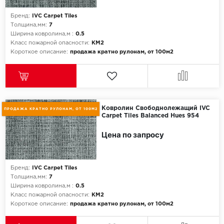
Бренд:
IVC Carpet Tiles
Icon Floor
Толщина,мм:
7
Ширина ковролина,м :
0.5
IVC Group
Класс пожарной опасности:
КМ2
Короткое описание:
продажа кратно рулонам, от 100м2
Jinan PDM
Juteks
Ковролин Свободнолежащий IVC
KDF
ПРОДАЖА КРАТНО РУЛОНАМ, ОТ 100М2
Carpet Tiles Balanced Hues 954
Krono Xonic
Цена по запросу
LG Decotile
Бренд:
IVC Carpet Tiles
Толщина,мм:
7
LimeStone
Ширина ковролина,м :
0.5
Класс пожарной опасности:
КМ2
Lucky Floor
Короткое описание:
продажа кратно рулонам, от 100м2
Made in Belgium