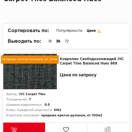
Пробковое покрытие
Bohofloor
Bonkeel
Сортировать по:
Популярности
Цене
Classen
Выводить по:
18
36
72
CorkArt Vinyl Con
Ковролин Свободнолежащий IVC
ПРОДАЖА КРАТНО РУЛОНАМ, ОТ 100М2
Carpet Tiles Balanced Hues 989
CronaFloor
Цена по запросу
Damy Floor
Decoria
Бренд:
IVC Carpet Tiles
Толщина,мм:
7
Dolce Flooring SP
Ширина ковролина,м :
0.5
Класс пожарной опасности:
КМ2
Короткое описание:
продажа кратно рулонам, от 100м2
ECO Parquet Alste
EcoClick