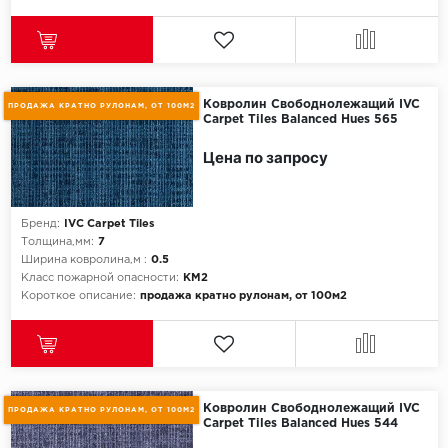
Ковролин Свободнолежащий IVC
ПРОДАЖА КРАТНО РУЛОНАМ, ОТ 100М2
Carpet Tiles Balanced Hues 565
Цена по запросу
Бренд:
IVC Carpet Tiles
Толщина,мм:
7
Ширина ковролина,м :
0.5
Класс пожарной опасности:
КМ2
Короткое описание:
продажа кратно рулонам, от 100м2
Ковролин Свободнолежащий IVC
ПРОДАЖА КРАТНО РУЛОНАМ, ОТ 100М2
Carpet Tiles Balanced Hues 544