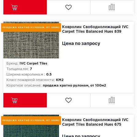
SPC Stronghold
TANTO
Ковролин Свободнолежащий IVC
Tarkett
ПРОДАЖА КРАТНО РУЛОНАМ, ОТ 100М2
Carpet Tiles Balanced Hues 839
Tulesna
Цена по запросу
Veon
Бренд:
IVC Carpet Tiles
Vinil click
Толщина,мм:
7
Ширина ковролина,м :
0.5
Класс пожарной опасности:
КМ2
Vinilam
Короткое описание:
продажа кратно рулонам, от 100м2
Wonderful Vinyl Fl
Ковролин Свободнолежащий IVC
ПРОДАЖА КРАТНО РУЛОНАМ, ОТ 100М2
Carpet Tiles Balanced Hues 675
Цена по запросу