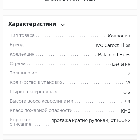
Millenium
Характеристики
Moduleo
Тип товара
Ковролин
Natisston
Бренд
IVC Carpet Tiles
Коллекция
Balanced Hues
Next Step
Страна
Бельгия
No brand
Толщина,мм
7
Количество в упаковке
18
Novafloor
Ширина ковролина,м
0.5
Pergo
Высота ворса ковролина,мм
3.9
Класс пожарной опасности
КМ2
Primavera
Короткое
продажа кратно рулонам, от 100м2
описание
Quality Flooring