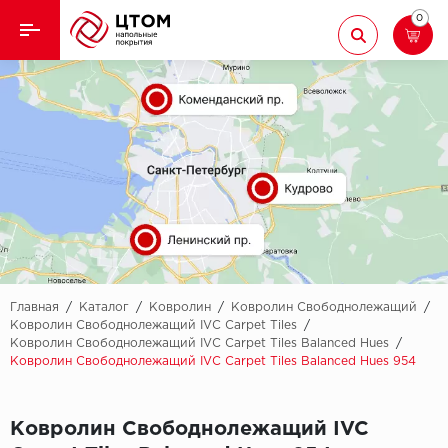
0
Назад
Назад
Кварцвиниловая плитка
Aberhof
Ламинат
Adelar
Ковролин
Alfa
Линолеум
AllureFloor
Паркет
Alpine floor
Главная
/
Каталог
/
Ковролин
/
Ковролин Свободнолежащий
/
Ковролин Свободнолежащий IVC Carpet Tiles
/
Ковролин Свободнолежащий IVC Carpet Tiles Balanced Hues
/
Паркетная доска
Aquamax
Ковролин Свободнолежащий IVC Carpet Tiles Balanced Hues 954
Плинтус
Arbiton
Ковролин Свободнолежащий IVC
Подложка
Berry Alloc