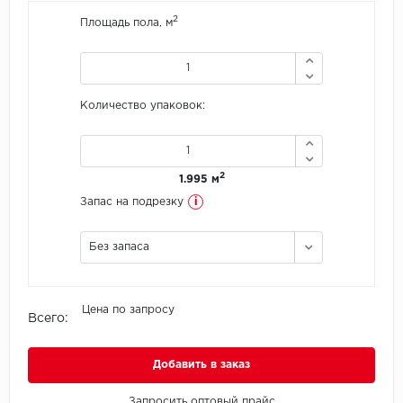
2
Площадь пола, м
Icon Floor
IVC Group
Количество упаковок:
Jinan PDM
Juteks
2
1.995 м
KDF
i
Запас на подрезку
Krono Xonic
Без запаса
LG Decotile
Цена по запросу
Всего:
LimeStone
Lucky Floor
Добавить в заказ
Made in Belgium
Запросить оптовый прайс