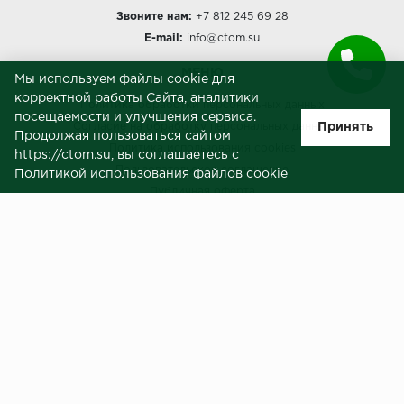
Звоните нам:
+7 812 245 69 28
E-mail:
info@ctom.su
МЕНЮ
Мы используем файлы cookie для
корректной работы Сайта, аналитики
Политика обработки персональных данных
посещаемости и улучшения сервиса.
Принять
Согласие на обработку персональных данных
Продолжая пользоваться сайтом
Политика использования cookies
https://ctom.su, вы соглашаетесь с
Пользовательское соглашение
Политикой использования файлов cookie
Публичная оферта
Сведения о продавце (реквизиты)
ЗАКАЗЧИКАМ
Услуги
Доставка и оплата
Гарантия и возврат
Контакты