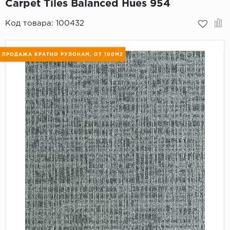
Carpet Tiles Balanced Hues 954
Пробковое покрытие
Bohofloor
Код товара:
100432
Bonkeel
ПРОДАЖА КРАТНО РУЛОНАМ, ОТ 100М2
Classen
CorkArt Vinyl Con
CronaFloor
Damy Floor
Decoria
Dolce Flooring SP
ECO Parquet Alste
EcoClick