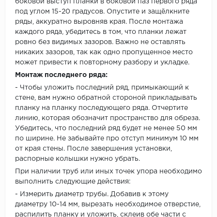
боковой выступ планки в боковой паз первого ряда
под углом 15-20 градусов. Опустите и защёлкните
ряды, аккуратно выровняв края. После монтажа
каждого ряда, убедитесь в том, что планки лежат
ровно без видимых зазоров. Важно не оставлять
никаких зазоров, так как одно пропущенное место
может привести к повторному разбору и укладке.
Монтаж последнего ряда:
- Чтобы уложить последний ряд, примыкающий к
стене, вам нужно обратной стороной прикладывать
планку на планку последующего ряда. Отчертите
линию, которая обозначит пространство для обреза.
Убедитесь, что последний ряд будет не менее 50 мм
по ширине. Не забывайте про отступ минимум 10 мм
от края стены. После завершения установки,
распорные колышки нужно убрать.
При наличии труб или иных точек упора необходимо
выполнить следующие действия:
- Измерить диаметр трубы. Добавив к этому
диаметру 10-14 мм, вырезать необходимое отверстие,
распилить планку и уложить, склеив обе части с