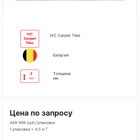
Egger
Ensten
IVC
IVC Carpet Tiles
Carpet
Fargo
Tiles
Fast Floor
Бельгия
FineFlex
Толщина
7
мм
мм
FineFloor
Floor Click
Цена по запросу
Forbo
449 996 руб./упаковка
Forbo Allura Click
2
1 упаковка = 4.5 м
HC luxury flooring