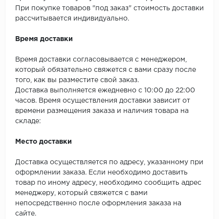
SPC Stronghold
При покупке товаров "под заказ" стоимость доставки
рассчитывается индивидуально.
TANTO
Время доставки
Tarkett
Время доставки согласовывается с менеджером,
Tulesna
который обязательно свяжется с вами сразу после
того, как вы разместите свой заказ.
Veon
Доставка выполняется ежедневно с 10:00 до 22:00
часов. Время осуществления доставки зависит от
Vinil click
времени размещения заказа и наличия товара на
складе:
Vinilam
Место доставки
Wonderful Vinyl Fl
Доставка осуществляется по адресу, указанному при
оформлении заказа. Если необходимо доставить
товар по иному адресу, необходимо сообщить адрес
менеджеру, который свяжется с вами
непосредственно после оформления заказа на
сайте.