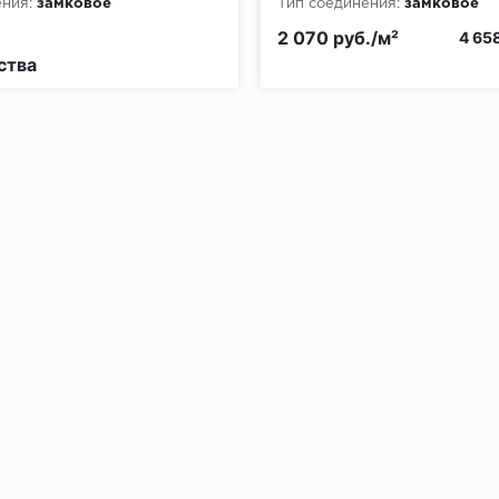
ния:
замковое
Тип соединения:
замковое
рной опасности:
КМ2
2 070 руб./м²
4 658
ства
без нагрузки в теч