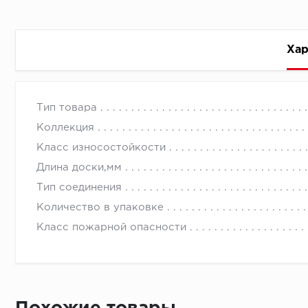
Хар
Стоимость доставки
Тип товара
Коллекция
Класс износостойкости
Длина доски,мм
Тип соединения
Первый ряд:
Количество в упаковке
Класс пожарной опасности
Монтаж второй и последующих пластин:
Время доставки