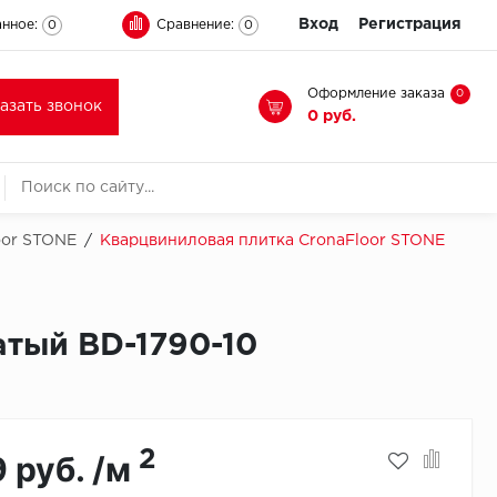
Вход
Регистрация
нное:
Сравнение:
0
0
Оформление заказа
0
казать звонок
0 руб.
oor STONE
/
Кварцвиниловая плитка CronaFloor STONE
тый BD-1790-10
2
9 руб. /м