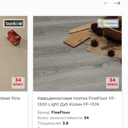
34
34
класс
класс
keel Pine
Кварцвиниловая плитка FineFloor FF-
1300 Light Дуб Колин FF-1374
Бренд:
FineFloor
Класс износостойкости:
34
Толщина,мм:
3.6