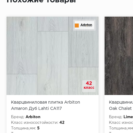
Похожие товары
Монтаж последней пластины первого ряда:
Начало второго (и последующих) ряда:
Место доставки
42
Правила
класс
Монтаж последнего ряда:
Кварцвиниловая плитка Arbiton
Кварцвини
Amaron Дуб Lahti CA117
Oak Chalet
Бренд:
Arbiton
Бренд:
Lime
Класс износостойкости:
42
Класс износ
Толщина,мм:
5
Толщина,мм
Условия доставки