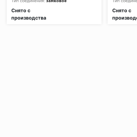
Тип соединения:
замковое
Тип соедине
Класс пожарной опасности:
КМ2
Класс пожа
Снято с
Снято с
производства
производ
Установка под дверными коробками:
Заключительные работы по установке: