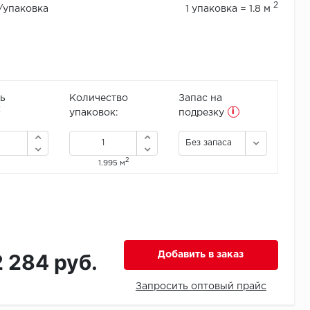
2
./упаковка
1 упаковка = 1.8 м
ь
Количество
Запас на
i
2
упаковок:
подрезку
Без запаса
2
1.995 м
2 284 руб.
Добавить в заказ
Запросить оптовый прайс