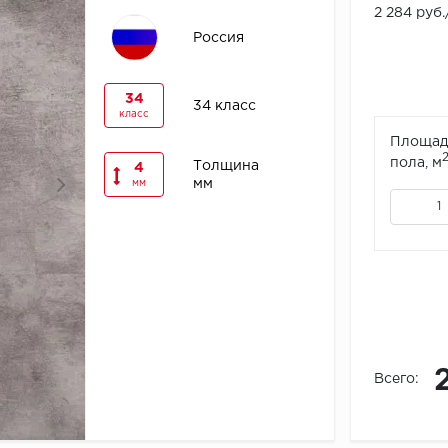
2 284 руб
Россия
34
34 класс
класс
Площад
пола, м
Толщина
4
мм
мм
Всего: