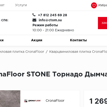
рат
Услуги
Избра
+7 812 245 69 28
info@ctom.su
 СПб:
за
Режим работы
10:00 - 21:00 Ежедневно
ки
Акции
Контакты
ловая плитка CronaFloor
/
Кварцвиниловая плитка CronaFl
naFloor STONE Торнадо Дымча
1 26
CronaFloor