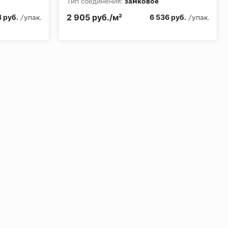
Тип соединения:
замковое
Класс пожарной опасности:
КМ2
2 905 руб./м²
 руб.
6 536 руб.
/упак.
/упак.
ении 48 часов