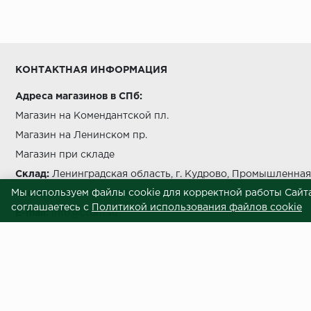
Условия выгрузки и подъема
температуры должно быть не более чем на 5 °C в с
КОНТАКТНАЯ ИНФОРМАЦИЯ
Адреса магазинов в СПб:
Магазин на Комендантской пл.
Магазин на Ленинском пр.
беречь от попада
Магазин при складе
Склад:
Ленинградская область, г. Кудрово, Промышленная 
Мы используем файлы cookie для корректной работы Сайта
Звоните нам:
+7 812 245 69 28
соглашаетесь с
Политикой использования файлов cookie
E-mail:
info@ctom.su
Условия самовывоза
Центральный терминал отделочных