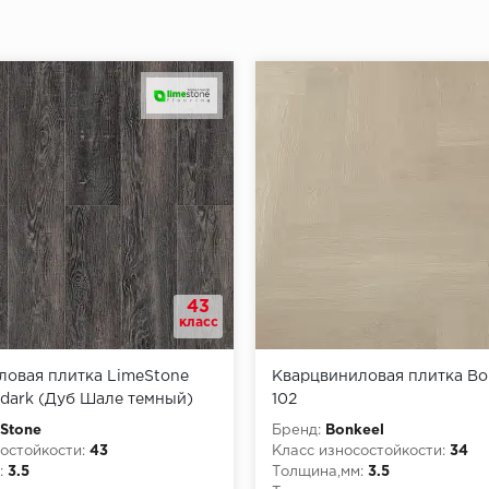
43
класс
ловая плитка LimeStone
Кварцвиниловая плитка Bon
 dark (Дуб Шале темный)
102
Stone
Бренд:
Bonkeel
остойкости:
43
Класс износостойкости:
34
:
3.5
Толщина,мм:
3.5