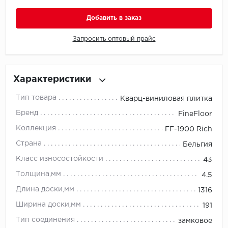
Добавить в заказ
Millenium
Запросить оптовый прайс
Moduleo
Natisston
Характеристики
Next Step
Тип товара
Кварц-виниловая плитка
Бренд
No brand
FineFloor
Коллекция
FF-1900 Rich
Novafloor
Страна
Бельгия
Класс износостойкости
Pergo
43
Толщина,мм
4.5
Primavera
Длина доски,мм
1316
Ширина доски,мм
Quality Flooring
191
Тип соединения
замковое