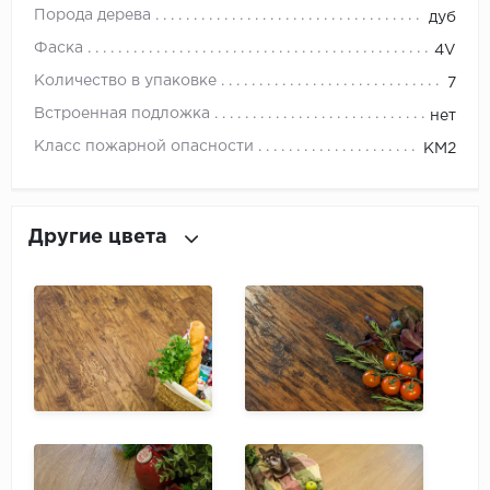
ROYCE
Порода дерева
дуб
Фаска
Smartprofile
4V
Количество в упаковке
7
SPC
Встроенная подложка
нет
Класс пожарной опасности
SPC Alta Step
КМ2
SPC Betta
Другие цвета
SPC DEW
SPC Flooring
SPC Ideal Flooring
SPC Kronostep
SPC Promo