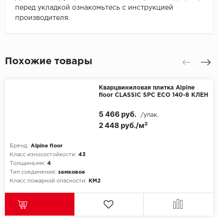
перед укладкой ознакомьтесь с инструкцией
производителя.
Похожие товары
Кварцвиниловая плитка Alpine
floor CLASSIC SPC ЕСО 140-8 КЛЕН
5 466 руб.
/упак.
2 448 руб./м²
Бренд:
Alpine floor
Класс износостойкости:
43
Толщина,мм:
4
Тип соединения:
замковое
Класс пожарной опасности:
КМ2