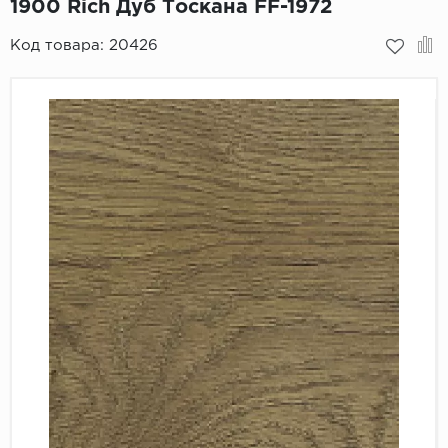
1900 Rich Дуб Тоскана FF-1972
Пробковое покрытие
Bohofloor
Код товара:
20426
Bonkeel
Classen
CorkArt Vinyl Con
CronaFloor
Damy Floor
Decoria
Dolce Flooring SP
ECO Parquet Alste
EcoClick