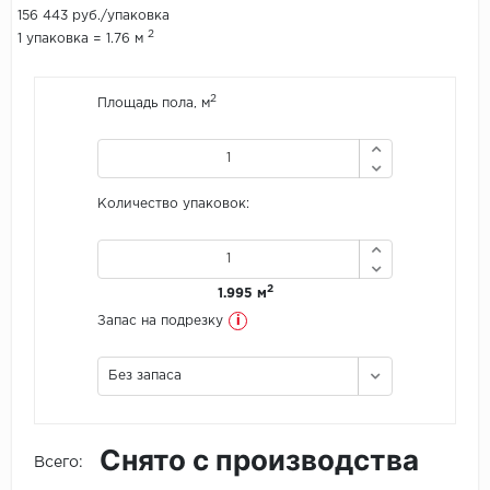
156 443 руб./упаковка
2
1 упаковка = 1.76 м
Icon Floor
IVC Group
2
Площадь пола, м
Jinan PDM
Juteks
Количество упаковок:
KDF
Krono Xonic
2
1.995 м
i
Запас на подрезку
LG Decotile
Без запаса
LimeStone
Lucky Floor
Снято с производства
Всего:
Made in Belgium