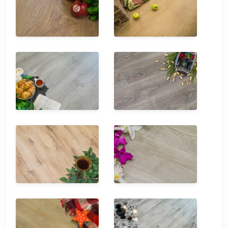
SPC Stronghold
TANTO
Tarkett
Tulesna
Veon
Vinil click
Vinilam
Wonderful Vinyl Fl