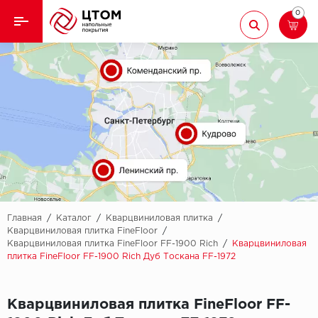
0
Назад
Назад
Кварцвиниловая плитка
Aberhof
Ламинат
Adelar
Ковролин
Alfa
Линолеум
AllureFloor
Паркет
Alpine floor
Главная
/
Каталог
/
Кварцвиниловая плитка
/
Кварцвиниловая плитка FineFloor
/
Кварцвиниловая плитка FineFloor FF-1900 Rich
/
Кварцвиниловая
Паркетная доска
Aquamax
плитка FineFloor FF-1900 Rich Дуб Тоскана FF-1972
Плинтус
Arbiton
Кварцвиниловая плитка FineFloor FF-
Подложка
Berry Alloc