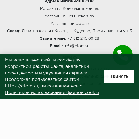
Адреса магазинов в СПб:
Магазин на Комендантской пл.
Магазин на Ленинском пр.
Магазин при складе
Склад:
Ленинградская область, г. Кудрово, Промышленная ул, 3
Звоните нам:
+7 812 245 69 28
E-mail:
info@ctom.su
МЕНЮ
Мы используем файлы cookie для
корректной работы Сайта, аналитики
Политика обработки персональных данных
посещаемости и улучшения сервиса.
Принять
Согласие на обработку персональных данных
Продолжая пользоваться сайтом
Политика использования cookies
https://ctom.su, вы соглашаетесь с
Пользовательское соглашение
Политикой использования файлов cookie
Публичная оферта
Сведения о продавце (реквизиты)
ЗАКАЗЧИКАМ
Услуги
Доставка и оплата