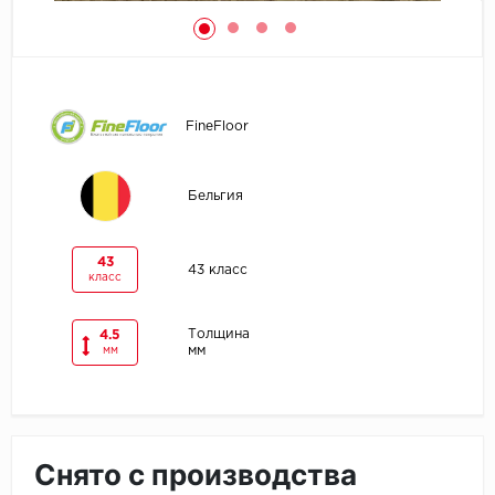
Egger
Ensten
FineFloor
Fargo
Fast Floor
Бельгия
FineFlex
43
43 класс
класс
FineFloor
Толщина
4.5
Floor Click
мм
мм
Forbo
Forbo Allura Click
Снято с производства
HC luxury flooring