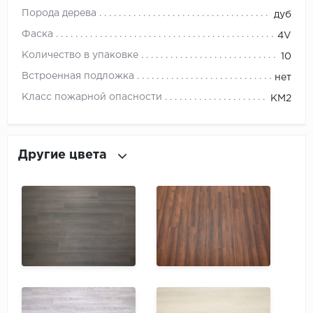
ROYCE
Порода дерева
дуб
Smartprofile
Фаска
4V
Количество в упаковке
10
SPC
Встроенная подложка
нет
SPC Alta Step
Класс пожарной опасности
КМ2
SPC Betta
Другие цвета
SPC DEW
SPC Flooring
SPC Ideal Flooring
SPC Kronostep
SPC Promo