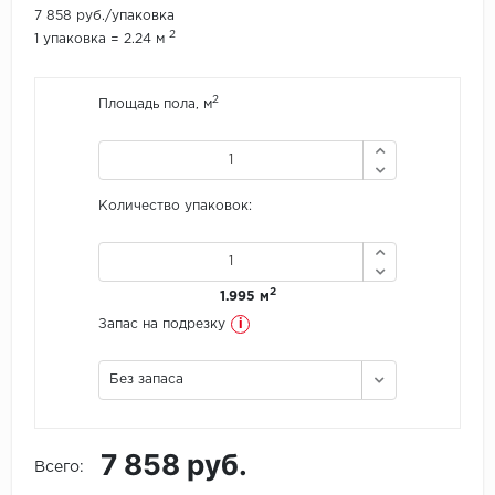
7 858 руб./упаковка
2
1 упаковка = 2.24 м
Icon Floor
IVC Group
2
Площадь пола, м
Jinan PDM
Juteks
Количество упаковок:
KDF
Krono Xonic
2
1.995 м
i
Запас на подрезку
LG Decotile
Без запаса
LimeStone
Lucky Floor
7 858 руб.
Всего:
Made in Belgium