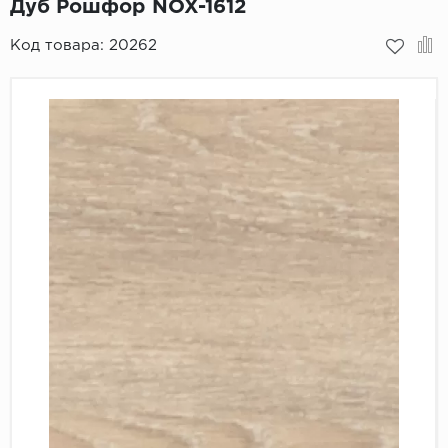
Дуб Рошфор NOX-1612
Пробковое покрытие
Bohofloor
Код товара:
20262
Bonkeel
Classen
CorkArt Vinyl Con
CronaFloor
Damy Floor
Decoria
Dolce Flooring SP
ECO Parquet Alste
EcoClick