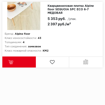
Кварцвиниловая плитка Alpine
floor SEQUOIA SPC ЕСО 6-7
МЕДОВАЯ
5 353 руб.
/упак.
2 397 руб./м²
Бренд:
Alpine floor
Класс износостойкости:
43
Толщина,мм:
4
Тип соединения:
замковое
Класс пожарной опасности:
КМ2