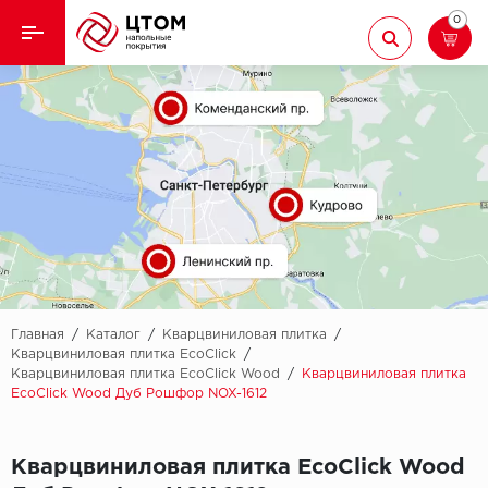
0
Назад
Назад
Кварцвиниловая плитка
Aberhof
Ламинат
Adelar
Ковролин
Alfa
Линолеум
AllureFloor
Паркет
Alpine floor
Главная
/
Каталог
/
Кварцвиниловая плитка
/
Кварцвиниловая плитка EcoClick
/
Кварцвиниловая плитка EcoClick Wood
/
Кварцвиниловая плитка
Паркетная доска
Aquamax
EcoClick Wood Дуб Рошфор NOX-1612
Плинтус
Arbiton
Кварцвиниловая плитка EcoClick Wood
Подложка
Berry Alloc