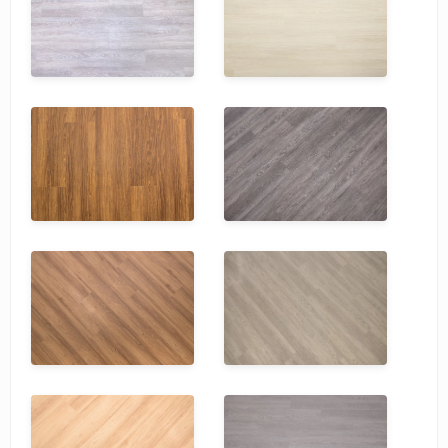
SPC Stronghold
TANTO
Tarkett
Tulesna
Veon
Vinil click
Vinilam
Wonderful Vinyl Fl