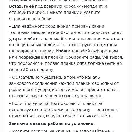
- Переверните планку лицевой стороной вниз.
Вставьте её под дверную коробку (молдинг) и
отрисуйте абрис. Выньте планку и удалите
отрисованный блок.
- Для надёжного соединения при замыкании
торцевых замков по необходимости, соизмеряя силу
удара подбить ладонью без использования молотков
и специальных подбивочных инструментов, чтобы
не повредить планку. Избегать любой деформации
или повреждения планки. Собирайте ряды, учитывая,
что последняя и первая планка ряда должна быть не
менее 30 см. в длину.
- Обязательно убедитесь в том, что каналы
замкового соединения каждой планки свободны от
различного мусора, который может препятствовать
правильному соединению между планками.
- Если при укладке Вы повредите планку, не
используйте ее, а отложите в сторону — она может
пригодиться, когда нужна будет только ее часть.
Заключительные работы по установке:
- Удалите распорные клинья. Не заполняйте чем-