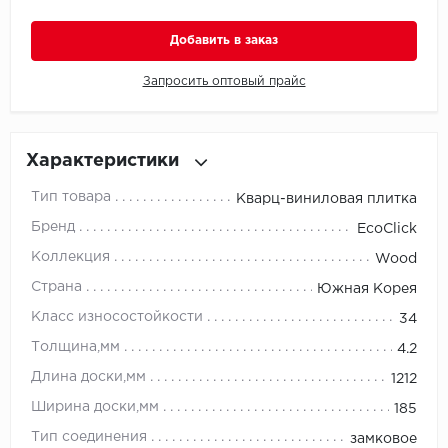
Добавить в заказ
Millenium
Запросить оптовый прайс
Moduleo
Natisston
Характеристики
Next Step
Тип товара
Кварц-виниловая плитка
No brand
Бренд
EcoClick
Коллекция
Wood
Novafloor
Страна
Южная Корея
Pergo
Класс износостойкости
34
Толщина,мм
4.2
Primavera
Длина доски,мм
1212
Quality Flooring
Ширина доски,мм
185
Тип соединения
замковое