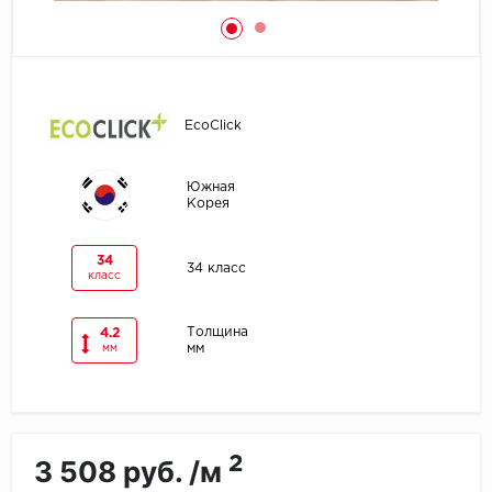
Egger
Ensten
EcoClick
Fargo
Южная
Fast Floor
Корея
FineFlex
34
34 класс
класс
FineFloor
Толщина
4.2
Floor Click
мм
мм
Forbo
Forbo Allura Click
2
3 508 руб. /м
HC luxury flooring