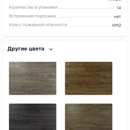
ROYCE
Количество в упаковке
14
Smartprofile
Встроенная подложка
нет
Класс пожарной опасности
КМ2
SPC
SPC Alta Step
Другие цвета
SPC Betta
SPC DEW
SPC Flooring
SPC Ideal Flooring
SPC Kronostep
SPC Promo