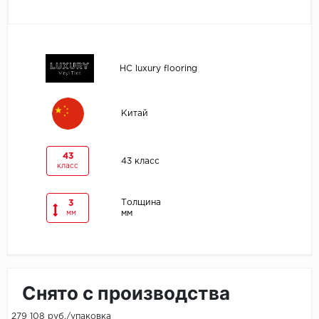
Egger
Ensten
HC luxury flooring
Fargo
Китай
Fast Floor
FineFlex
43
43 класс
класс
FineFloor
Толщина
3
мм
мм
Floor Click
Forbo
Forbo Allura Click
Снято с производства
HC luxury flooring
279 108 руб./упаковка