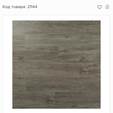
Код товара:
21144
Пробковое покрытие
Bohofloor
Bonkeel
Classen
CorkArt Vinyl Con
CronaFloor
Damy Floor
Decoria
Dolce Flooring SP
ECO Parquet Alste
EcoClick