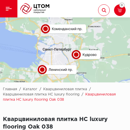
0
Назад
Назад
Кварцвиниловая плитка
Aberhof
Ламинат
Adelar
Ковролин
Alfa
Линолеум
AllureFloor
Паркет
Alpine floor
Главная
/
Каталог
/
Кварцвиниловая плитка
/
Кварцвиниловая плитка HC luxury flooring
/
Кварцвиниловая
плитка HC luxury flooring Oak 038
Паркетная доска
Aquamax
Плинтус
Arbiton
Кварцвиниловая плитка HC luxury
flooring Oak 038
Подложка
Berry Alloc