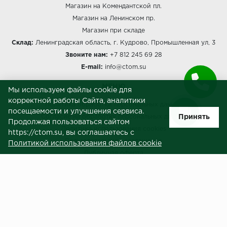
Магазин на Комендантской пл.
Магазин на Ленинском пр.
Магазин при складе
Склад:
Ленинградская область, г. Кудрово, Промышленная ул, 3
Звоните нам:
+7 812 245 69 28
E-mail:
info@ctom.su
МЕНЮ
Мы используем файлы cookie для
корректной работы Сайта, аналитики
Политика обработки персональных данных
посещаемости и улучшения сервиса.
Принять
Согласие на обработку персональных данных
Продолжая пользоваться сайтом
Политика использования cookies
https://ctom.su, вы соглашаетесь с
Пользовательское соглашение
Политикой использования файлов cookie
Публичная оферта
Сведения о продавце (реквизиты)
ЗАКАЗЧИКАМ
Услуги
Доставка и оплата