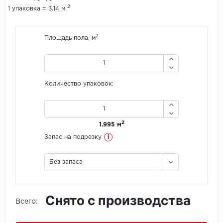
2
1 упаковка = 3.14 м
Icon Floor
2
Площадь пола, м
IVC Group
Jinan PDM
Количество упаковок:
Juteks
KDF
2
1.995 м
Krono Xonic
i
Запас на подрезку
LG Decotile
Без запаса
LimeStone
Снято с производства
Lucky Floor
Всего:
Made in Belgium