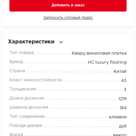
Добавить в заказ
Millenium
Запросить оптовый прайс
Moduleo
Natisston
Характеристики
Тип товара
Кварц-виниловая плитка
Next Step
Бренд
HC luxury flooring
No brand
Страна
Китай
Класс износостойкости
43
Novafloor
Толщина,мм
3
Pergo
Длина доски,мм
1219
Ширина доски,мм
184
Primavera
Тип соединения
клеевое
Quality Flooring
Порода дерева
дуб
Фаска
микро