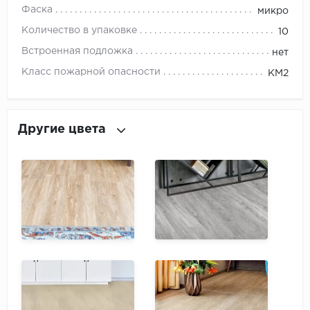
ROYCE
Фаска
микро
Количество в упаковке
Smartprofile
10
Встроенная подложка
нет
SPC
Класс пожарной опасности
КМ2
SPC Alta Step
SPC Betta
Другие цвета
SPC DEW
SPC Flooring
SPC Ideal Flooring
SPC Kronostep
SPC Promo