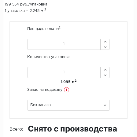
199 554 руб./упаковка
2
1 упаковка = 2.245 м
Icon Floor
IVC Group
2
Площадь пола, м
Jinan PDM
Juteks
Количество упаковок:
KDF
Krono Xonic
2
1.995 м
i
Запас на подрезку
LG Decotile
Без запаса
LimeStone
Lucky Floor
Снято с производства
Всего:
Made in Belgium