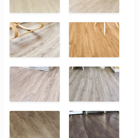
SPC Stronghold
TANTO
Tarkett
Tulesna
Veon
Vinil click
Vinilam
Wonderful Vinyl Fl