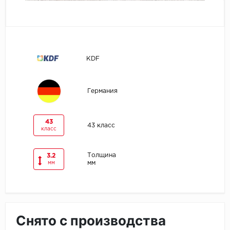
Egger
Ensten
KDF
Fargo
Fast Floor
Германия
FineFlex
43
43 класс
класс
FineFloor
Толщина
3.2
Floor Click
мм
мм
Forbo
Forbo Allura Click
Снято с производства
HC luxury flooring