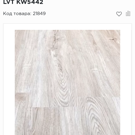
LVT KW5442
Пробковое покрытие
Bohofloor
Код товара:
21849
Bonkeel
Classen
CorkArt Vinyl Con
CronaFloor
Damy Floor
Decoria
Dolce Flooring SP
ECO Parquet Alste
EcoClick