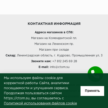
КОНТАКТНАЯ ИНФОРМАЦИЯ
Адреса магазинов в СПб:
Магазин на Комендантской пл.
Магазин на Ленинском пр.
Магазин при складе
Склад:
Ленинградская область, г. Кудрово, Промышленная ул, 3
Звоните нам:
+7 812 245 69 28
E-mail:
info@ctom.su
МЕНЮ
Мы используем файлы cookie для
корректной работы Сайта, аналитики
Политика обработки персональных данных
посещаемости и улучшения сервиса.
Принять
Согласие на обработку персональных данных
Продолжая пользоваться сайтом
Политика использования cookies
https://ctom.su, вы соглашаетесь с
Пользовательское соглашение
Политикой использования файлов cookie