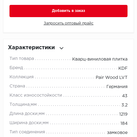
Добавить в заказ
Millenium
Запросить оптовый прайс
Moduleo
Natisston
Характеристики
Next Step
Тип товара
Кварц-виниловая плитка
Бренд
No brand
KDF
Коллекция
Pair Wood LVT
Novafloor
Страна
Германия
Класс износостойкости
Pergo
43
Толщина,мм
3.2
Primavera
Длина доски,мм
1219
Ширина доски,мм
Quality Flooring
184
Тип соединения
замковое