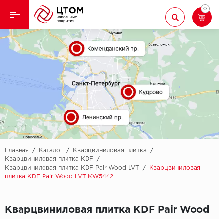
0
Назад
Назад
Кварцвиниловая плитка
Aberhof
Ламинат
Adelar
Ковролин
Alfa
Линолеум
AllureFloor
Паркет
Alpine floor
Главная
/
Каталог
/
Кварцвиниловая плитка
/
Кварцвиниловая плитка KDF
/
Кварцвиниловая плитка KDF Pair Wood LVT
/
Кварцвиниловая
Паркетная доска
Aquamax
плитка KDF Pair Wood LVT KW5442
Плинтус
Arbiton
Кварцвиниловая плитка KDF Pair Wood
Подложка
Berry Alloc