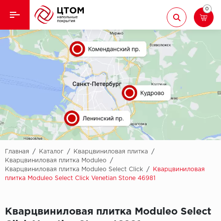
0
Назад
Назад
Кварцвиниловая плитка
Aberhof
Ламинат
Adelar
Ковролин
Alfa
Линолеум
AllureFloor
Паркет
Alpine floor
Главная
/
Каталог
/
Кварцвиниловая плитка
/
Кварцвиниловая плитка Moduleo
/
Кварцвиниловая плитка Moduleo Select Click
/
Кварцвиниловая
Паркетная доска
Aquamax
плитка Moduleo Select Click Venetian Stone 46981
Плинтус
Arbiton
Кварцвиниловая плитка Moduleo Select
Подложка
Berry Alloc