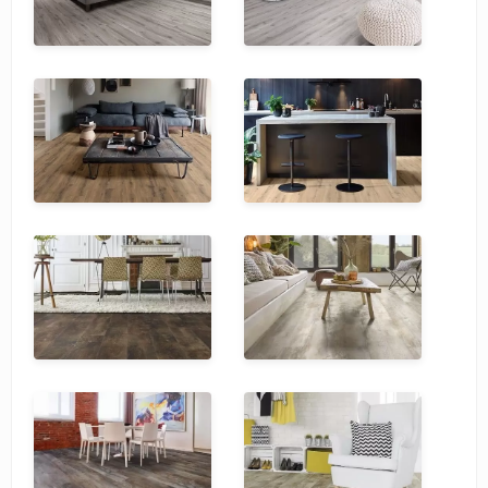
SPC Stronghold
TANTO
Tarkett
Tulesna
Veon
Vinil click
Vinilam
Wonderful Vinyl Fl