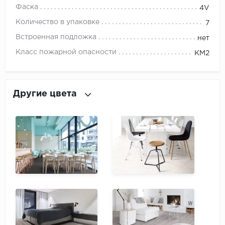
ROYCE
Фаска
4V
Количество в упаковке
Smartprofile
7
Встроенная подложка
нет
SPC
Класс пожарной опасности
КМ2
SPC Alta Step
SPC Betta
Другие цвета
SPC DEW
SPC Flooring
SPC Ideal Flooring
SPC Kronostep
SPC Promo