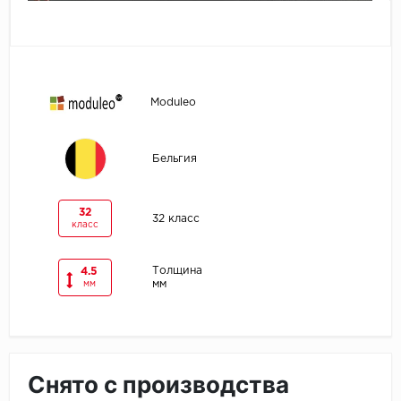
Egger
Ensten
Moduleo
Fargo
Fast Floor
Бельгия
FineFlex
32
32 класс
класс
FineFloor
Толщина
4.5
Floor Click
мм
мм
Forbo
Forbo Allura Click
Снято с производства
HC luxury flooring