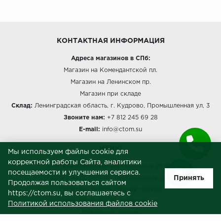
КОНТАКТНАЯ ИНФОРМАЦИЯ
Адреса магазинов в СПб:
Магазин на Комендантской пл.
Магазин на Ленинском пр.
Магазин при складе
Склад:
Ленинградская область, г. Кудрово, Промышленная ул, 3
Звоните нам:
+7 812 245 69 28
E-mail:
info@ctom.su
МЕНЮ
Мы используем файлы cookie для
корректной работы Сайта, аналитики
Политика обработки персональных данных
посещаемости и улучшения сервиса.
Принять
Согласие на обработку персональных данных
Продолжая пользоваться сайтом
Политика использования cookies
https://ctom.su, вы соглашаетесь с
Пользовательское соглашение
Политикой использования файлов cookie
Публичная оферта