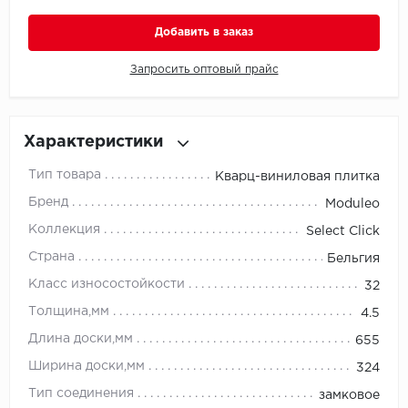
Добавить в заказ
Millenium
Запросить оптовый прайс
Moduleo
Natisston
Характеристики
Next Step
Тип товара
Кварц-виниловая плитка
Бренд
No brand
Moduleo
Коллекция
Select Click
Novafloor
Страна
Бельгия
Класс износостойкости
Pergo
32
Толщина,мм
4.5
Primavera
Длина доски,мм
655
Ширина доски,мм
Quality Flooring
324
Тип соединения
замковое