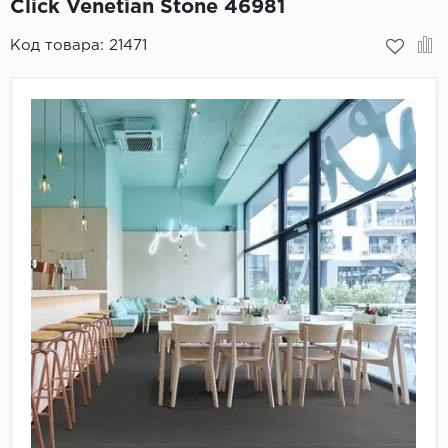
Click Venetian Stone 46981
Пробковое покрытие
Bohofloor
Код товара:
21471
Bonkeel
Classen
CorkArt Vinyl Con
CronaFloor
Damy Floor
Decoria
Dolce Flooring SP
ECO Parquet Alste
EcoClick