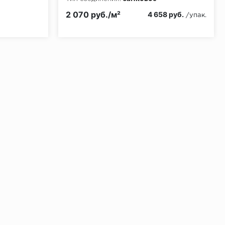
КМ2
2 070 руб./м²
4 658 руб.
/упак.
ении 48 часов