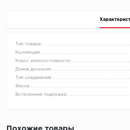
Характерис
Стоимость доставки
Тип товара
Коллекция
Класс износостойкости
Длина доски,мм
Тип соединения
Первый ряд:
Фаска
Встроенная подложка
Монтаж второй и последующих пластин:
Похожие товары
Время доставки