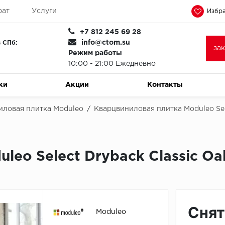
рат
Услуги
Избра
+7 812 245 69 28
info@ctom.su
 СПб:
за
Режим работы
10:00 - 21:00 Ежедневно
ки
Акции
Контакты
иловая плитка Moduleo
/
Кварцвиниловая плитка Moduleo Sel
leo Select Dryback Classic Oa
Снят
Moduleo