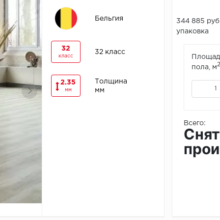
Бельгия
344 885 руб
упаковка
32
32 класс
класс
Площад
пола, м
Толщина
2.35
мм
мм
Всего:
Снят
прои