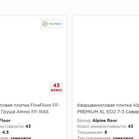
43
класс
овая плитка FineFloor FF-
Кварцвиниловая плитка Alp
 Груша Аяччо FF-1565
PREMIUM XL ECO 7-3 Севе
История
Floor
Бренд:
Alpine floor
остойкости:
43
Класс износостойкости:
43
:
4.5
Толщина,мм:
8
ния:
замковое
Тип соединения:
замковое