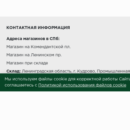
Условия выгрузки и подъема
температуры должно быть не более чем на 5 °C в с
КОНТАКТНАЯ ИНФОРМАЦИЯ
Адреса магазинов в СПб:
Магазин на Комендантской пл.
Магазин на Ленинском пр.
беречь от попада
Магазин при складе
Склад:
Ленинградская область, г. Кудрово, Промышленная 
Мы используем файлы cookie для корректной работы Сайта
Звоните нам:
+7 812 245 69 28
соглашаетесь с
Политикой использования файлов cookie
E-mail:
info@ctom.su
Условия самовывоза
Центральный терминал отделочных