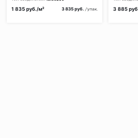
Класс пожа
1 835 руб./м²
3 885 руб
3 835 руб.
/упак.
Установка под дверными коробками:
Заключительные работы по установке: