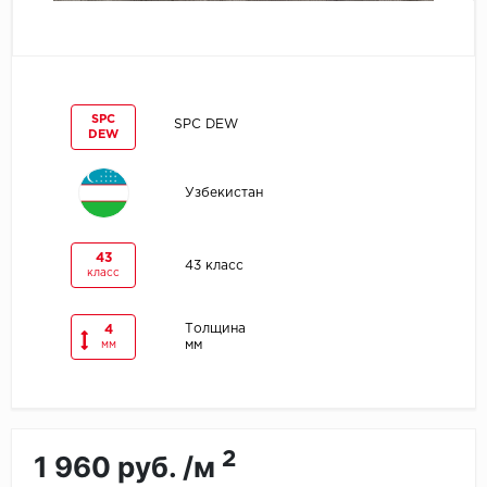
Egger
Ensten
SPC
SPC DEW
DEW
Fargo
Fast Floor
Узбекистан
FineFlex
43
43 класс
класс
FineFloor
Толщина
4
Floor Click
мм
мм
Forbo
Forbo Allura Click
2
1 960 руб. /м
HC luxury flooring