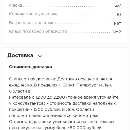
ROYCE
Фаска
4V
Smartprofile
Количество в упаковке
10
Встроенная подложка
нет
SPC
Класс пожарной опасности
КМ2
SPC Alta Step
SPC Betta
Доставка
SPC DEW
Стоимость доставки
SPC Flooring
Стандартная доставка: Доставка осуществляется
ежедневно. В пределах г. Санкт-Петербург и Лен.
SPC Ideal Flooring
Области в
интервале с 12:00 до 22:00 (точное время уточняйте
у консультантов) – стоимость доставки напольных
SPC Kronostep
покрытий - 1500 рублей. В Лен. Области
дополнительно оплачивается километраж.
SPC Promo
Стоимость доставки уменьшается на спец. товары
при покупке на сумму более 50 000 рублей.