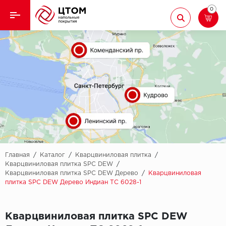
0
Назад
Назад
Кварцвиниловая плитка
Aberhof
Ламинат
Adelar
Ковролин
Alfa
Линолеум
AllureFloor
Паркет
Alpine floor
Главная
/
Каталог
/
Кварцвиниловая плитка
/
Кварцвиниловая плитка SPC DEW
/
Кварцвиниловая плитка SPC DEW Дерево
/
Кварцвиниловая
Паркетная доска
Aquamax
плитка SPC DEW Дерево Индиан ТС 6028-1
Плинтус
Arbiton
Кварцвиниловая плитка SPC DEW
Подложка
Berry Alloc