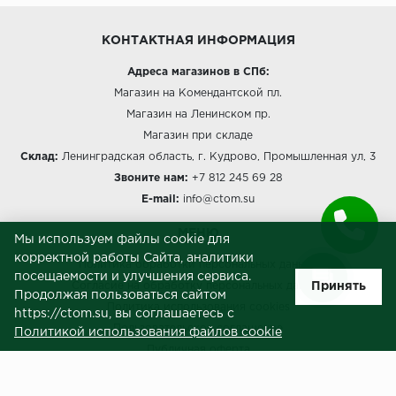
КОНТАКТНАЯ ИНФОРМАЦИЯ
Адреса магазинов в СПб:
Магазин на Комендантской пл.
Магазин на Ленинском пр.
Магазин при складе
Склад:
Ленинградская область, г. Кудрово, Промышленная ул, 3
Звоните нам:
+7 812 245 69 28
E-mail:
info@ctom.su
МЕНЮ
Мы используем файлы cookie для
корректной работы Сайта, аналитики
Политика обработки персональных данных
посещаемости и улучшения сервиса.
Принять
Согласие на обработку персональных данных
Продолжая пользоваться сайтом
Политика использования cookies
https://ctom.su, вы соглашаетесь с
Пользовательское соглашение
Политикой использования файлов cookie
Публичная оферта
Сведения о продавце (реквизиты)