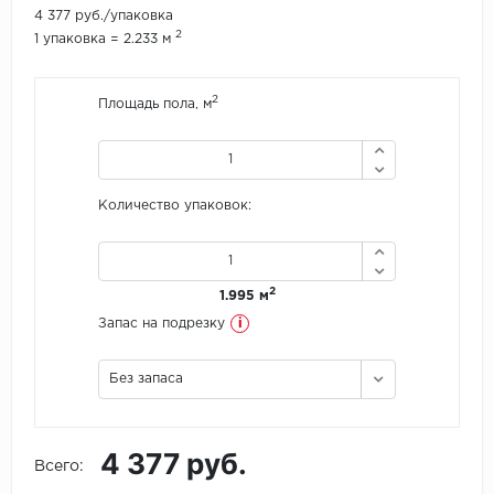
4 377 руб./упаковка
2
1 упаковка = 2.233 м
Icon Floor
IVC Group
2
Площадь пола, м
Jinan PDM
Juteks
Количество упаковок:
KDF
Krono Xonic
2
1.995 м
i
Запас на подрезку
LG Decotile
Без запаса
LimeStone
Lucky Floor
4 377 руб.
Всего:
Made in Belgium