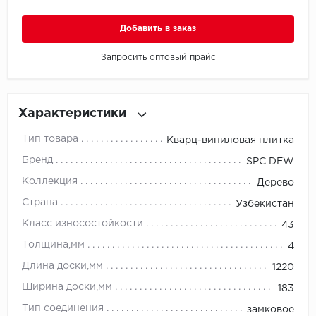
Добавить в заказ
Millenium
Запросить оптовый прайс
Moduleo
Natisston
Характеристики
Next Step
Тип товара
Кварц-виниловая плитка
No brand
Бренд
SPC DEW
Коллекция
Дерево
Novafloor
Страна
Узбекистан
Pergo
Класс износостойкости
43
Толщина,мм
4
Primavera
Длина доски,мм
1220
Quality Flooring
Ширина доски,мм
183
Тип соединения
замковое