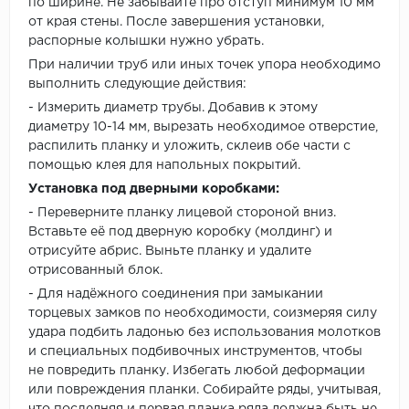
по ширине. Не забывайте про отступ минимум 10 мм
от края стены. После завершения установки,
распорные колышки нужно убрать.
При наличии труб или иных точек упора необходимо
выполнить следующие действия:
- Измерить диаметр трубы. Добавив к этому
диаметру 10-14 мм, вырезать необходимое отверстие,
распилить планку и уложить, склеив обе части с
помощью клея для напольных покрытий.
Установка под дверными коробками:
- Переверните планку лицевой стороной вниз.
Вставьте её под дверную коробку (молдинг) и
отрисуйте абрис. Выньте планку и удалите
отрисованный блок.
- Для надёжного соединения при замыкании
торцевых замков по необходимости, соизмеряя силу
удара подбить ладонью без использования молотков
и специальных подбивочных инструментов, чтобы
не повредить планку. Избегать любой деформации
или повреждения планки. Собирайте ряды, учитывая,