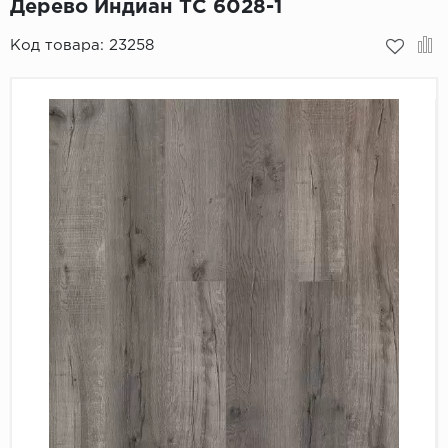
Дерево Индиан ТС 6028-1
Пробковое покрытие
Bohofloor
Код товара:
23258
Bonkeel
Classen
CorkArt Vinyl Con
CronaFloor
Damy Floor
Decoria
Dolce Flooring SP
ECO Parquet Alste
EcoClick