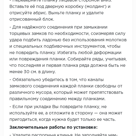
- Переверните планку лицевой стороной вниз.
Вставьте её под дверную коробку (молдинг) и
отрисуйте абрис. Выньте планку и удалите
отрисованный блок.
- Для надёжного соединения при замыкании
торцевых замков по необходимости, соизмеряя силу
удара подбить ладонью без использования молотков
и специальных подбивочных инструментов, чтобы
не повредить планку. Избегать любой деформации
или повреждения планки. Собирайте ряды, учитывая,
что последняя и первая планка ряда должна быть не
менее 30 см. в длину.
- Обязательно убедитесь в том, что каналы
замкового соединения каждой планки свободны от
различного мусора, который может препятствовать
правильному соединению между планками.
- Если при укладке Вы повредите планку, не
используйте ее, а отложите в сторону — она может
пригодиться, когда нужна будет только ее часть.
Заключительные работы по установке:
- Удалите распорные клинья. Не заполняйте чем-