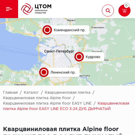
0
Назад
Назад
Кварцвиниловая плитка
Aberhof
Ламинат
Adelar
Ковролин
Alfa
Линолеум
AllureFloor
Паркет
Alpine floor
Главная
/
Каталог
/
Кварцвиниловая плитка
/
Кварцвиниловая плитка Alpine floor
/
Кварцвиниловая плитка Alpine floor EASY LINE
/
Кварцвиниловая
Паркетная доска
Aquamax
плитка Alpine floor EASY LINE ЕСО 3-24 ДУБ ДЫМЧАТЫЙ
Плинтус
Arbiton
Кварцвиниловая плитка Alpine floor
Подложка
Berry Alloc