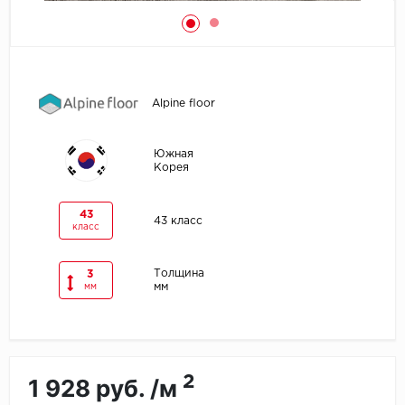
Egger
Ensten
Alpine floor
Fargo
Южная
Fast Floor
Корея
FineFlex
43
43 класс
класс
FineFloor
Толщина
3
Floor Click
мм
мм
Forbo
Forbo Allura Click
2
1 928 руб. /м
HC luxury flooring