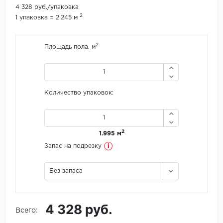
4 328 руб./упаковка
2
1 упаковка = 2.245 м
Icon Floor
IVC Group
2
Площадь пола, м
Jinan PDM
Juteks
Количество упаковок:
KDF
Krono Xonic
2
1.995 м
i
Запас на подрезку
LG Decotile
Без запаса
LimeStone
Lucky Floor
4 328 руб.
Всего:
Made in Belgium