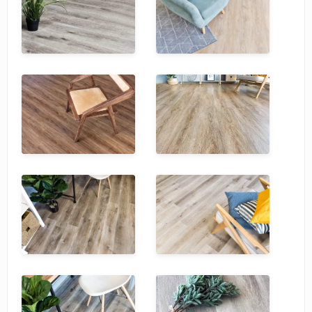
SPC Stronghold
TANTO
Tarkett
Tulesna
Veon
Vinil click
Vinilam
Wonderful Vinyl Fl