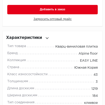
Добавить в заказ
Millenium
Запросить оптовый прайс
Moduleo
Natisston
Характеристики
Next Step
Тип товара
Кварц-виниловая плитка
No brand
Бренд
Alpine floor
Коллекция
EASY LINE
Novafloor
Страна
Южная Корея
Pergo
Класс износостойкости
43
Толщина,мм
3
Primavera
Длина доски,мм
1219
Quality Flooring
Ширина доски,мм
184
Тип соединения
клеевое