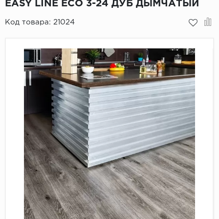
EASY LINE ЕСО 3-24 ДУБ ДЫМЧАТЫЙ
Пробковое покрытие
Bohofloor
Код товара:
21024
Bonkeel
Classen
CorkArt Vinyl Con
CronaFloor
Damy Floor
Decoria
Dolce Flooring SP
ECO Parquet Alste
EcoClick