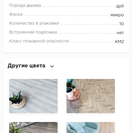
ROYCE
Порода дерева
дуб
Smartprofile
Фаска
микро
Количество в упаковке
10
SPC
Встроенная подложка
нет
SPC Alta Step
Класс пожарной опасности
КМ2
SPC Betta
Другие цвета
SPC DEW
SPC Flooring
SPC Ideal Flooring
SPC Kronostep
SPC Promo