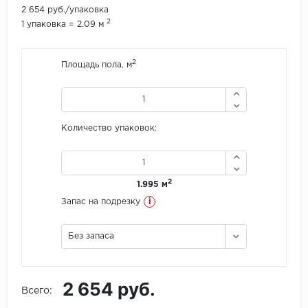
2 654 руб./упаковка
2
1 упаковка = 2.09 м
Icon Floor
IVC Group
2
Площадь пола, м
Jinan PDM
Juteks
Количество упаковок:
KDF
Krono Xonic
2
1.995 м
i
Запас на подрезку
LG Decotile
Без запаса
LimeStone
Lucky Floor
2 654 руб.
Всего:
Made in Belgium