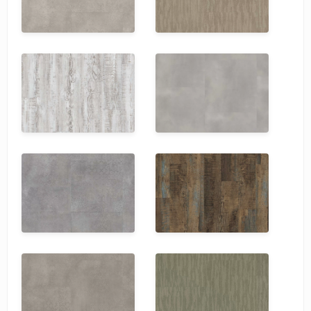
SPC Stronghold
TANTO
Tarkett
Tulesna
Veon
Vinil click
Vinilam
Wonderful Vinyl Fl