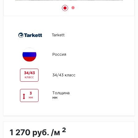
Egger
Ensten
Tarkett
Fargo
Fast Floor
Россия
FineFlex
34/43
34/43 класс
класс
FineFloor
Толщина
3
Floor Click
мм
мм
Forbo
Forbo Allura Click
2
1 270 руб. /м
HC luxury flooring