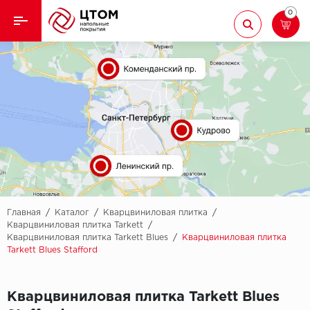
0
Назад
Назад
Кварцвиниловая плитка
Aberhof
Ламинат
Adelar
Ковролин
Alfa
Линолеум
AllureFloor
Паркет
Alpine floor
Главная
/
Каталог
/
Кварцвиниловая плитка
/
Кварцвиниловая плитка Tarkett
/
Кварцвиниловая плитка Tarkett Blues
/
Кварцвиниловая плитка
Паркетная доска
Aquamax
Tarkett Blues Stafford
Плинтус
Arbiton
Кварцвиниловая плитка Tarkett Blues
Подложка
Berry Alloc