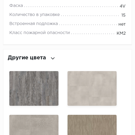
ROYCE
Фаска
4V
Smartprofile
Количество в упаковке
15
Встроенная подложка
нет
SPC
Класс пожарной опасности
КМ2
SPC Alta Step
SPC Betta
Другие цвета
SPC DEW
SPC Flooring
SPC Ideal Flooring
SPC Kronostep
SPC Promo