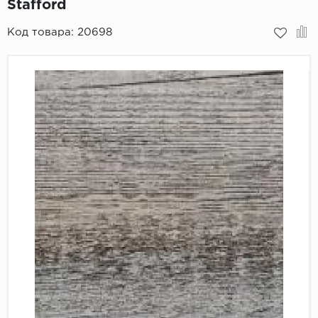
Stafford
Пробковое покрытие
Bohofloor
Код товара:
20698
Bonkeel
Classen
CorkArt Vinyl Con
CronaFloor
Damy Floor
Decoria
Dolce Flooring SP
ECO Parquet Alste
EcoClick