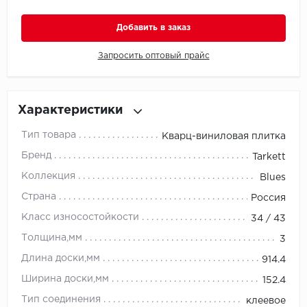
Добавить в заказ
Millenium
Запросить оптовый прайс
Moduleo
Natisston
Характеристики
Next Step
Тип товара
Кварц-виниловая плитка
No brand
Бренд
Tarkett
Коллекция
Blues
Novafloor
Страна
Россия
Pergo
Класс износостойкости
34 / 43
Толщина,мм
3
Primavera
Длина доски,мм
914.4
Quality Flooring
Ширина доски,мм
152.4
Тип соединения
клеевое