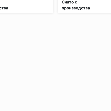
Снято с
ства
производства
без нагрузки в теч