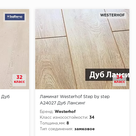
WESTERHOF
32
34
класс
класс
e Дуб
Ламинат Westerhof Step by step
A24027 Дуб Лансинг
Бренд:
Westerhof
Класс износостойкости:
34
Толщина,мм:
8
Тип соединения:
замковое
КМ3
Класс пожарной опасности:
КМ5