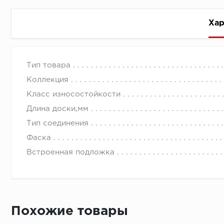
Хар
Стоимость доставки
Тип товара
Коллекция
Класс износостойкости
Длина доски,мм
Тип соединения
Первый ряд:
Фаска
Встроенная подложка
Монтаж второй и последующих пластин:
Похожие товары
Время доставки
Монтаж последней пластины первого ряда: