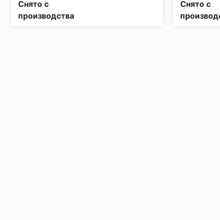
Снято с
Снято с
производства
производ
Установка под дверными коробками:
Заключительные работы по установке: