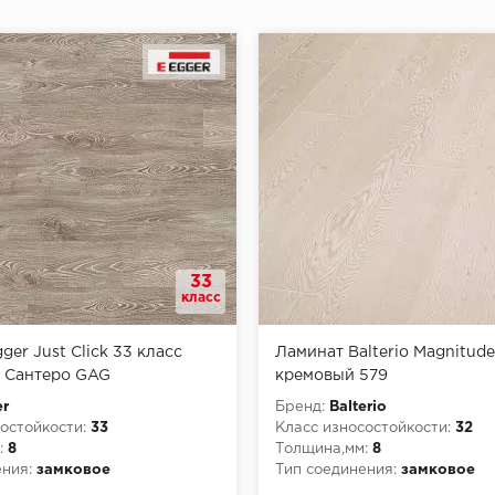
33
класс
ger Just Click 33 класс
Ламинат Balterio Magnitud
б Сантеро GAG
кремовый 579
r
Бренд:
Balterio
остойкости:
33
Класс износостойкости:
32
:
8
Толщина,мм:
8
ния:
замковое
Тип соединения:
замковое
рной опасности:
КМ5
Класс пожарной опасности: