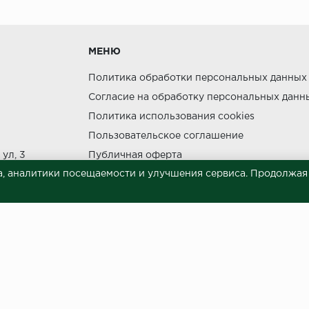
утки.
МЕНЮ
Политика обработки персональных данных
Согласие на обработку персональных данн
Политика использования cookies
ния прямых солнечных лучей.
Пользовательское соглашение
НЕ МОЖЕТ
ул, 3
Публичная оферта
, аналитики посещаемости и улучшения сервиса. Продолжая п
Сведения о продавце (реквизиты)
 материалов © 2023.
й характер и ни при каких условиях не является публичной офертой, опреде
готовки и размещения информации занимает некоторое время. Следовательн