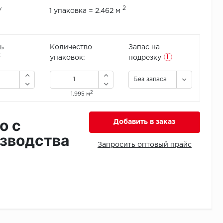
2
/
1 упаковка = 2.462 м
ь
Количество
Запас на
i
2
упаковок:
подрезку
Без запаса
2
1.995 м
о с
Добавить в заказ
зводства
Запросить оптовый прайс