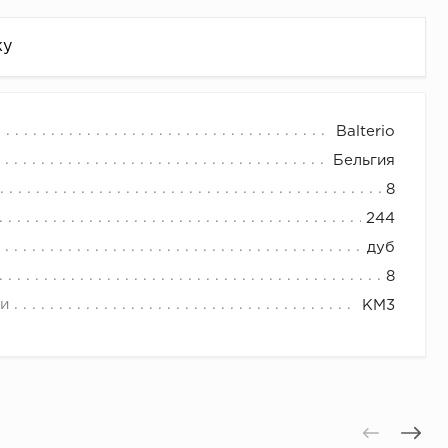
жу
Balterio
Бельгия
8
244
дуб
8
и
КМ3