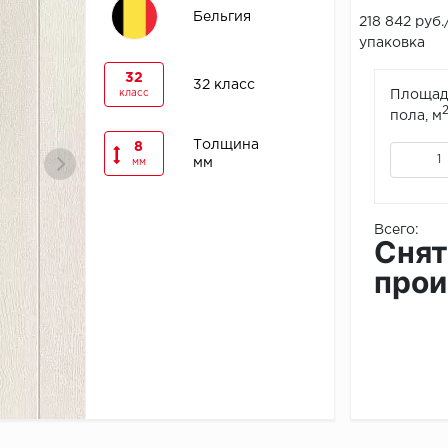
Бельгия
218 842 руб.
упаковка
32
32 класс
класс
Площад
пола, м
Толщина
8
мм
мм
Всего:
Снят
прои