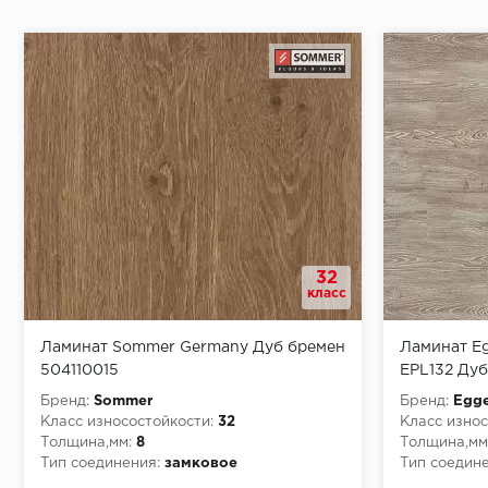
Начало второго (и последующих) ряда:
Место доставки
32
Правила
класс
Монтаж последнего ряда:
Ламинат Sommer Germany Дуб бремен
Ламинат Eg
504110015
EPL132 Ду
Бренд:
Sommer
Бренд:
Egge
Класс износостойкости:
32
Класс износ
Толщина,мм:
8
Толщина,мм
Условия доставки
Тип соединения:
замковое
Тип соедине
Класс пожарной опасности:
КМ3
Класс пожа