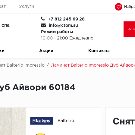
рат
Услуги
Избра
+7 812 245 69 28
info@ctom.su
 СПб:
за
Режим работы
10:00 - 21:00 Ежедневно
ки
Акции
Контакты
ат Balterio Impressio
/
Ламинат Balterio Impressio Дуб Айвор
Дуб Айвори 60184
Снят
Balterio