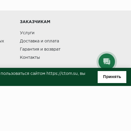
Изменение
ЗАКАЗЧИКАМ
Услуги
ых
Доставка и оплата
Гарантия и возврат
Контакты
ользоваться сайтом https://ctom.su, вы
Принять
ляемой положениями Статьи 437(п.2) ГК РФ. Несмотря на то, что были
о, не всегда своевременно отражаются изменения. Товар может