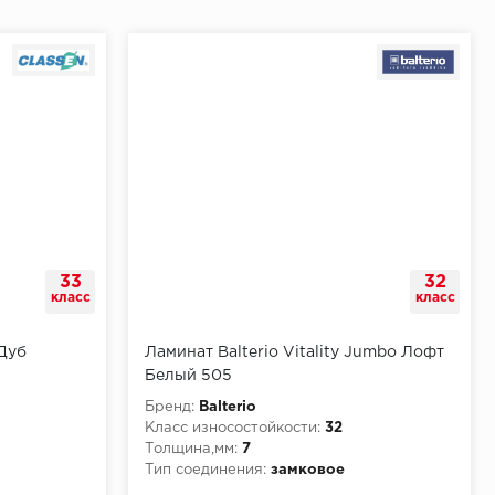
33
32
класс
класс
 Дуб
Ламинат Balterio Vitality Jumbo Лофт
Белый 505
Бренд:
Balterio
Класс износостойкости:
32
Толщина,мм:
7
Тип соединения:
замковое
КМ4
Класс пожарной опасности:
КМ3