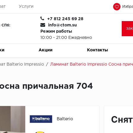
рат
Услуги
Избра
+7 812 245 69 28
info@ctom.su
 СПб:
за
Режим работы
10:00 - 21:00 Ежедневно
ки
Акции
Контакты
ат Balterio Impressio
/
Ламинат Balterio Impressio Сосна при
Сосна причальная 704
Снят
Balterio