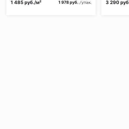
1 485 руб./м²
3 290 руб
1 978 руб.
/упак.
Установка под дверными коробками:
Заключительные работы по установке: