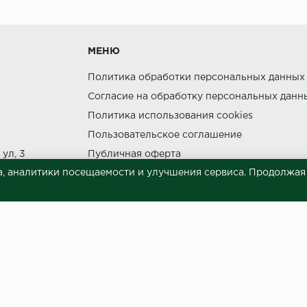
утки.
МЕНЮ
Политика обработки персональных данных
Согласие на обработку персональных данн
Политика использования cookies
ния прямых солнечных лучей.
Пользовательское соглашение
НЕ МОЖЕТ
ул, 3
Публичная оферта
, аналитики посещаемости и улучшения сервиса. Продолжая п
Сведения о продавце (реквизиты)
 материалов © 2023.
й характер и ни при каких условиях не является публичной офертой, опреде
готовки и размещения информации занимает некоторое время. Следовательн