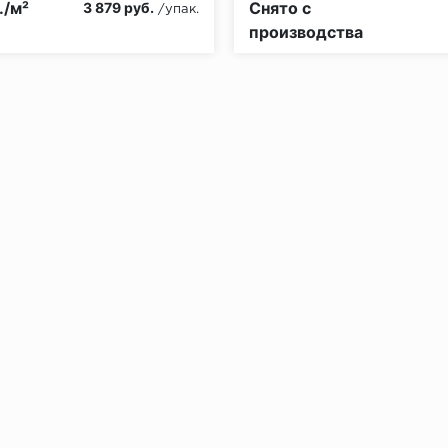
./м²
Снято с
3 879 руб.
/упак.
производства
без нагрузки в теч