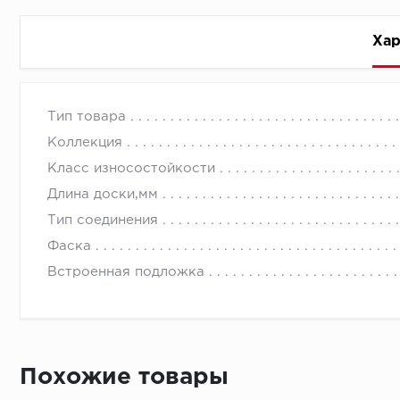
Хар
Стоимость доставки
Тип товара
Коллекция
Класс износостойкости
Длина доски,мм
Тип соединения
Первый ряд:
Фаска
Встроенная подложка
Монтаж второй и последующих пластин:
Похожие товары
Время доставки
Монтаж последней пластины первого ряда: