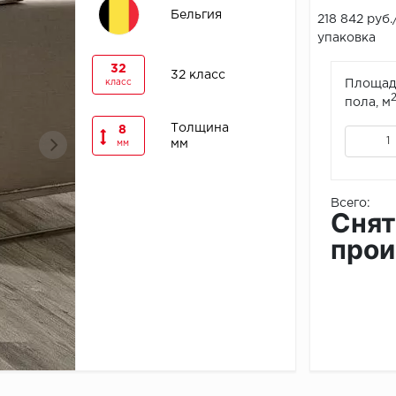
Бельгия
218 842 руб.
упаковка
32
32 класс
класс
Площад
пола, м
Толщина
8
мм
мм
Всего:
Снят
прои