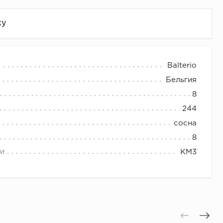
жу
Balterio
Бельгия
8
244
сосна
8
и
КМ3