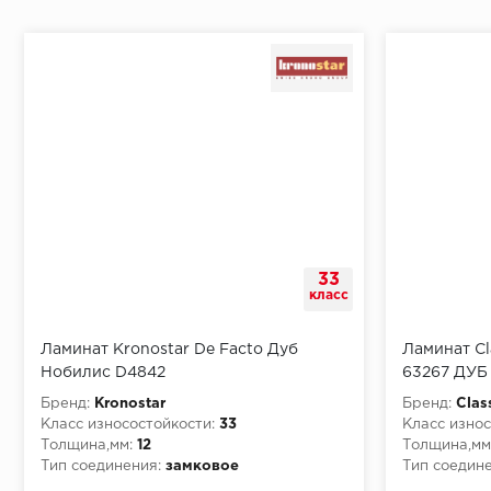
Начало второго (и последующих) ряда:
Место доставки
33
Правила
класс
Монтаж последнего ряда:
Ламинат Kronostar De Facto Дуб
Ламинат Cl
Нобилис D4842
63267 ДУ
Бренд:
Kronostar
Бренд:
Clas
Класс износостойкости:
33
Класс износ
Толщина,мм:
12
Толщина,мм
Условия доставки
Тип соединения:
замковое
Тип соедине
Класс пожарной опасности:
КМ5