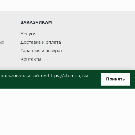
Изменение
ЗАКАЗЧИКАМ
Услуги
ых
Доставка и оплата
Гарантия и возврат
Контакты
ользоваться сайтом https://ctom.su, вы
Принять
ляемой положениями Статьи 437(п.2) ГК РФ. Несмотря на то, что были
о, не всегда своевременно отражаются изменения. Товар может