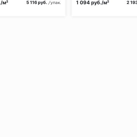
./м²
1 094 руб./м²
5 116 руб.
2 19
/упак.
без нагрузки в теч