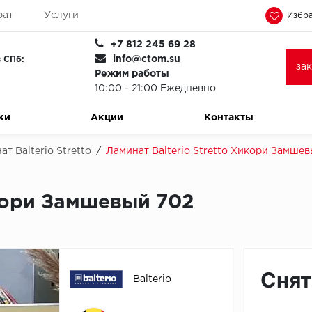
рат
Услуги
Избра
+7 812 245 69 28
info@ctom.su
 СПб:
за
Режим работы
10:00 - 21:00 Ежедневно
ки
Акции
Контакты
т Balterio Stretto
/
Ламинат Balterio Stretto Хикори Замше
икори Замшевый 702
Снят
Balterio