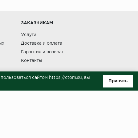
Изменение
ЗАКАЗЧИКАМ
Услуги
ых
Доставка и оплата
Гарантия и возврат
Контакты
ользоваться сайтом https://ctom.su, вы
Принять
ляемой положениями Статьи 437(п.2) ГК РФ. Несмотря на то, что были
о, не всегда своевременно отражаются изменения. Товар может