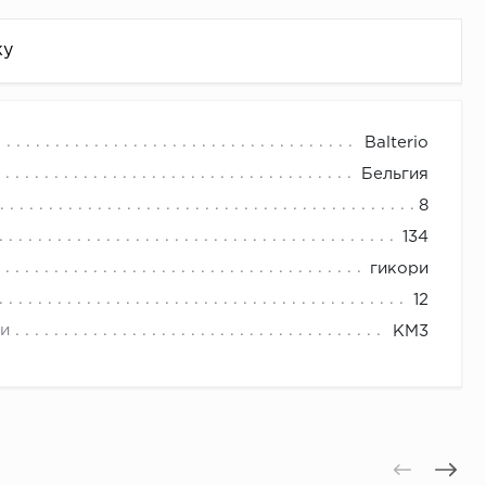
жу
Balterio
Бельгия
8
134
гикори
12
и
КМ3