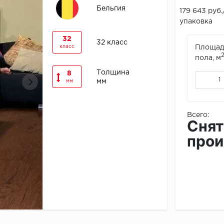
Бельгия
179 643 руб.
упаковка
32
32 класс
класс
Площад
пола, м
Толщина
8
мм
мм
Всего:
Снят
прои