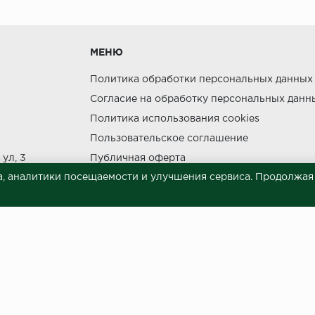
утки.
МЕНЮ
Политика обработки персональных данных
Согласие на обработку персональных данн
Политика использования cookies
ния прямых солнечных лучей.
Пользовательское соглашение
НЕ МОЖЕТ
ул, 3
Публичная оферта
, аналитики посещаемости и улучшения сервиса. Продолжая п
Сведения о продавце (реквизиты)
 материалов © 2023.
й характер и ни при каких условиях не является публичной офертой, опреде
готовки и размещения информации занимает некоторое время. Следовательн