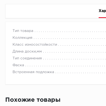
Хар
Стоимость доставки
Тип товара
Коллекция
Класс износостойкости
Длина доски,мм
Тип соединения
Первый ряд:
Фаска
Встроенная подложка
Монтаж второй и последующих пластин:
Похожие товары
Время доставки
Монтаж последней пластины первого ряда: