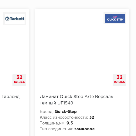
32
32
класс
класс
2 Гарленд
Ламинат Quick Step Arte Версаль
темный UF1549
Бренд:
Quick-Step
Класс износостойкости:
32
Толщина,мм:
9.5
Тип соединения:
замковое
КМ3
Класс пожарной опасности:
КМ3