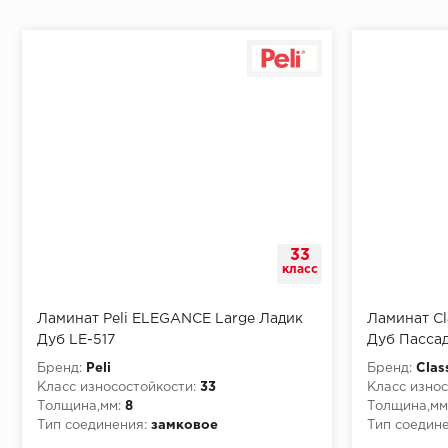
Начало второго (и последующих) ряда:
Место доставки
33
Правила
класс
Монтаж последнего ряда:
Ламинат Peli ELEGANCE Large Ладик
Ламинат Cl
Дуб LE-517
Дуб Пасса
Бренд:
Peli
Бренд:
Clas
Класс износостойкости:
33
Класс износ
Толщина,мм:
8
Толщина,мм
Условия доставки
Тип соединения:
замковое
Тип соедине