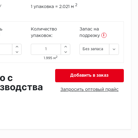
2
/
1 упаковка = 2.021 м
ь
Количество
Запас на
i
2
упаковок:
подрезку
Без запаса
2
1.995 м
о с
Добавить в заказ
зводства
Запросить оптовый прайс