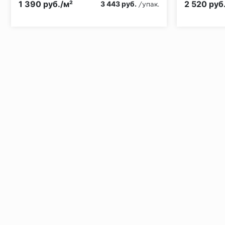
1 390 руб./м²
2 520 руб
3 443 руб.
/упак.
Установка под дверными коробками:
Заключительные работы по установке: