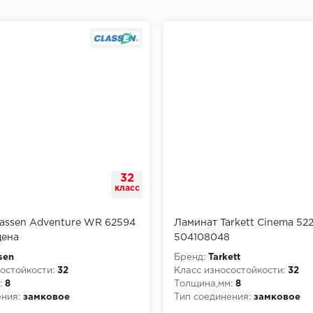
32
класс
assen Adventure WR 62594
Ламинат Tarkett Cinema 52
дена
504108048
sen
Бренд:
Tarkett
остойкости:
32
Класс износостойкости:
32
:
8
Толщина,мм:
8
ния:
замковое
Тип соединения:
замковое
Класс пожарной опасности: