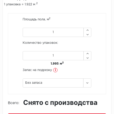
2
1 упаковка = 1.922 м
Icon Floor
2
Площадь пола, м
IVC Group
Jinan PDM
Количество упаковок:
Juteks
KDF
2
1.995 м
Krono Xonic
i
Запас на подрезку
LG Decotile
Без запаса
LimeStone
Снято с производства
Lucky Floor
Всего:
Made in Belgium