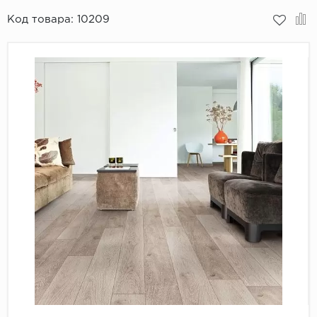
Код товара:
10209
Пробковое покрытие
Bohofloor
Bonkeel
Classen
CorkArt Vinyl Con
CronaFloor
Damy Floor
Decoria
Dolce Flooring SP
ECO Parquet Alste
EcoClick