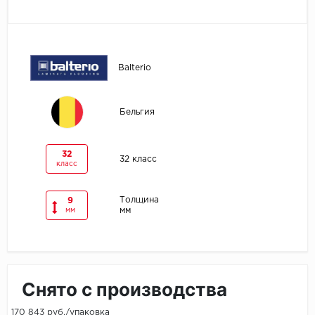
Egger
Ensten
Balterio
Fargo
Бельгия
Fast Floor
FineFlex
32
32 класс
класс
FineFloor
Толщина
9
мм
мм
Floor Click
Forbo
Forbo Allura Click
Снято с производства
HC luxury flooring
170 843 руб./упаковка