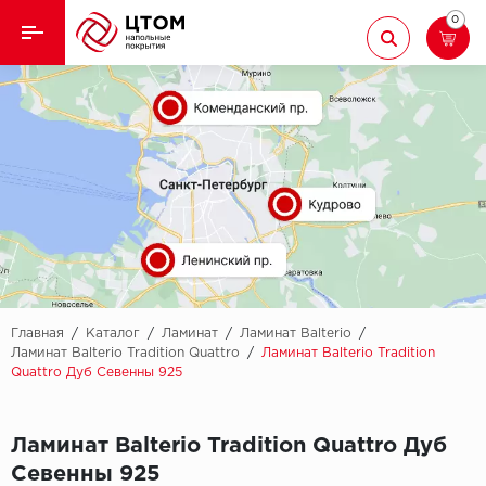
0
Назад
Назад
Кварцвиниловая плитка
Aberhof
Ламинат
Adelar
Ковролин
Alfa
Линолеум
AllureFloor
Паркет
Alpine floor
Главная
/
Каталог
/
Ламинат
/
Ламинат Balterio
/
Ламинат Balterio Tradition Quattro
/
Ламинат Balterio Tradition
Quattro Дуб Севенны 925
Паркетная доска
Aquamax
Плинтус
Arbiton
Ламинат Balterio Tradition Quattro Дуб
Севенны 925
Подложка
Berry Alloc