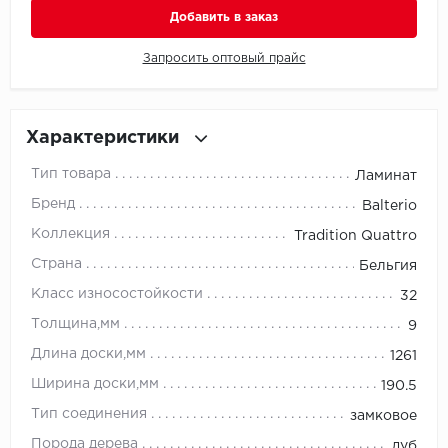
Добавить в заказ
Millenium
Запросить оптовый прайс
Moduleo
Natisston
Характеристики
Тип товара
Ламинат
Next Step
Бренд
Balterio
No brand
Коллекция
Tradition Quattro
Страна
Бельгия
Novafloor
Класс износостойкости
32
Pergo
Толщина,мм
9
Длина доски,мм
1261
Primavera
Ширина доски,мм
190.5
Quality Flooring
Тип соединения
замковое
Порода дерева
дуб