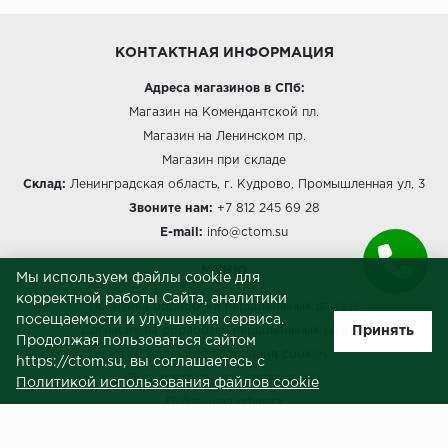
КОНТАКТНАЯ ИНФОРМАЦИЯ
Адреса магазинов в СПб:
Магазин на Комендантской пл.
Магазин на Ленинском пр.
Магазин при складе
Склад:
Ленинградская область, г. Кудрово, Промышленная ул, 3
Звоните нам:
+7 812 245 69 28
E-mail:
info@ctom.su
МЕНЮ
Мы используем файлы cookie для
корректной работы Сайта, аналитики
Политика обработки персональных данных
посещаемости и улучшения сервиса.
Принять
Согласие на обработку персональных данных
Продолжая пользоваться сайтом
Политика использования cookies
https://ctom.su, вы соглашаетесь с
Пользовательское соглашение
Политикой использования файлов cookie
Публичная оферта
Сведения о продавце (реквизиты)