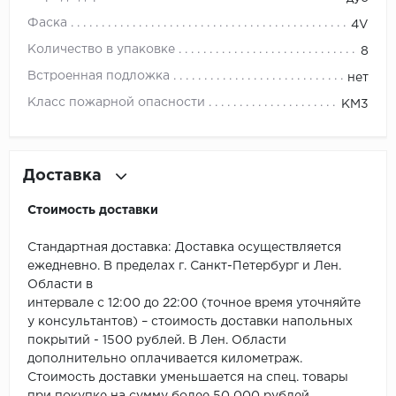
ROYCE
Фаска
4V
Smartprofile
Количество в упаковке
8
Встроенная подложка
нет
SPC
Класс пожарной опасности
КМ3
SPC Alta Step
SPC Betta
Доставка
SPC DEW
Стоимость доставки
SPC Flooring
Стандартная доставка: Доставка осуществляется
ежедневно. В пределах г. Санкт-Петербург и Лен.
SPC Ideal Flooring
Области в
интервале с 12:00 до 22:00 (точное время уточняйте
SPC Kronostep
у консультантов) – стоимость доставки напольных
покрытий - 1500 рублей. В Лен. Области
SPC Promo
дополнительно оплачивается километраж.
Стоимость доставки уменьшается на спец. товары