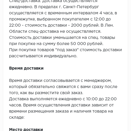
SPC Stronghold
Спец-доставка: Доставка осуществляется
ежедневно. В пределах г. Санкт-Петербург
осуществляется с временным интервалом 4 часа, в
TANTO
промежутке, выбранном покупателем с 12:00 до
22:00 - стоимость доставки - 2000 рублей. В Лен.
Tarkett
Области спец-доставка не осуществляется.
Стоимость доставки уменьшается на спец. товары
Tulesna
при покупке на сумму более 50 000 рублей.
При покупке товаров "под заказ" стоимость доставки
Veon
рассчитывается индивидуально.
Vinil click
Время доставки
Vinilam
Время доставки согласовывается с менеджером,
который обязательно свяжется с вами сразу после
Wonderful Vinyl Fl
того, как вы разместите свой заказ.
Доставка выполняется ежедневно с 10:00 до 22:00
часов. Время осуществления доставки зависит от
времени размещения заказа и наличия товара на
складе:
Место доставки