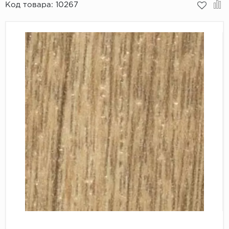
Код товара:
10267
Пробковое покрытие
Bohofloor
Bonkeel
Classen
CorkArt Vinyl Con
CronaFloor
Damy Floor
Decoria
Dolce Flooring SP
ECO Parquet Alste
EcoClick