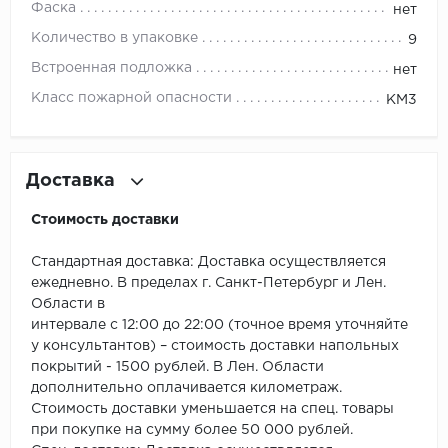
ROYCE
Фаска
нет
Количество в упаковке
9
Smartprofile
Встроенная подложка
нет
SPC
Класс пожарной опасности
КМ3
SPC Alta Step
Доставка
SPC Betta
Стоимость доставки
SPC DEW
Стандартная доставка: Доставка осуществляется
SPC Flooring
ежедневно. В пределах г. Санкт-Петербург и Лен.
Области в
SPC Ideal Flooring
интервале с 12:00 до 22:00 (точное время уточняйте
у консультантов) – стоимость доставки напольных
SPC Kronostep
покрытий - 1500 рублей. В Лен. Области
дополнительно оплачивается километраж.
SPC Promo
Стоимость доставки уменьшается на спец. товары
при покупке на сумму более 50 000 рублей.