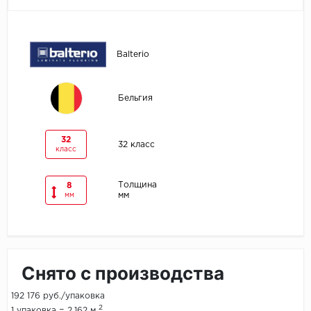
Egger
Balterio
Ensten
Fargo
Бельгия
Fast Floor
32
32 класс
класс
FineFlex
FineFloor
Толщина
8
мм
мм
Floor Click
Forbo
Снято с производства
Forbo Allura Click
192 176 руб./упаковка
HC luxury flooring
2
1 упаковка = 2.162 м