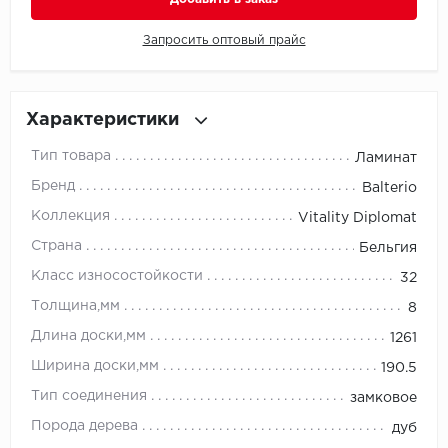
Запросить оптовый прайс
Millenium
Moduleo
Характеристики
Natisston
Тип товара
Ламинат
Next Step
Бренд
Balterio
Коллекция
Vitality Diplomat
No brand
Страна
Бельгия
Novafloor
Класс износостойкости
32
Толщина,мм
8
Pergo
Длина доски,мм
1261
Primavera
Ширина доски,мм
190.5
Тип соединения
замковое
Quality Flooring
Порода дерева
дуб