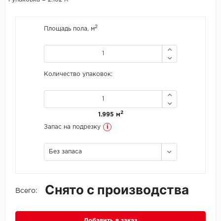
Icon Floor
2
Площадь пола, м
IVC Group
Jinan PDM
Количество упаковок:
Juteks
KDF
2
1.995 м
i
Запас на подрезку
Krono Xonic
Без запаса
LG Decotile
LimeStone
Снято с производства
Всего:
Lucky Floor
Made in Belgium
Добавить в заказ