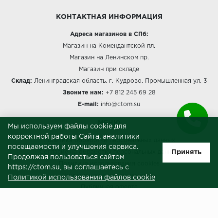
КОНТАКТНАЯ ИНФОРМАЦИЯ
Адреса магазинов в СПб:
Магазин на Комендантской пл.
Магазин на Ленинском пр.
Магазин при складе
Склад:
Ленинградская область, г. Кудрово, Промышленная ул, 3
Звоните нам:
+7 812 245 69 28
E-mail:
info@ctom.su
МЕНЮ
Мы используем файлы cookie для
корректной работы Сайта, аналитики
Политика обработки персональных данных
посещаемости и улучшения сервиса.
Принять
Согласие на обработку персональных данных
Продолжая пользоваться сайтом
Политика использования cookies
https://ctom.su, вы соглашаетесь с
Пользовательское соглашение
Политикой использования файлов cookie
Публичная оферта
Сведения о продавце (реквизиты)
ЗАКАЗЧИКАМ