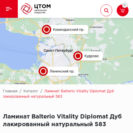
0
Назад
Назад
Кварцвиниловая плитка
Aberhof
Ламинат
Adelar
Ковролин
Alfa
Линолеум
AllureFloor
Паркет
Alpine floor
Главная
/
Каталог
/
Ламинат Balterio Vitality Diplomat Дуб
лакированный натуральный 583
Паркетная доска
Aquamax
Ламинат Balterio Vitality Diplomat Дуб
Плинтус
Arbiton
лакированный натуральный 583
Подложка
Berry Alloc