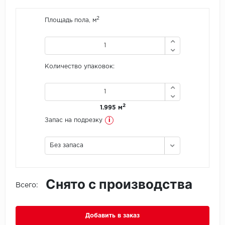
2
Icon Floor
Площадь пола, м
IVC Group
Jinan PDM
Количество упаковок:
Juteks
2
1.995 м
KDF
i
Запас на подрезку
Krono Xonic
Без запаса
LG Decotile
LimeStone
Снято с производства
Всего:
Lucky Floor
Добавить в заказ
Made in Belgium