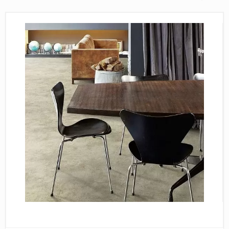
Пробковое покрытие
Bohofloor
Bonkeel
Classen
CorkArt Vinyl Con
CronaFloor
Damy Floor
Decoria
Dolce Flooring SP
ECO Parquet Alste
EcoClick