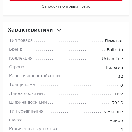
Запросить оптовый прайс
Millenium
Moduleo
Характеристики
Natisston
Тип товара
Ламинат
Бренд
Balterio
Next Step
Коллекция
Urban Tile
No brand
Страна
Бельгия
Класс износостойкости
32
Novafloor
Толщина,мм
8
Pergo
Длина доски,мм
1192
Ширина доски,мм
392.5
Primavera
Тип соединения
замковое
Quality Flooring
Фаска
микро
Количество в упаковке
4