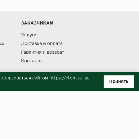
Изменение
ЗАКАЗЧИКАМ
Услуги
ых
Доставка и оплата
Гарантия и возврат
Контакты
ользоваться сайтом https://ctom.su, вы
Принять
ляемой положениями Статьи 437(п.2) ГК РФ. Несмотря на то, что были
о, не всегда своевременно отражаются изменения. Товар может