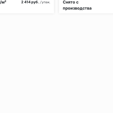
./м²
Снято с
2 414 руб.
/упак.
производства
без нагрузки в теч