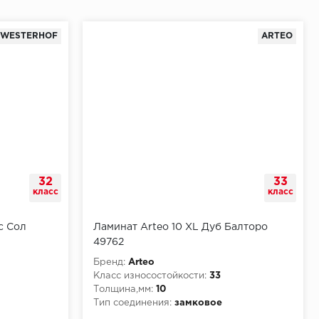
WESTERHOF
ARTEO
32
33
класс
класс
с Сол
Ламинат Arteo 10 XL Дуб Балторо
49762
Бренд:
Arteo
Класс износостойкости:
33
Толщина,мм:
10
Тип соединения:
замковое
КМ5
Класс пожарной опасности:
КМ4