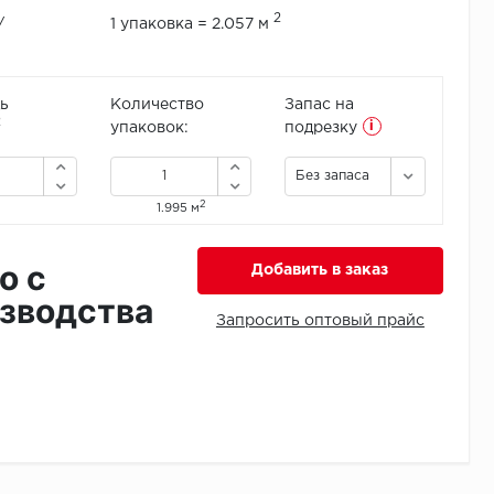
2
/
1 упаковка = 2.057 м
ь
Количество
Запас на
i
2
упаковок:
подрезку
Без запаса
2
1.995 м
о с
Добавить в заказ
зводства
Запросить оптовый прайс