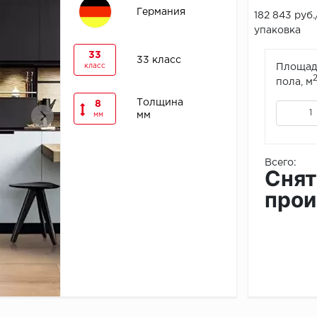
Германия
182 843 руб.
упаковка
33
33 класс
класс
Площад
пола, м
Толщина
8
мм
мм
Всего:
Снят
прои