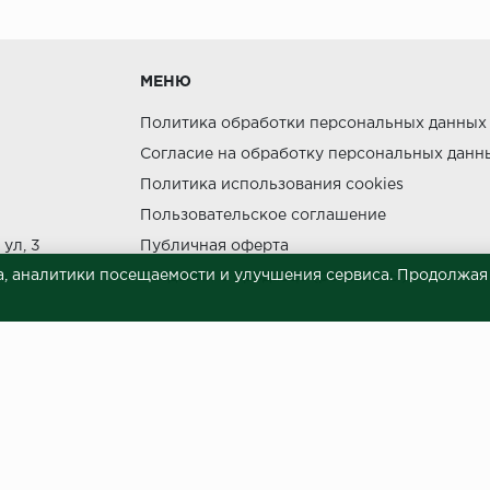
утки.
МЕНЮ
Политика обработки персональных данных
Согласие на обработку персональных данн
Политика использования cookies
ния прямых солнечных лучей.
Пользовательское соглашение
НЕ МОЖЕТ
ул, 3
Публичная оферта
, аналитики посещаемости и улучшения сервиса. Продолжая п
Сведения о продавце (реквизиты)
 материалов © 2023.
й характер и ни при каких условиях не является публичной офертой, опреде
готовки и размещения информации занимает некоторое время. Следовательн