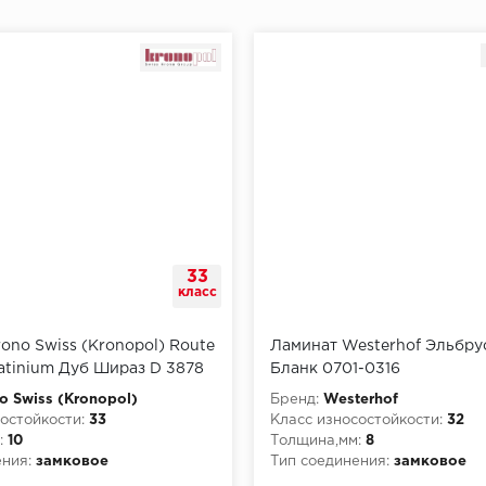
33
класс
ono Swiss (Kronopol) Route
Ламинат Westerhof Эльбру
latinium Дуб Шираз D 3878
Бланк 0701-0316
o Swiss (Kronopol)
Бренд:
Westerhof
остойкости:
33
Класс износостойкости:
32
:
10
Толщина,мм:
8
ния:
замковое
Тип соединения:
замковое
рной опасности:
КМ5
Класс пожарной опасности: