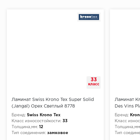
Начало второго (и последующих) ряда:
Место доставки
33
Правила
класс
Монтаж последнего ряда:
Ламинат Swiss Krono Tex Super Solid
Ламинат Kr
(Jangal) Орех Светлый 8778
Des Vins P
Бренд:
Swiss Krono Tex
Бренд:
Kron
Класс износостойкости:
33
Класс износ
Толщина,мм:
12
Толщина,мм
Условия доставки
Тип соединения:
замковое
Тип соедине
Класс пожарной опасности:
КМ5
Класс пожа