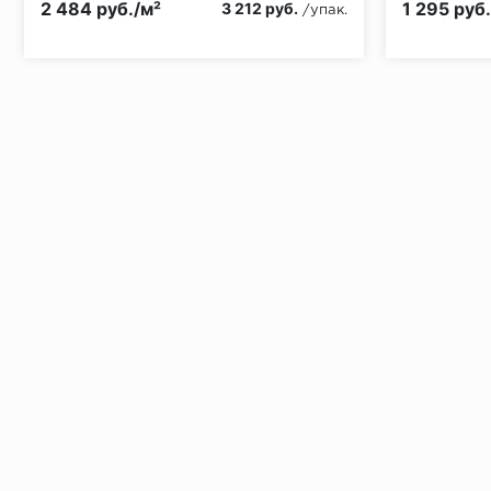
2 484 руб./м²
1 295 руб
3 212 руб.
/упак.
Установка под дверными коробками:
Заключительные работы по установке: