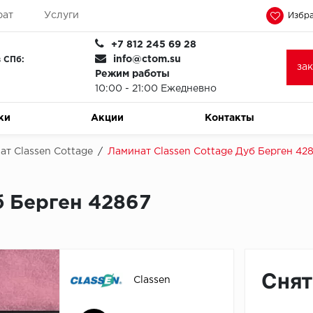
рат
Услуги
Избра
+7 812 245 69 28
info@ctom.su
 СПб:
за
Режим работы
10:00 - 21:00 Ежедневно
ки
Акции
Контакты
ат Classen Cottage
/
Ламинат Classen Cottage Дуб Берген 42
б Берген 42867
Снят
Classen