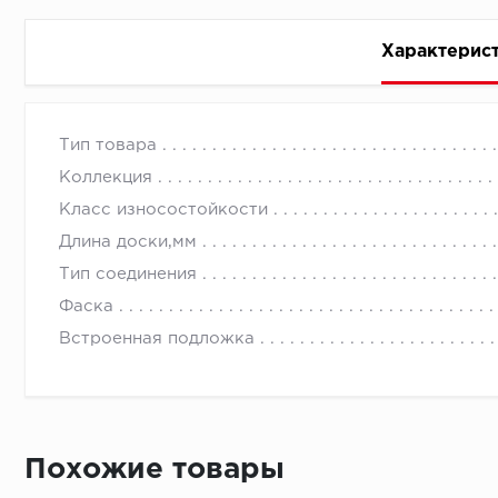
Характерис
Стоимость доставки
Тип товара
Коллекция
Класс износостойкости
Длина доски,мм
Тип соединения
Первый ряд:
Фаска
Встроенная подложка
Монтаж второй и последующих пластин:
Похожие товары
Время доставки
Монтаж последней пластины первого ряда: