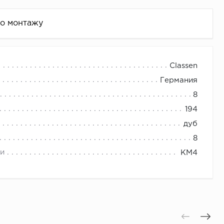
по монтажу
Classen
Германия
8
194
дуб
8
и
КМ4