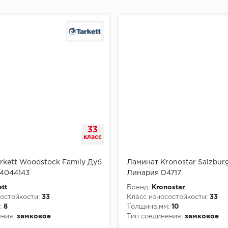
33
класс
rkett Woodstock Family Дуб
Ламинат Kronostar Salzbur
4044143
Линария D4717
ett
Бренд:
Kronostar
остойкости:
33
Класс износостойкости:
33
:
8
Толщина,мм:
10
ния:
замковое
Тип соединения:
замковое
рной опасности:
КМ3
Класс пожарной опасности: