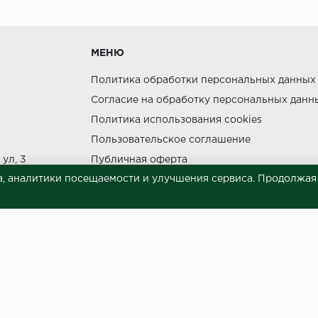
утки.
МЕНЮ
Политика обработки персональных данных
Согласие на обработку персональных данн
Политика использования cookies
ния прямых солнечных лучей.
Пользовательское соглашение
НЕ МОЖЕТ
ул, 3
Публичная оферта
, аналитики посещаемости и улучшения сервиса. Продолжая п
Сведения о продавце (реквизиты)
 материалов © 2023.
й характер и ни при каких условиях не является публичной офертой, опреде
готовки и размещения информации занимает некоторое время. Следовательн