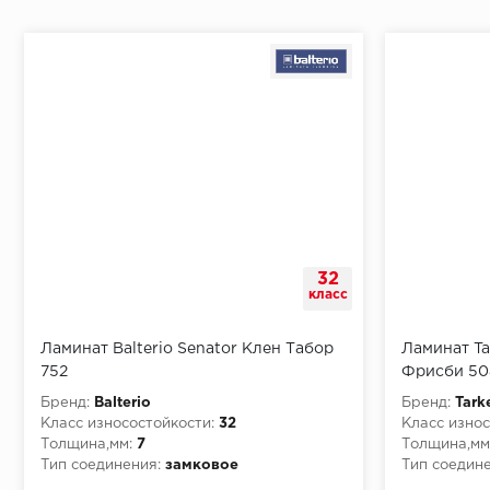
Начало второго (и последующих) ряда:
Место доставки
32
Правила
класс
Монтаж последнего ряда:
Ламинат Balterio Senator Клен Табор
Ламинат Ta
752
Фрисби 50
Бренд:
Balterio
Бренд:
Tark
Класс износостойкости:
32
Класс износ
Толщина,мм:
7
Толщина,мм
Условия доставки
Тип соединения:
замковое
Тип соедине
Класс пожарной опасности:
КМ3
Класс пожа