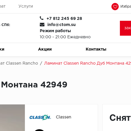
рат
Услуги
Избра
+7 812 245 69 28
info@ctom.su
 СПб:
за
Режим работы
10:00 - 21:00 Ежедневно
ки
Акции
Контакты
ат Classen Rancho
/
Ламинат Classen Rancho Дуб Монтана 4
б Монтана 42949
Снят
Classen