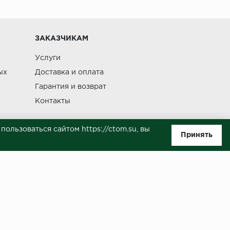
Изменение
ЗАКАЗЧИКАМ
Услуги
ых
Доставка и оплата
Гарантия и возврат
Контакты
ользоваться сайтом https://ctom.su, вы
Принять
ляемой положениями Статьи 437(п.2) ГК РФ. Несмотря на то, что были
о, не всегда своевременно отражаются изменения. Товар может