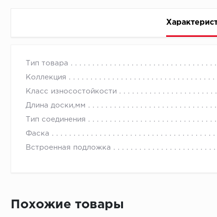
Характерис
Стоимость доставки
Тип товара
Коллекция
Класс износостойкости
Длина доски,мм
Тип соединения
Первый ряд:
Фаска
Встроенная подложка
Монтаж второй и последующих пластин:
Похожие товары
Время доставки
Монтаж последней пластины первого ряда: