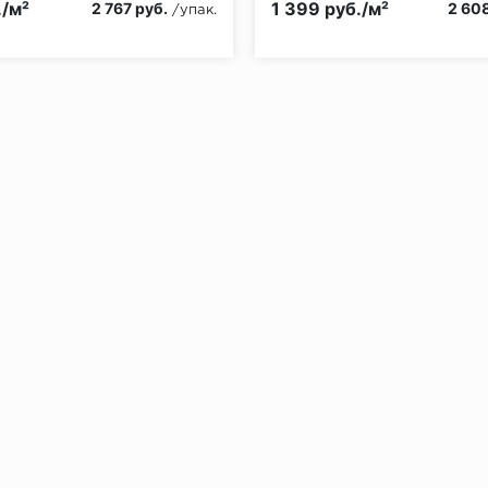
./м²
1 399 руб./м²
2 767 руб.
2 608
/упак.
без нагрузки в теч