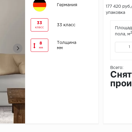
Германия
177 420 руб.
упаковка
33
33 класс
класс
Площад
пола, м
Толщина
8
мм
мм
Всего:
Снят
прои