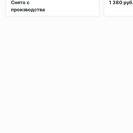
Снято с
1 380 руб
производства
Установка под дверными коробками:
Заключительные работы по установке: