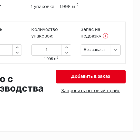
2
/
1 упаковка = 1.996 м
ь
Количество
Запас на
i
2
упаковок:
подрезку
Без запаса
2
1.995 м
о с
Добавить в заказ
зводства
Запросить оптовый прайс