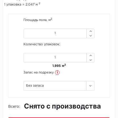
2
1 упаковка = 2.047 м
Icon Floor
2
Площадь пола, м
IVC Group
Jinan PDM
Количество упаковок:
Juteks
KDF
2
1.995 м
Krono Xonic
i
Запас на подрезку
LG Decotile
Без запаса
LimeStone
Снято с производства
Lucky Floor
Всего:
Made in Belgium