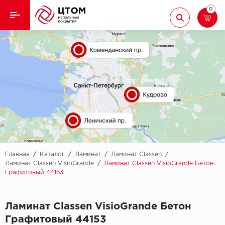
0
Назад
Назад
Кварцвиниловая плитка
Aberhof
Ламинат
Adelar
Ковролин
Alfa
Линолеум
AllureFloor
Паркет
Alpine floor
Главная
/
Каталог
/
Ламинат
/
Ламинат Classen
/
Ламинат Classen VisioGrande
/
Ламинат Classen VisioGrande Бетон
Графитовый 44153
Паркетная доска
Aquamax
Плинтус
Arbiton
Ламинат Classen VisioGrande Бетон
Графитовый 44153
Подложка
Berry Alloc