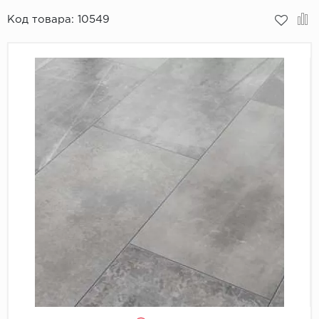
Код товара:
10549
Пробковое покрытие
Bohofloor
Bonkeel
Classen
CorkArt Vinyl Con
CronaFloor
Damy Floor
Decoria
Dolce Flooring SP
ECO Parquet Alste
EcoClick