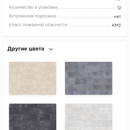
ROYCE
Количество в упаковке
12
Smartprofile
Встроенная подложка
нет
Класс пожарной опасности
КМ3
SPC
SPC Alta Step
Другие цвета
SPC Betta
SPC DEW
SPC Flooring
SPC Ideal Flooring
SPC Kronostep
SPC Promo