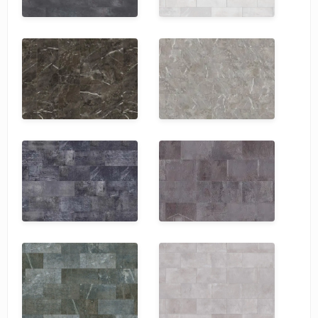
SPC Stronghold
TANTO
Tarkett
Tulesna
Veon
Vinil click
Vinilam
Wonderful Vinyl Fl