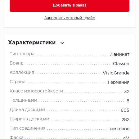
Добавить в заказ
Millenium
Запросить оптовый прайс
Moduleo
Natisston
Характеристики
Тип товара
Ламинат
Next Step
Бренд
Classen
No brand
Коллекция
VisioGrande
Страна
Германия
Novafloor
Класс износостойкости
32
Pergo
Толщина,мм
8
Длина доски,мм
605
Primavera
Ширина доски,мм
282
Quality Flooring
Тип соединения
замковое
Фаска
4V