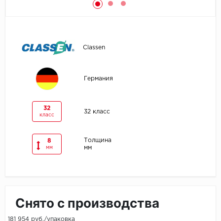
Egger
Ensten
Classen
Fargo
Германия
Fast Floor
FineFlex
32
32 класс
класс
FineFloor
Толщина
8
мм
мм
Floor Click
Forbo
Forbo Allura Click
Снято с производства
HC luxury flooring
181 954 руб./упаковка