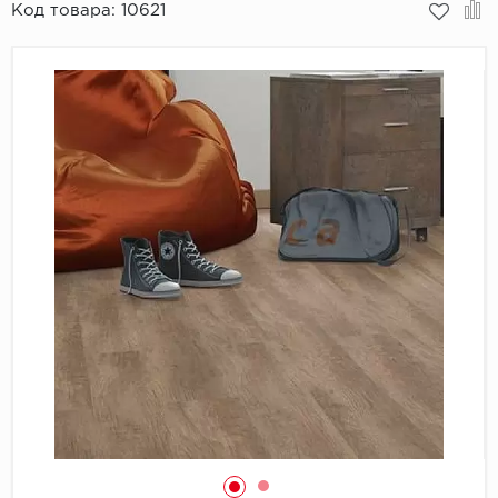
Код товара:
10621
Пробковое покрытие
Bohofloor
Bonkeel
Classen
CorkArt Vinyl Con
CronaFloor
Damy Floor
Decoria
Dolce Flooring SP
ECO Parquet Alste
EcoClick