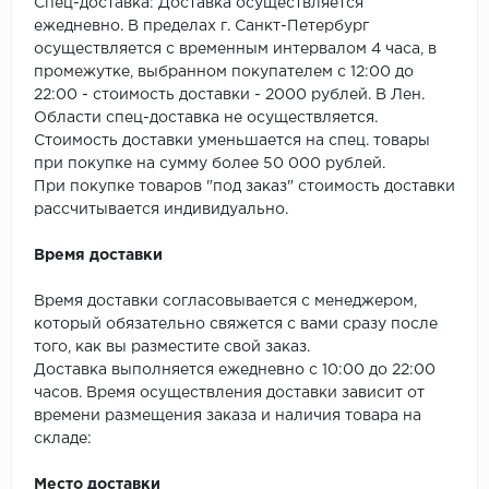
SPC Stronghold
Спец-доставка: Доставка осуществляется
ежедневно. В пределах г. Санкт-Петербург
осуществляется с временным интервалом 4 часа, в
TANTO
промежутке, выбранном покупателем с 12:00 до
22:00 - стоимость доставки - 2000 рублей. В Лен.
Tarkett
Области спец-доставка не осуществляется.
Стоимость доставки уменьшается на спец. товары
Tulesna
при покупке на сумму более 50 000 рублей.
При покупке товаров "под заказ" стоимость доставки
Veon
рассчитывается индивидуально.
Vinil click
Время доставки
Vinilam
Время доставки согласовывается с менеджером,
который обязательно свяжется с вами сразу после
Wonderful Vinyl Fl
того, как вы разместите свой заказ.
Доставка выполняется ежедневно с 10:00 до 22:00
часов. Время осуществления доставки зависит от
времени размещения заказа и наличия товара на
складе:
Место доставки