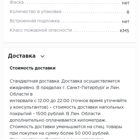
ROYCE
Фаска
нет
Количество в упаковке
8
Smartprofile
Встроенная подложка
нет
SPC
Класс пожарной опасности
КМ5
SPC Alta Step
Доставка
SPC Betta
Стоимость доставки
SPC DEW
Стандартная доставка: Доставка осуществляется
SPC Flooring
ежедневно. В пределах г. Санкт-Петербург и Лен.
Области в
SPC Ideal Flooring
интервале с 12:00 до 22:00 (точное время уточняйте
у консультантов) – стоимость доставки напольных
SPC Kronostep
покрытий - 1500 рублей. В Лен. Области
дополнительно оплачивается километраж.
SPC Promo
Стоимость доставки уменьшается на спец. товары
при покупке на сумму более 50 000 рублей.