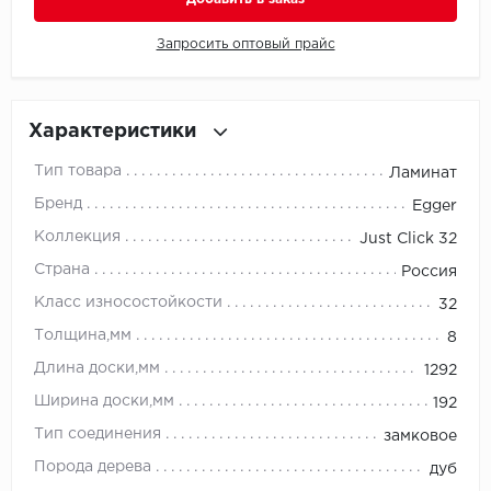
Запросить оптовый прайс
Millenium
Moduleo
Характеристики
Natisston
Тип товара
Ламинат
Next Step
Бренд
Egger
Коллекция
Just Click 32
No brand
Страна
Россия
Novafloor
Класс износостойкости
32
Толщина,мм
8
Pergo
Длина доски,мм
1292
Primavera
Ширина доски,мм
192
Тип соединения
замковое
Quality Flooring
Порода дерева
дуб