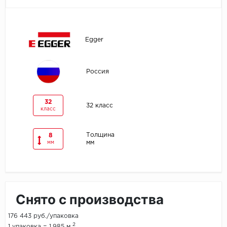
Egger
Egger
Ensten
Fargo
Россия
Fast Floor
32
32 класс
класс
FineFlex
FineFloor
Толщина
8
мм
мм
Floor Click
Forbo
Снято с производства
Forbo Allura Click
176 443 руб./упаковка
HC luxury flooring
2
1 упаковка = 1.985 м