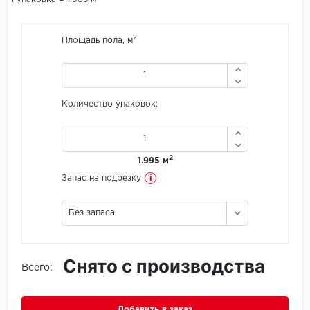
Icon Floor
2
Площадь пола, м
IVC Group
Jinan PDM
Количество упаковок:
Juteks
KDF
2
1.995 м
i
Запас на подрезку
Krono Xonic
Без запаса
LG Decotile
LimeStone
Снято с производства
Всего:
Lucky Floor
Made in Belgium
Добавить в заказ