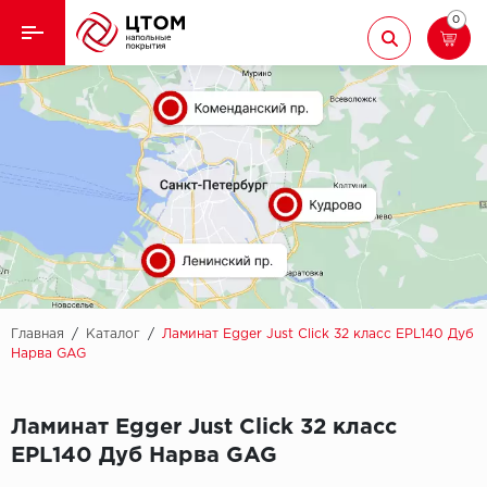
0
Назад
Назад
Кварцвиниловая плитка
Aberhof
Ламинат
Adelar
Ковролин
Alfa
Линолеум
AllureFloor
Паркет
Alpine floor
Главная
/
Каталог
/
Ламинат Egger Just Click 32 класс EPL140 Дуб
Нарва GAG
Паркетная доска
Aquamax
Ламинат Egger Just Click 32 класс
Плинтус
Arbiton
EPL140 Дуб Нарва GAG
Подложка
Berry Alloc