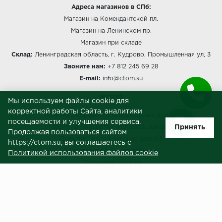
Адреса магазинов в СПб:
Магазин на Комендантской пл.
Магазин на Ленинском пр.
Магазин при складе
Склад:
Ленинградская область, г. Кудрово, Промышленная ул, 3
Звоните нам:
+7 812 245 69 28
E-mail:
info@ctom.su
МЕНЮ
Мы используем файлы cookie для
корректной работы Сайта, аналитики
Политика обработки персональных данных
посещаемости и улучшения сервиса.
Принять
Согласие на обработку персональных данных
Продолжая пользоваться сайтом
Политика использования cookies
https://ctom.su, вы соглашаетесь с
Пользовательское соглашение
Политикой использования файлов cookie
Публичная оферта
Сведения о продавце (реквизиты)
ЗАКАЗЧИКАМ
Услуги