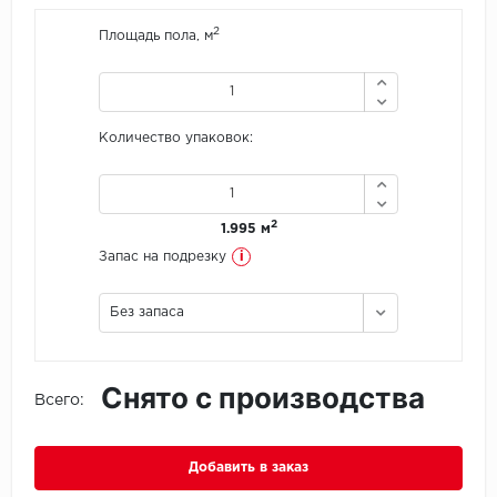
2
Площадь пола, м
Icon Floor
IVC Group
Количество упаковок:
Jinan PDM
Juteks
2
1.995 м
KDF
i
Запас на подрезку
Krono Xonic
Без запаса
LG Decotile
Снято с производства
LimeStone
Всего:
Lucky Floor
Добавить в заказ
Made in Belgium