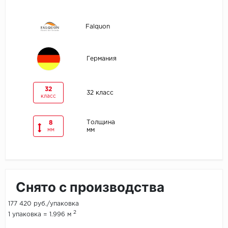
Egger
Falquon
Ensten
Германия
Fargo
Fast Floor
32
32 класс
класс
FineFlex
Толщина
8
мм
мм
FineFloor
Floor Click
Forbo
Снято с производства
Forbo Allura Click
177 420 руб./упаковка
2
1 упаковка = 1.996 м
HC luxury flooring