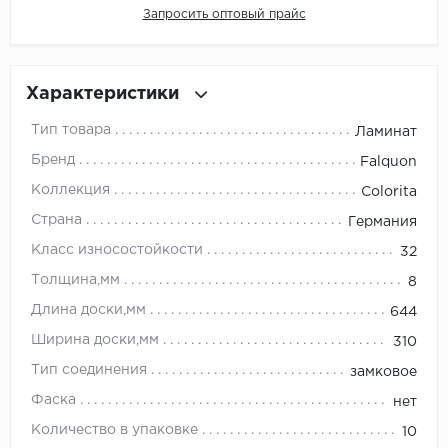
Запросить оптовый прайс
Millenium
Moduleo
Характеристики
Тип товара
Ламинат
Natisston
Бренд
Falquon
Next Step
Коллекция
Colorita
Страна
Германия
No brand
Класс износостойкости
32
Novafloor
Толщина,мм
8
Длина доски,мм
644
Pergo
Ширина доски,мм
310
Primavera
Тип соединения
замковое
Фаска
нет
Quality Flooring
Количество в упаковке
10