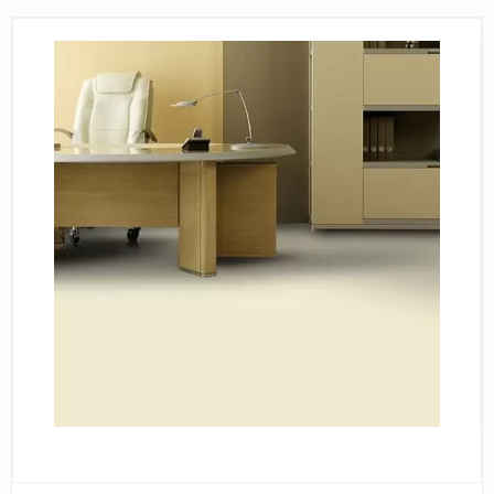
Пробковое покрытие
Bohofloor
Bonkeel
Classen
CorkArt Vinyl Con
CronaFloor
Damy Floor
Decoria
Dolce Flooring SP
ECO Parquet Alste
EcoClick