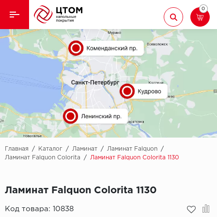
0
Назад
Назад
Кварцвиниловая плитка
Aberhof
Ламинат
Adelar
Ковролин
Alfa
Линолеум
AllureFloor
Паркет
Alpine floor
Главная
/
Каталог
/
Ламинат
/
Ламинат Falquon
/
Ламинат Falquon Colorita
/
Ламинат Falquon Colorita 1130
Паркетная доска
Aquamax
Ламинат Falquon Colorita 1130
Плинтус
Arbiton
Код товара:
10838
Подложка
Berry Alloc